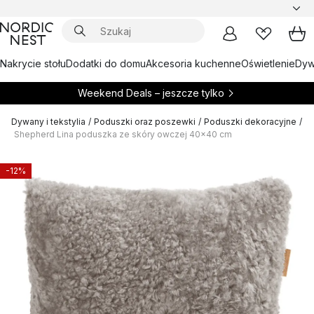
Nakrycie stołu
Dodatki do domu
Akcesoria kuchenne
Oświetlenie
Dywa
Weekend Deals – jeszcze tylko
Dywany i tekstylia
/
Poduszki oraz poszewki
/
Poduszki dekoracyjne
/
Shepherd Lina poduszka ze skóry owczej 40x40 cm
-12%