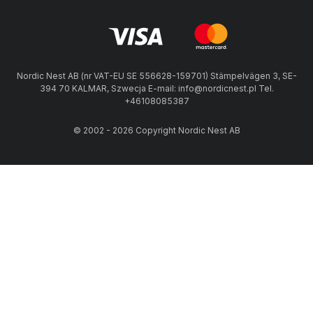
Nordic Nest AB (nr VAT-EU SE 556628-159701) Stämpelvägen 3, SE-
394 70 KALMAR, Szwecja E-mail: info@nordicnest.pl Tel.
+46108085387
© 2002 - 2026 Copyright Nordic Nest AB