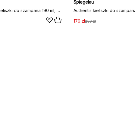
Spiegelau
Authentis kieliszki do szampana 190 ml, 4‑pak, przezroczysty
179 zł
259 zł