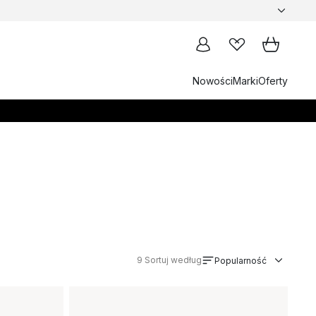
Nowości
Marki
Oferty
9
Sortuj według
Popularność