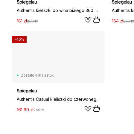
Spiegelau
Spiegelau
Authentis kieliszki do wina białego 360 ml, 4‑pak, przezroczysty
181 zł
184 zł
259 zł
229 zł
-40%
Zostało kilka sztuk
Spiegelau
Authentis Casual kieliszki do czerwonego wina 460 ml, 6 sztuki, Jasny
161,90 zł
269 zł