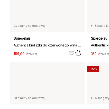
Czekamy na dostawę
Zostało ki
Spiegelau
Spiegelau
Authentis kieliszki do czerwonego wina 480 ml, 4‑pak, przezroczysty
155,90 zł
189 zł
259 zł
259 zł
-20%
Czekamy na dostawę
W magazy