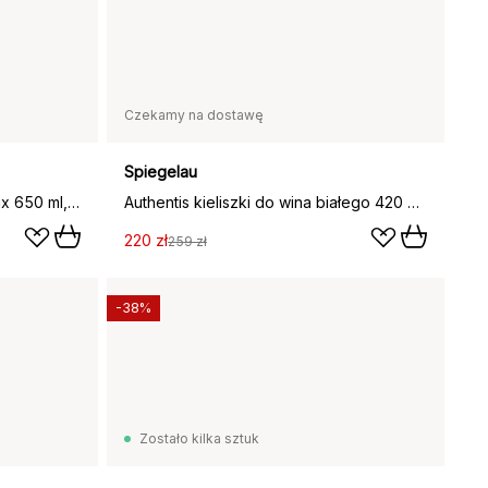
Czekamy na dostawę
Spiegelau
Authentis kieliszek do Bordeaux 650 ml, 4‑pak, przezroczysty
Authentis kieliszki do wina białego 420 ml, 4‑pak, przezroczysty
220 zł
259 zł
-38%
Zostało kilka sztuk