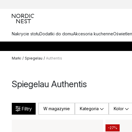
Nakrycie stołu
Dodatki do domu
Akcesoria kuchenne
Oświetlen
Marki
/
Spiegelau
/
Authentis
Spiegelau Authentis
Filtry
W magazynie
Kategoria
Kolor
-27%