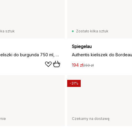
lka sztuk
Zostało kilka sztuk
Spiegelau
Authentis kieliszki do burgunda 750 ml, 4‑pak, przezroczysty
194 zł
259 zł
-31%
nie
Czekamy na dostawę