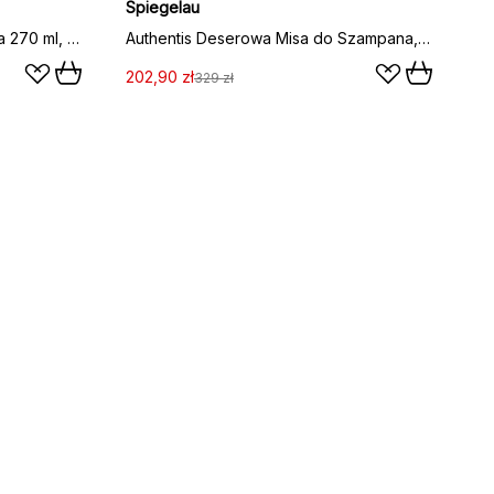
Spiegelau
Authentis kieliszki do szampana 270 ml, 4‑pak, przezroczysty
Authentis Deserowa Misa do Szampana, 4 opakowania, przezroczysty
202,90 zł
329 zł