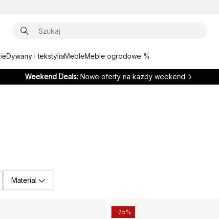
ie
Dywany i tekstylia
Meble
Meble ogrodowe %
Weekend Deals:
Nowe oferty na każdy weekend
Material
-25%