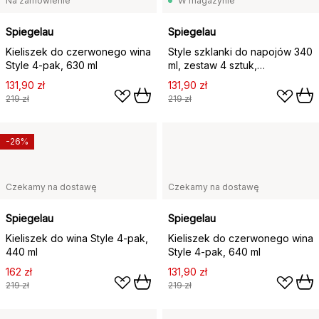
Na zamówienie
W magazynie
Spiegelau
Spiegelau
Kieliszek do czerwonego wina
Style szklanki do napojów 340
Style 4-pak, 630 ml
ml, zestaw 4 sztuk,
Przezroczysty
131,90 zł
131,90 zł
219 zł
219 zł
-26%
Czekamy na dostawę
Czekamy na dostawę
Spiegelau
Spiegelau
Kieliszek do wina Style 4-pak,
Kieliszek do czerwonego wina
440 ml
Style 4-pak, 640 ml
162 zł
131,90 zł
219 zł
219 zł