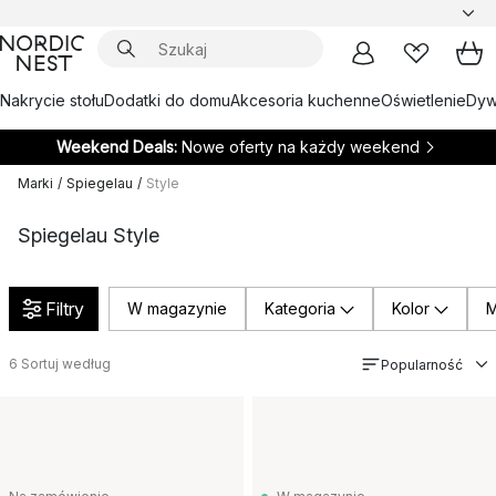
Nakrycie stołu
Dodatki do domu
Akcesoria kuchenne
Oświetlenie
Dywa
Weekend Deals:
Nowe oferty na każdy weekend
Marki
/
Spiegelau
/
Style
Spiegelau Style
Filtry
W magazynie
Kategoria
Kolor
M
6
Sortuj według
Popularność