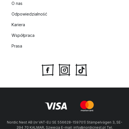
O nas
Odpowiedzialność
Kariera
Współpraca
Prasa
Nordic Nest AB (nr VAT-EU SE 556628-159701) Stämpelvägen 3, SE-
394 70 KALMAR, Szwecja E-mail: info@nordicnest.pl Tel.