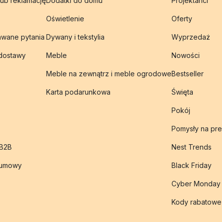
lub reklamację
Dodatki do domu
Projektanci
Oświetlenie
Oferty
awane pytania
Dywany i tekstylia
Wyprzedaż
 dostawy
Meble
Nowości
Meble na zewnątrz i meble ogrodowe
Bestseller
Karta podarunkowa
Święta
Pokój
Pomysły na pre
 B2B
Nest Trends
 umowy
Black Friday
Cyber Monday
Kody rabatowe