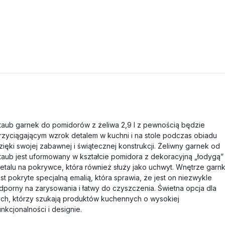
taub garnek do pomidorów z żeliwa 2,9 l z pewnością będzie
rzyciągającym wzrok detalem w kuchni i na stole podczas obiadu
zięki swojej zabawnej i świątecznej konstrukcji. Żeliwny garnek od
taub jest uformowany w kształcie pomidora z dekoracyjną „łodygą”
etalu na pokrywce, która również służy jako uchwyt. Wnętrze garn
est pokryte specjalną emalią, która sprawia, że jest on niezwykle
dporny na zarysowania i łatwy do czyszczenia. Świetna opcja dla
ych, którzy szukają produktów kuchennych o wysokiej
unkcjonalności i designie.