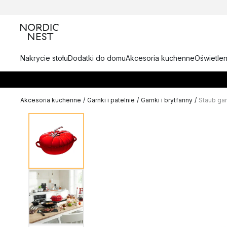
Nakrycie stołu
Dodatki do domu
Akcesoria kuchenne
Oświetlen
Akcesoria kuchenne
/
Garnki i patelnie
/
Garnki i brytfanny
/
Staub gar