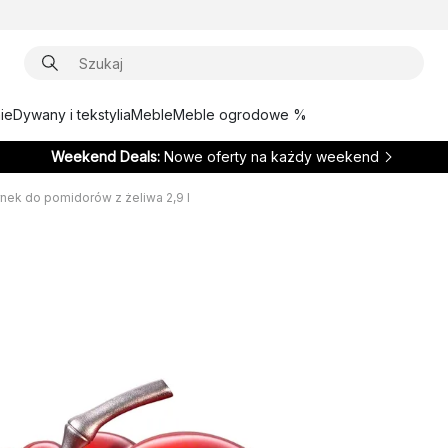
ie
Dywany i tekstylia
Meble
Meble ogrodowe %
Weekend Deals:
Nowe oferty na każdy weekend
nek do pomidorów z żeliwa 2,9 l