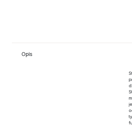
Opis
S
p
d
S
m
j
o
t
f