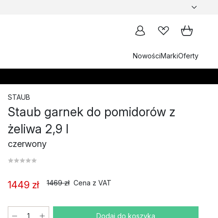
Nowości
Marki
Oferty
STAUB
Staub garnek do pomidorów z
żeliwa 2,9 l
czerwony
1469 zł
Cena z VAT
1449 zł
Dodaj do koszyka