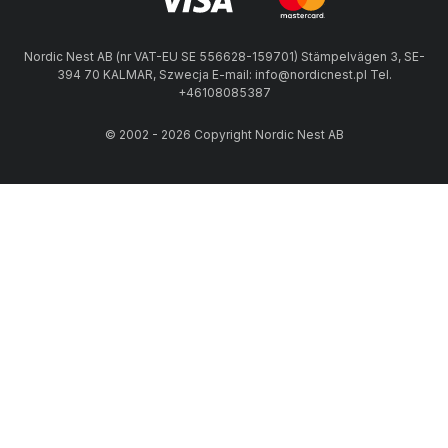
Nordic Nest AB (nr VAT-EU SE 556628-159701) Stämpelvägen 3, SE-
394 70 KALMAR, Szwecja E-mail: info@nordicnest.pl Tel.
+46108085387
© 2002 - 2026 Copyright Nordic Nest AB