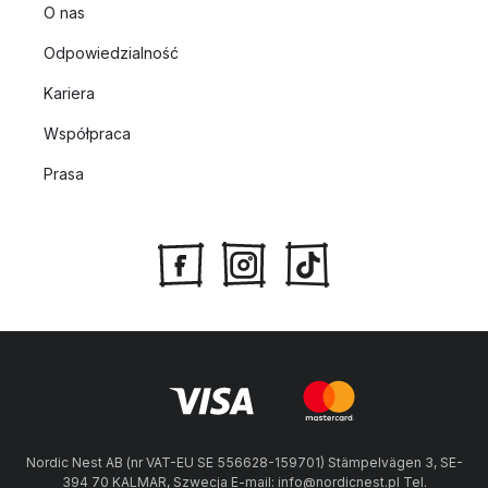
O nas
Odpowiedzialność
Kariera
Współpraca
Prasa
Nordic Nest AB (nr VAT-EU SE 556628-159701) Stämpelvägen 3, SE-
394 70 KALMAR, Szwecja E-mail: info@nordicnest.pl Tel.