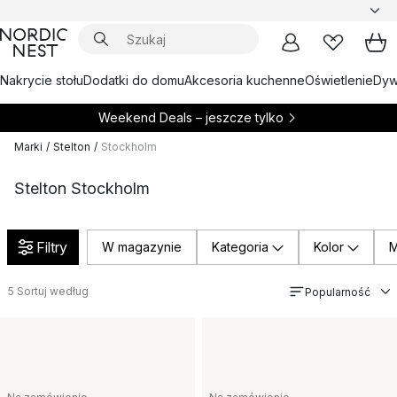
Nakrycie stołu
Dodatki do domu
Akcesoria kuchenne
Oświetlenie
Dywa
Weekend Deals – jeszcze tylko
Marki
/
Stelton
/
Stockholm
Stelton Stockholm
Filtry
W magazynie
Kategoria
Kolor
M
5
Sortuj według
Popularność