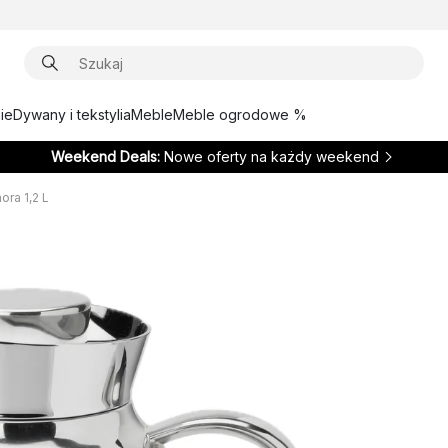
ie
Dywany i tekstylia
Meble
Meble ogrodowe %
Weekend Deals:
Nowe oferty na każdy weekend
ra 1,2 L