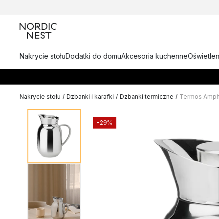
Nakrycie stołu
Dodatki do domu
Akcesoria kuchenne
Oświetlen
Nakrycie stołu
/
Dzbanki i karafki
/
Dzbanki termiczne
/
Termos Ampho
-29%