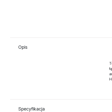
Opis
T
ł
a
H
Specyfikacja