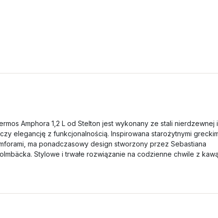
ermos Amphora 1,2 L od Stelton jest wykonany ze stali nierdzewnej i
ączy elegancję z funkcjonalnością. Inspirowana starożytnymi greckim
mforami, ma ponadczasowy design stworzony przez Sebastiana
olmbäcka. Stylowe i trwałe rozwiązanie na codzienne chwile z kawą