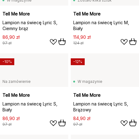
W magazynie
Zostało kilka sztuk
Tell Me More
Tell Me More
Lampion na świecę Lyric S,
Lampion na świecę Lyric M,
Ciemny brąz
Biały
86,90 zł
114,90 zł
97 zł
124 zł
-10%
-12%
Na zamówienie
W magazynie
Tell Me More
Tell Me More
Lampion na świecę Lyric S,
Lampion na świecę Lyric S,
Biały
Brązowy
86,90 zł
84,90 zł
97 zł
97 zł