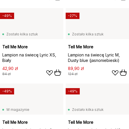
-49%
-27%
Zostało kilka sztuk
Zostało kilka sztuk
Tell Me More
Tell Me More
Lampion na świecę Lyric XS,
Lampion na świecę Lyric M,
Biały
Dusty blue (jasnoniebieski)
42,90 zł
89,90 zł
84 zł
124 zł
-49%
-49%
W magazynie
Zostało kilka sztuk
Tell Me More
Tell Me More