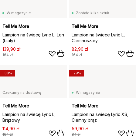
W magazynie
Zostało kilka sztuk
Tell Me More
Tell Me More
Lampion na świecę Lyric L, Len
Lampion na świecę Lyric L,
(biały)
Ciemnoszary
139,90 zł
82,90 zł
164 zł
164 zł
-30%
-29%
Czekamy na dostawę
W magazynie
Tell Me More
Tell Me More
Lampion na świecę Lyric L,
Lampion na świecę Lyric XS,
Brązowy
Ciemny brąz
114,90 zł
59,90 zł
164 zł
84 zł