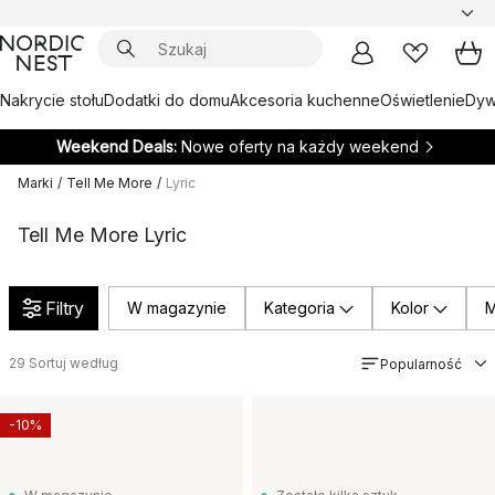
Nakrycie stołu
Dodatki do domu
Akcesoria kuchenne
Oświetlenie
Dywa
Weekend Deals:
Nowe oferty na każdy weekend
Marki
/
Tell Me More
/
Lyric
Tell Me More Lyric
Filtry
W magazynie
Kategoria
Kolor
M
29
Sortuj według
Popularność
-10%