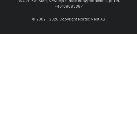
394 70 KALMAR, Szwecja E-mail: info@nordicnest.pl Tel.
+46108085387
© 2002 - 2026 Copyright Nordic Nest AB