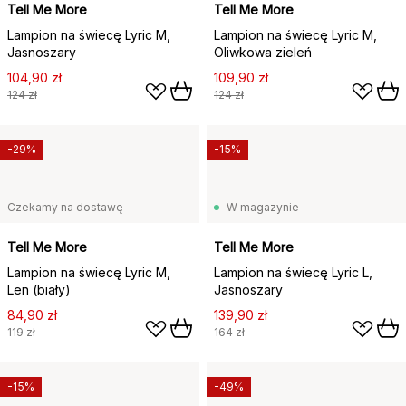
Tell Me More
Tell Me More
Lampion na świecę Lyric M,
Lampion na świecę Lyric M,
Jasnoszary
Oliwkowa zieleń
104,90 zł
109,90 zł
124 zł
124 zł
-29%
-15%
Czekamy na dostawę
W magazynie
Tell Me More
Tell Me More
Lampion na świecę Lyric M,
Lampion na świecę Lyric L,
Len (biały)
Jasnoszary
84,90 zł
139,90 zł
119 zł
164 zł
-15%
-49%