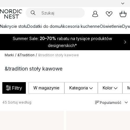
Nakrycie stołu
Dodatki do domu
Akcesoria kuchenne
Oświetlenie
Dywa
Summer Sale:
20–70%
rabatu na tysiące produktów
designerskich*
Marki
/
&Tradition
/
&tradition stoły kawowe
&tradition stoły kawowe
Filtry
W magazynie
Kategoria
Kolor
M
45
Sortuj według
Popularność