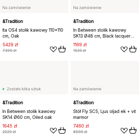
Na zamówienie
Na zamówienie
&Tradition
&Tradition
Ita OS4 stolik kawowy 110x110
In Between stolik kawowy
cm, Oak
SK13 Ø48 cm, Black lacquered
oak
5429 zł
1169 zł
7390 zł
1529 zł
Zostało kilka sztuk
Na zamówienie
&Tradition
&Tradition
In Between stolik kawowy
Stół Fly SC5, Ljus oljad ek + vit
SK14 Ø60 cm, Oiled oak
marmor
1645 zł
7460 zł
2029 zł
8590 zł