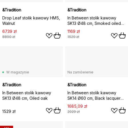
&Tradition
&Tradition
Drop Leaf stolik kawowy HM5,
In Between stolik kawowy
Walnut
SK13 Ø48 cm, Smoked oiled
oak
6739 zł
1169 zł
8890 zł
1529 zł
W magazynie
Na zamówienie
&Tradition
&Tradition
In Between stolik kawowy
In Between stolik kawowy
SK13 Ø48 cm, Oiled oak
SK14 Ø60 cm, Black lacquered
oak
1685,09 zł
1529 zł
2029 zł