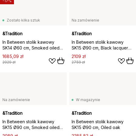
-17%
Zostało kilka sztuk
Na zamówienie
&Tradition
&Tradition
In Between stolik kawowy
In Between stolik kawowy
SK14 Ø60 cm, Smoked oiled
SK15 Ø90 cm, Black lacquered
oak
oak
1685,09 zł
2109 zł
2029 zł
2759 zł
Na zamówienie
W magazynie
&Tradition
&Tradition
In Between stolik kawowy
In Between stolik kawowy
SK15 Ø90 cm, Smoked oiled
SK15 Ø90 cm, Oiled oak
oak
2089 zł
2285,82 zł