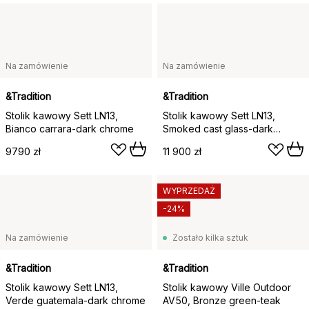
Na zamówienie
Na zamówienie
&Tradition
&Tradition
Stolik kawowy Sett LN13,
Stolik kawowy Sett LN13,
Bianco carrara-dark chrome
Smoked cast glass-dark
chrome
9790 zł
11 900 zł
WYPRZEDAŻ
-24%
Na zamówienie
Zostało kilka sztuk
&Tradition
&Tradition
Stolik kawowy Sett LN13,
Stolik kawowy Ville Outdoor
Verde guatemala-dark chrome
AV50, Bronze green-teak