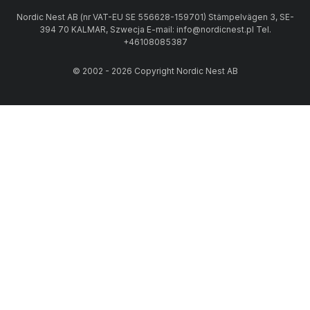
Nordic Nest AB (nr VAT-EU SE 556628-159701) Stämpelvägen 3, SE-
394 70 KALMAR, Szwecja E-mail: info@nordicnest.pl Tel.
+46108085387
© 2002 - 2026 Copyright Nordic Nest AB