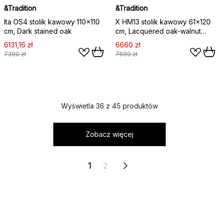
&Tradition
&Tradition
Ita OS4 stolik kawowy 110x110
X HM13 stolik kawowy 61x120
cm, Dark stained oak
cm, Lacquered oak-walnut
inserts
6131,16 zł
6660 zł
7390 zł
7690 zł
Wyświetla 36 z 45 produktów
Zobacz więcej
1
2