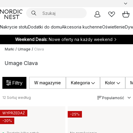
Nakrycie stołu
Dodatki do domu
Akcesoria kuchenne
Oświetlenie
Dywa
Weekend Deals:
Nowe oferty na każdy weekend
Marki
/
Umage
/
Clava
Umage Clava
Filtry
W magazynie
Kategoria
Kolor
M
12
Sortuj według
Popularność
WYPRZEDAŻ
-25%
-20%