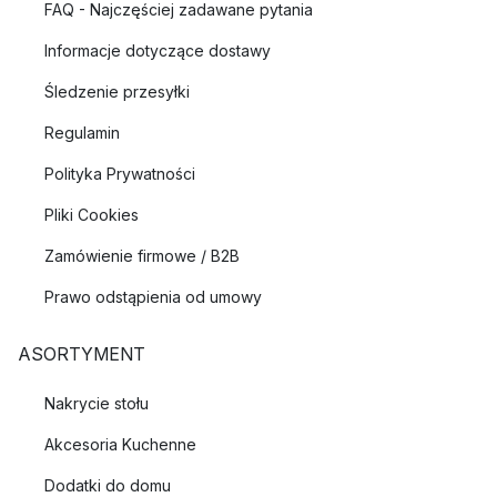
FAQ - Najczęściej zadawane pytania
Informacje dotyczące dostawy
Śledzenie przesyłki
Regulamin
Polityka Prywatności
Pliki Cookies
Zamówienie firmowe / B2B
Prawo odstąpienia od umowy
ASORTYMENT
Nakrycie stołu
Akcesoria Kuchenne
Dodatki do domu