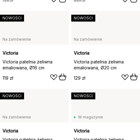
134 zł
459 zł
NOWOŚCI
NOWOŚCI
Na zamówienie
Na zamówienie
Victoria
Victoria
Victoria patelnia żeliwna
Victoria patelnia żeliwna
emaliowana, Ø16 cm
emaliowana, Ø20 cm
119 zł
129 zł
NOWOŚCI
NOWOŚCI
Na zamówienie
W magazynie
Victoria
Victoria
Victoria patelnia żeliwna
Victoria patelnia żeliwna