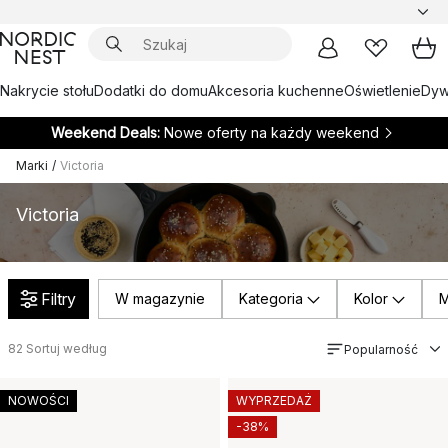
Nakrycie stołu
Dodatki do domu
Akcesoria kuchenne
Oświetlenie
Dywa
Weekend Deals:
Nowe oferty na każdy weekend
Marki
/
Victoria
Victoria
Filtry
W magazynie
Kategoria
Kolor
M
82
Sortuj według
Popularność
NOWOŚCI
WYPRZEDAŻ
-38%