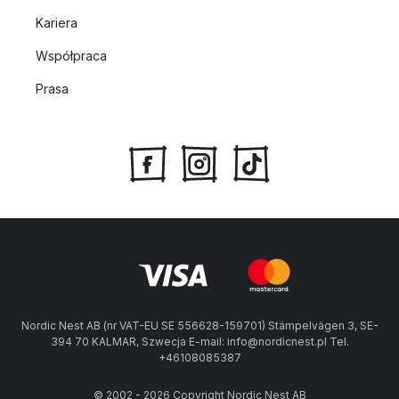
Kariera
Współpraca
Prasa
Nordic Nest AB (nr VAT-EU SE 556628-159701) Stämpelvägen 3, SE-
394 70 KALMAR, Szwecja E-mail: info@nordicnest.pl Tel.
+46108085387
© 2002 - 2026 Copyright Nordic Nest AB