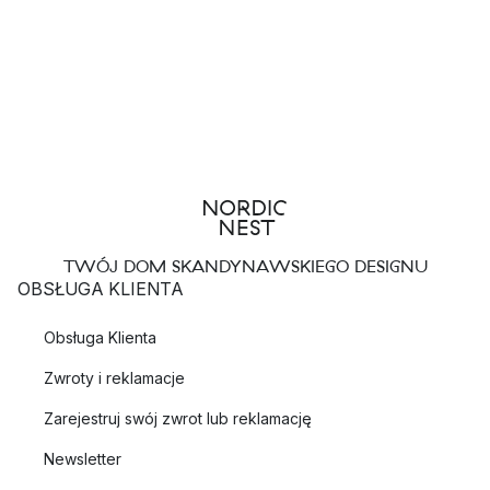
TWÓJ DOM SKANDYNAWSKIEGO DESIGNU
OBSŁUGA KLIENTA
Obsługa Klienta
Zwroty i reklamacje
Zarejestruj swój zwrot lub reklamację
Newsletter