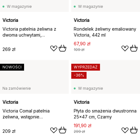
W magazynie
W magazynie
Victoria
Victoria
Victoria patelnia żeliwna z
Rondelek żeliwny emaliowany
dwoma uchwytami,
Victoria, 442 ml
emaliowana, Ø33 cm
67,90 zł
269 zł
109 zł
NOWOŚCI
WYPRZEDAŻ
-36%
Na zamówienie
W magazynie
Victoria
Victoria
Victoria Comal patelnia
Płyta do smażenia dwustronna
żeliwna, wstępnie
25x47 cm, Czarny
sezonowana, Ø30 cm
191,90 zł
209 zł
299 zł