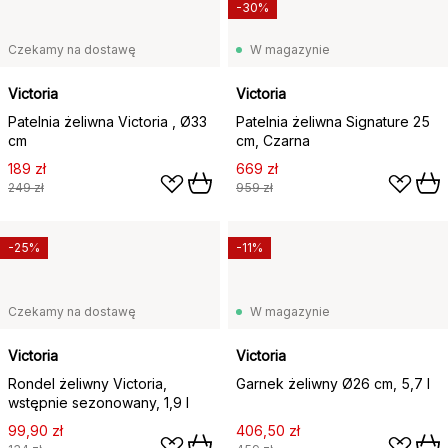
-30%
Czekamy na dostawę
W magazynie
Victoria
Victoria
Patelnia żeliwna Victoria , Ø33
Patelnia żeliwna Signature 25
cm
cm, Czarna
189 zł
669 zł
249 zł
959 zł
-25%
-11%
Czekamy na dostawę
W magazynie
Victoria
Victoria
Rondel żeliwny Victoria,
Garnek żeliwny Ø26 cm, 5,7 l
wstępnie sezonowany, 1,9 l
99,90 zł
406,50 zł