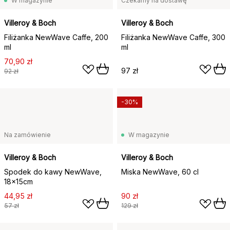
W magazynie
Czekamy na dostawę
Villeroy & Boch
Villeroy & Boch
Filiżanka NewWave Caffe, 200
Filiżanka NewWave Caffe, 300
ml
ml
70,90 zł
97 zł
92 zł
-30%
Na zamówienie
W magazynie
Villeroy & Boch
Villeroy & Boch
Spodek do kawy NewWave,
Miska NewWave, 60 cl
18x15cm
44,95 zł
90 zł
57 zł
129 zł