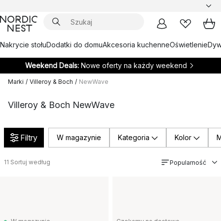
Nakrycie stołu
Dodatki do domu
Akcesoria kuchenne
Oświetlenie
Dywa
Weekend Deals:
Nowe oferty na każdy weekend
Marki
/
Villeroy & Boch
/
NewWave
Villeroy & Boch NewWave
Filtry
W magazynie
Kategoria
Kolor
M
11
Sortuj według
Popularność