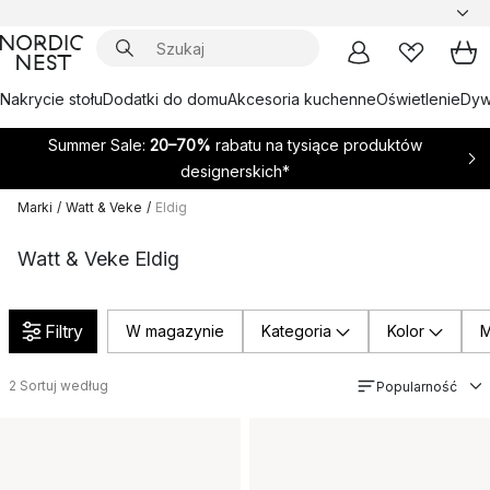
Nakrycie stołu
Dodatki do domu
Akcesoria kuchenne
Oświetlenie
Dywa
Summer Sale:
20–70%
rabatu na tysiące produktów
designerskich*
Marki
/
Watt & Veke
/
Eldig
Watt & Veke Eldig
Filtry
W magazynie
Kategoria
Kolor
M
2
Sortuj według
Popularność