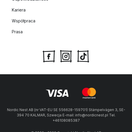
Kariera
Współpraca
Prasa
Nordic Nest AB (nr VAT-EU SE 556628-159701) Stämpelvägen 3, SE-
394 70 KALMAR, Szwecja E-mail: info@nordicnest.pl Tel.
+46108085387