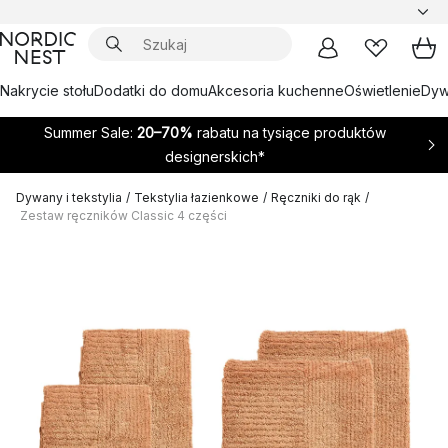
Nakrycie stołu
Dodatki do domu
Akcesoria kuchenne
Oświetlenie
Dywa
Summer Sale:
20–70%
rabatu na tysiące produktów
designerskich*
Dywany i tekstylia
/
Tekstylia łazienkowe
/
Ręczniki do rąk
/
Zestaw ręczników Classic 4 części