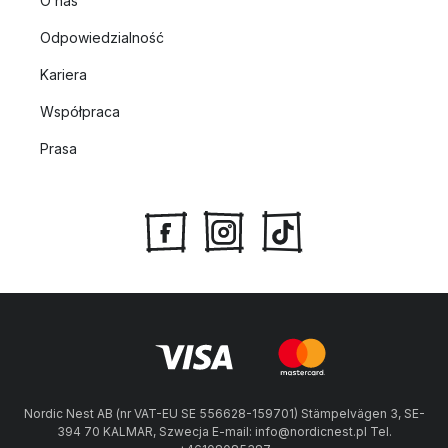
O nas
Odpowiedzialność
Kariera
Współpraca
Prasa
Nordic Nest AB (nr VAT-EU SE 556628-159701) Stämpelvägen 3, SE-
394 70 KALMAR, Szwecja E-mail: info@nordicnest.pl Tel.