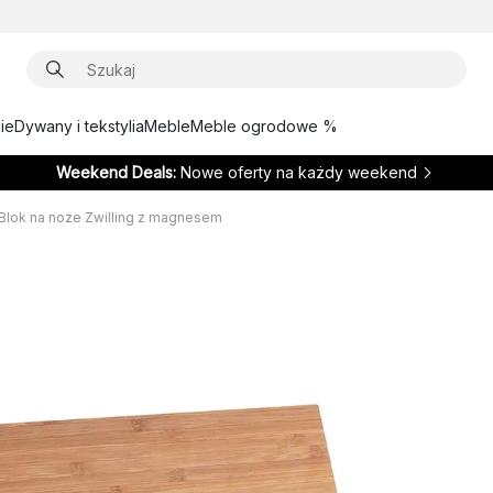
ie
Dywany i tekstylia
Meble
Meble ogrodowe %
Weekend Deals:
Nowe oferty na każdy weekend
Blok na noże Zwilling z magnesem