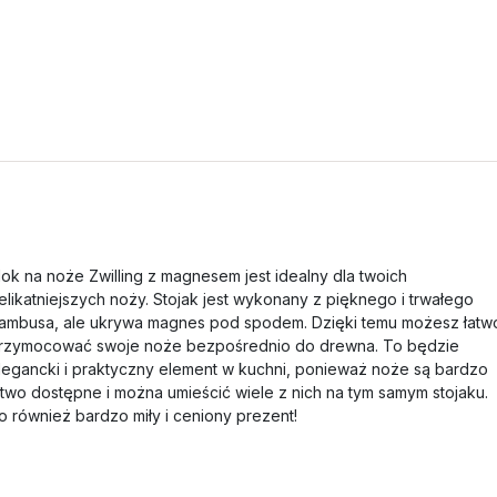
lok na noże Zwilling z magnesem jest idealny dla twoich
elikatniejszych noży. Stojak jest wykonany z pięknego i trwałego
ambusa, ale ukrywa magnes pod spodem. Dzięki temu możesz łatw
rzymocować swoje noże bezpośrednio do drewna. To będzie
legancki i praktyczny element w kuchni, ponieważ noże są bardzo
atwo dostępne i można umieścić wiele z nich na tym samym stojaku.
o również bardzo miły i ceniony prezent!