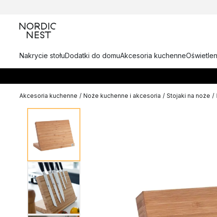
Nakrycie stołu
Dodatki do domu
Akcesoria kuchenne
Oświetlen
Akcesoria kuchenne
/
Noże kuchenne i akcesoria
/
Stojaki na noże
/