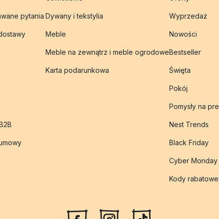
awane pytania
Dywany i tekstylia
Wyprzedaż
 dostawy
Meble
Nowości
Meble na zewnątrz i meble ogrodowe
Bestseller
Karta podarunkowa
Święta
Pokój
Pomysły na pre
 B2B
Nest Trends
 umowy
Black Friday
Cyber Monday
Kody rabatowe