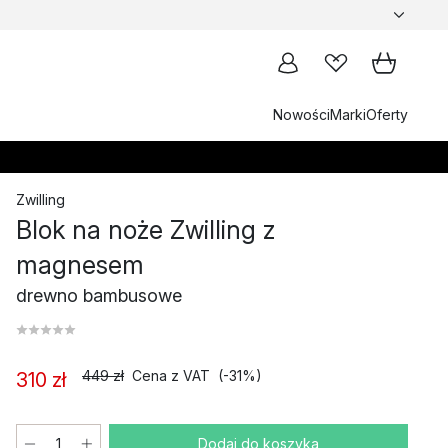
Nowości
Marki
Oferty
Zwilling
Blok na noże Zwilling z
magnesem
drewno bambusowe
449 zł
Cena z VAT
(-31%)
310 zł
Dodaj do koszyka