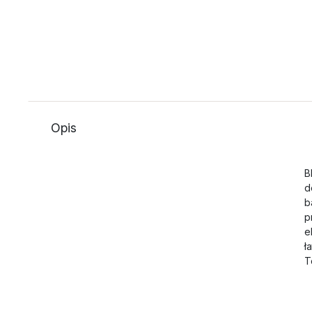
Opis
B
d
b
p
e
ł
T