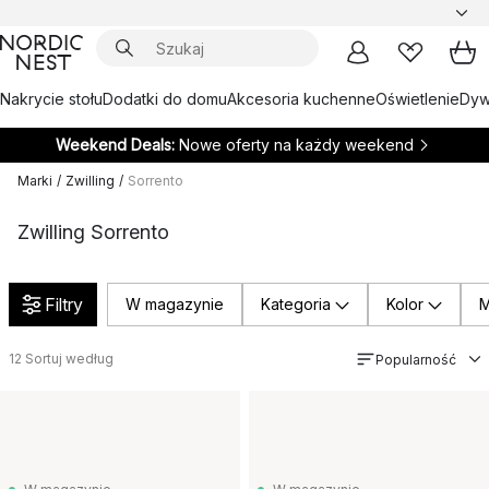
Nakrycie stołu
Dodatki do domu
Akcesoria kuchenne
Oświetlenie
Dywa
Weekend Deals:
Nowe oferty na każdy weekend
Marki
/
Zwilling
/
Sorrento
Zwilling Sorrento
Filtry
W magazynie
Kategoria
Kolor
M
12
Sortuj według
Popularność