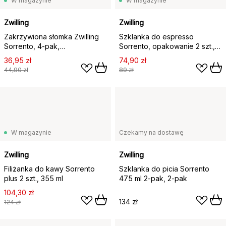
W magazynie
W magazynie
Zwilling
Zwilling
Zakrzywiona słomka Zwilling
Szklanka do espresso
Sorrento, 4-pak,
Sorrento, opakowanie 2 szt.,
Przezroczysty
2-pak
36,95 zł
74,90 zł
44,90 zł
89 zł
W magazynie
Czekamy na dostawę
Zwilling
Zwilling
Filiżanka do kawy Sorrento
Szklanka do picia Sorrento
plus 2 szt., 355 ml
475 ml 2-pak, 2-pak
104,30 zł
134 zł
124 zł