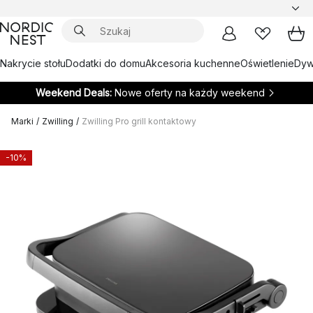
Nakrycie stołu
Dodatki do domu
Akcesoria kuchenne
Oświetlenie
Dywa
Weekend Deals:
Nowe oferty na każdy weekend
Marki
/
Zwilling
/
Zwilling Pro grill kontaktowy
-10%