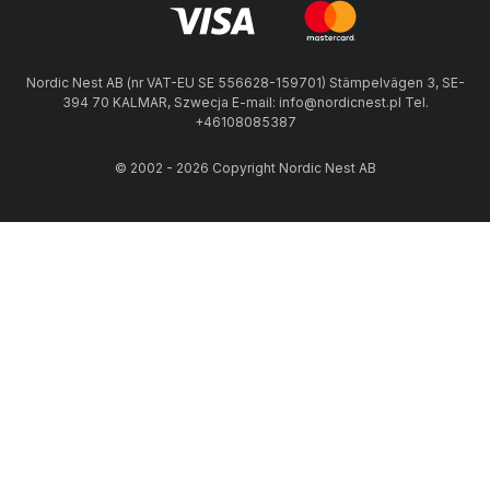
Nordic Nest AB (nr VAT-EU SE 556628-159701) Stämpelvägen 3, SE-
394 70 KALMAR, Szwecja E-mail: info@nordicnest.pl Tel.
+46108085387
© 2002 - 2026 Copyright Nordic Nest AB