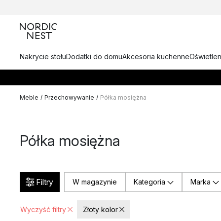
Nakrycie stołu
Dodatki do domu
Akcesoria kuchenne
Oświetlen
Meble
/
Przechowywanie
/
Półka mosiężna
Półka mosiężna
Filtry
W magazynie
Kategoria
Marka
Wyczyść filtry
Złoty kolor