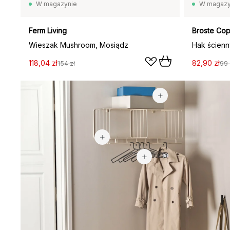
W magazynie
W magazy
Ferm Living
Broste Co
Wieszak Mushroom, Mosiądz
118,04 zł
82,90 zł
154 zł
99 
54,90 zł
1449 zł
128,80 zł