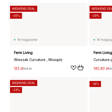
WEEKEND DEAL
WEEKEND DE
-20%
-29%
W magazynie
W magazy
Ferm Living
Ferm Living
Wieszak Curvature , Mosiądz
Curvature 
123 zł
140,90 zł
154 zł
19
WEEKEND DEAL
-16%
-23%