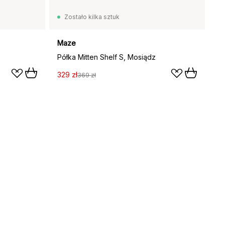
Zostało kilka sztuk
Maze
Półka Mitten Shelf S, Mosiądz
329 zł
369 zł