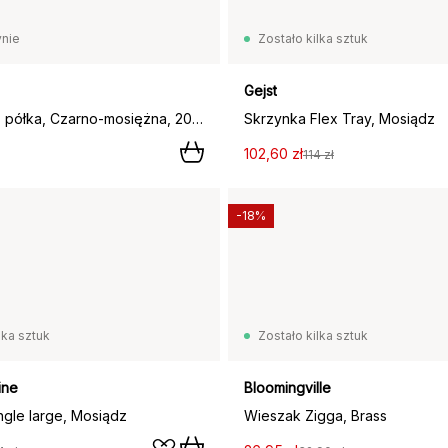
nie
Zostało kilka sztuk
Gejst
Pythagoras półka, Czarno-mosiężna, 20x80 cm,
Skrzynka Flex Tray, Mosiądz
102,60 zł
114 zł
-18%
lka sztuk
Zostało kilka sztuk
ine
Bloomingville
gle large, Mosiądz
Wieszak Zigga, Brass