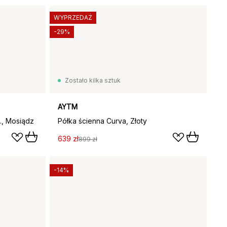
WYPRZEDAŻ
-29%
Zostało kilka sztuk
AYTM
., Mosiądz
Półka ścienna Curva, Złoty
639 zł
899 zł
-14%