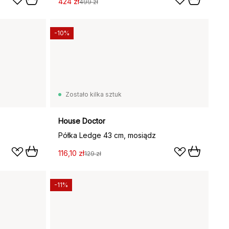
424 zł
499 zł
-10%
Zostało kilka sztuk
House Doctor
Półka Ledge 43 cm, mosiądz
116,10 zł
129 zł
-11%