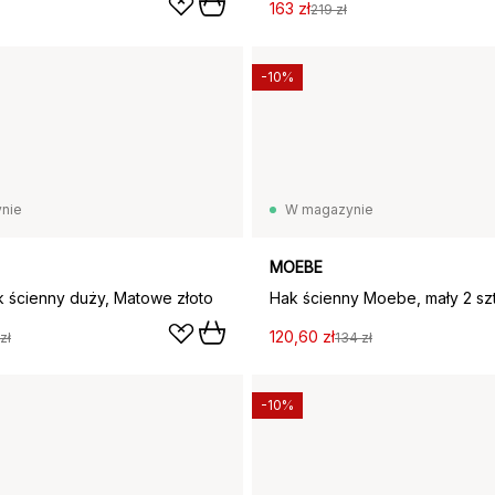
163 zł
219 zł
-10%
nie
W magazynie
MOEBE
 ścienny duży, Matowe złoto
120,60 zł
zł
134 zł
-10%