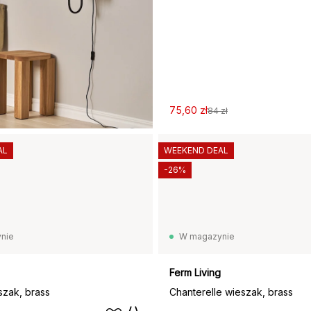
75,60 zł
84 zł
AL
WEEKEND DEAL
-26%
nie
W magazynie
Ferm Living
zak, brass
Chanterelle wieszak, brass