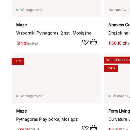
W magazynie
Na zamówie
Maze
Nomess C
Wsporniki Pythagoras, 2 szt., Mosiężne
184 zł
1160,10 zł
209 zł
12
WEEKEND DE
-11%
-24%
W magazynie
W magazy
Maze
Ferm Living
Pythagoras Play półka, Mosiądz
Curvature w
539 zł
117 zł
609 zł
154 zł