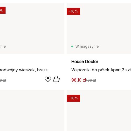
AL
-10%
nie
W magazynie
House Doctor
podwójny wieszak, brass
Wsporniki do półek Apart 2 szt
98,10 zł
9 zł
109 zł
-16%