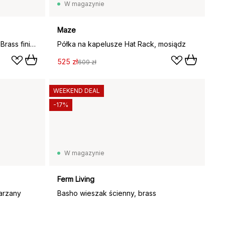
W magazynie
Maze
Hak ścienny Roberta 10x7 cm, Brass finish
Półka na kapelusze Hat Rack, mosiądz
525 zł
609 zł
WEEKEND DEAL
-17%
W magazynie
Ferm Living
arzany
Basho wieszak ścienny, brass