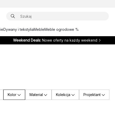
ie
Dywany i tekstylia
Meble
Meble ogrodowe %
Weekend Deals:
Nowe oferty na każdy weekend
Kolor
Material
Kolekcja
Projektant