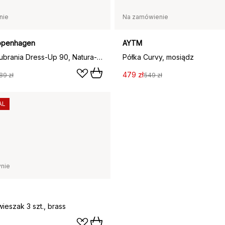
nie
Na zamówienie
openhagen
AYTM
Drążek na ubrania Dress-Up 90, Natura-biały
Półka Curvy, mosiądz
479 zł
89 zł
549 zł
AL
nie
ieszak 3 szt., brass