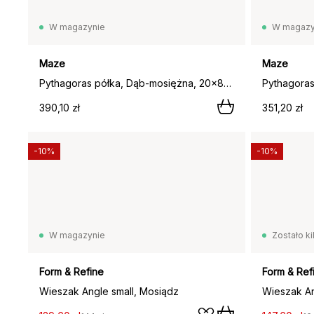
W magazynie
W magazy
Maze
Maze
Pythagoras półka, Dąb-mosiężna, 20x80 cm,
390,10 zł
351,20 zł
-10%
-10%
W magazynie
Zostało ki
Form & Refine
Form & Ref
Wieszak Angle small, Mosiądz
Wieszak An