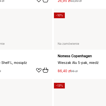
26,95 zł
4 zł
32,90 zł
-10%
nie
Na zamówienie
Nomess Copenhagen
Shelf L, mosiądz
Wieszak Alu 5-pak, miedź
86,40 zł
ł
96 zł
-13%