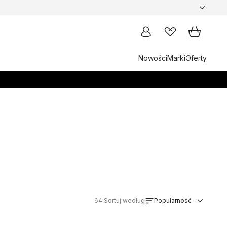
Nowości
Marki
Oferty
64
Sortuj według
Popularność