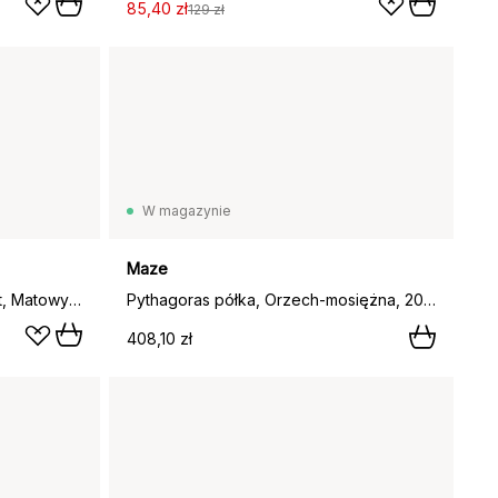
85,40 zł
129 zł
W magazynie
Maze
Hak ścienny Moebe, mały 2 szt, Matowy złoty
Pythagoras półka, Orzech-mosiężna, 20x80 cm,
408,10 zł