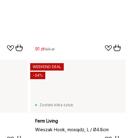
91 zł
109 zł
WEEKEND DEAL
-34%
Zostało kilka sztuk
Ferm Living
Wieszak Hook, mosiądz, L / Ø4.8cm