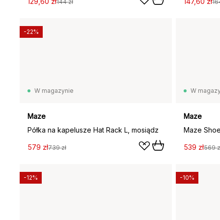
129,60 zł
147,60 zł
144 zł
16
-22%
W magazynie
W magazy
Maze
Maze
Półka na kapelusze Hat Rack L, mosiądz
Maze Shoe 
579 zł
539 zł
739 zł
569 z
-12%
-10%