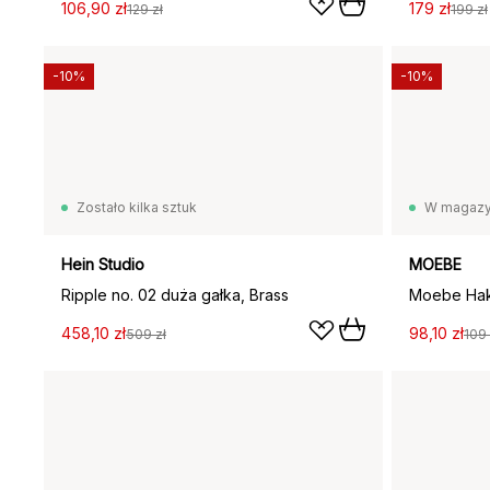
106,90 zł
179 zł
129 zł
199 zł
-10%
-10%
Zostało kilka sztuk
W magazy
Hein Studio
MOEBE
Ripple no. 02 duża gałka, Brass
Moebe Hak
458,10 zł
98,10 zł
509 zł
109 