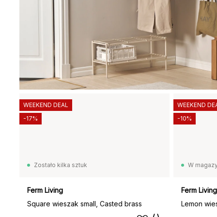
WEEKEND DEAL
WEEKEND DE
-17%
-10%
Zostało kilka sztuk
W magazy
Ferm Living
Ferm Living
Square wieszak small, Casted brass
Lemon wies