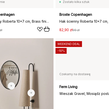
nie
Zostało kilka sztuk
penhagen
Broste Copenhagen
Hak ścienny Roberta 10x7 cm, Brass finish
82,90 zł
zł
99 zł
WEEKEND DEAL
-10%
Czekamy na dostawę
459 zł
1583 zł
Ferm Living
Wieszak Gravel, Mosiądz post