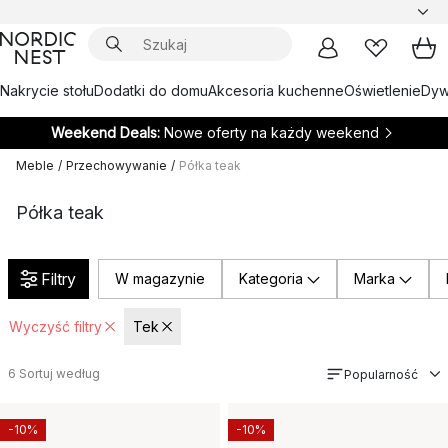
Nakrycie stołu
Dodatki do domu
Akcesoria kuchenne
Oświetlenie
Dywa
Weekend Deals:
Nowe oferty na każdy weekend
Meble
/
Przechowywanie
/
Półka teak
Półka teak
Filtry
W magazynie
Kategoria
Marka
Wyczyść filtry
Tek
6
Sortuj według
Popularność
-10%
-10%