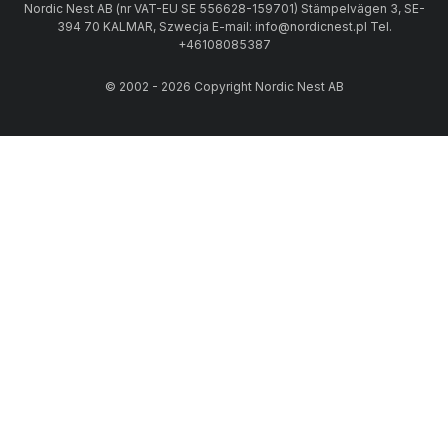
Nordic Nest AB (nr VAT-EU SE 556628-159701) Stämpelvägen 3, SE-
394 70 KALMAR, Szwecja E-mail: info@nordicnest.pl Tel.
+46108085387
© 2002 - 2026 Copyright Nordic Nest AB