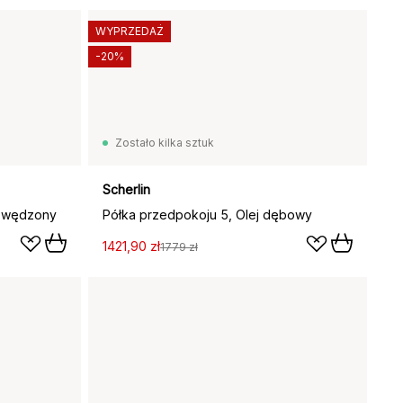
WYPRZEDAŻ
-20%
Zostało kilka sztuk
Scherlin
b wędzony
Półka przedpokoju 5, Olej dębowy
1421,90 zł
1779 zł