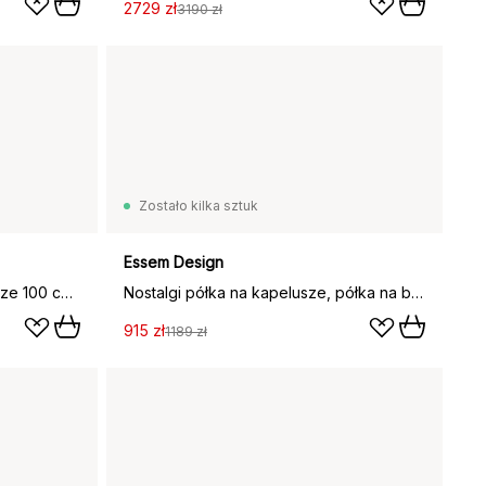
2729 zł
3190 zł
Zostało kilka sztuk
Essem Design
Nostalgia 291 półka na kapelusze 100 cm, Dąb barwiony na czarno-biały
Nostalgi półka na kapelusze, półka na buty, Dąb barwiony na czarno
915 zł
1189 zł