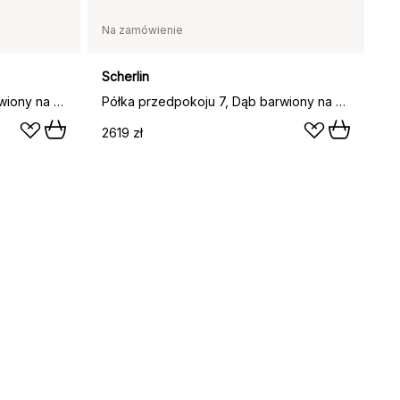
Na zamówienie
Scherlin
Półka przedpokoju 5, Dąb barwiony na czarno
Półka przedpokoju 7, Dąb barwiony na czarno
2619 zł