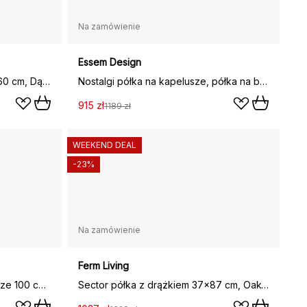
Na zamówienie
Essem Design
Półka na kapelusze Tamburin 60 cm, Dąb barwiony na czarno
Nostalgi półka na kapelusze, półka na buty, Dąb barwiony na czarno-aluminium
915 zł
1189 zł
WEEKEND DEAL
-23%
Na zamówienie
Ferm Living
Nostalgia 291 półka na kapelusze 100 cm, Dąb barwiony na czarno-aluminium
Sector półka z drążkiem 37x87 cm, Oak-black brass