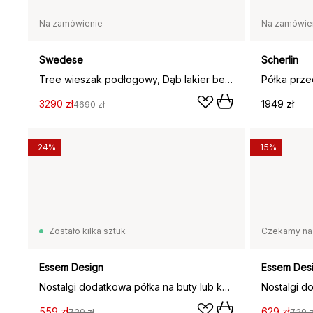
Na zamówienie
Na zamówie
Swedese
Scherlin
Tree wieszak podłogowy, Dąb lakier bezbarwny
3290 zł
1949 zł
4690 zł
-24%
-15%
Zostało kilka sztuk
Czekamy na
Essem Design
Essem Des
Nostalgi dodatkowa półka na buty lub kapelusze, dąb, stojak aluminiowy
559 zł
629 zł
739 zł
739 z