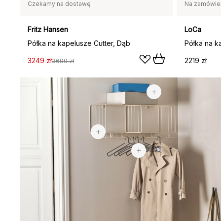
Czekamy na dostawę
Na zamówie
Fritz Hansen
LoCa
Półka na kapelusze Cutter, Dąb
Półka na k
3249 zł
2219 zł
3690 zł
54,90 zł
1449 zł
128,80 zł