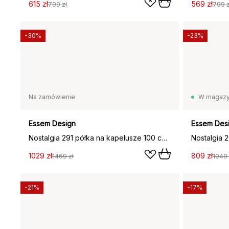
615 zł
569 zł
799 zł
799 z
-30%
-23%
Na zamówienie
W magazy
Essem Design
Essem Des
Nostalgia 291 półka na kapelusze 100 cm, Dąb barwiony na czarno
1029 zł
809 zł
1469 zł
1049 
-21%
-17%