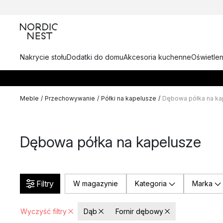
Nakrycie stołu
Dodatki do domu
Akcesoria kuchenne
Oświetlen
Meble
/
Przechowywanie
/
Półki na kapelusze
/
Dębowa półka na ka
Dębowa półka na kapelusze
Filtry
W magazynie
Kategoria
Marka
Wyczyść filtry
Dąb
Fornir dębowy