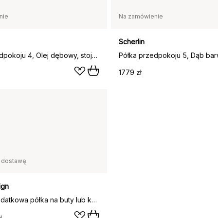
nie
Na zamówienie
Scherlin
Półka przedpokoju 4, Olej dębowy, stojak aluminiowy
1779 zł
 dostawę
ign
Nostalgi dodatkowa półka na buty lub kapelusze, dąb, czarny stojak
ł