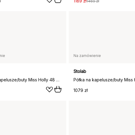
1189 zł
ł
1469 zł
nie
Na zamówienie
Stolab
Półka na kapelusze/buty Miss Holly 48 cm, Naturalny olej
1079 zł