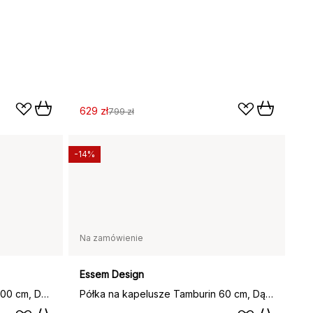
629 zł
799 zł
-14%
Na zamówienie
Essem Design
Półka na kapelusze Tamburin 100 cm, Dąb-czarny
Półka na kapelusze Tamburin 60 cm, Dąb-czarny