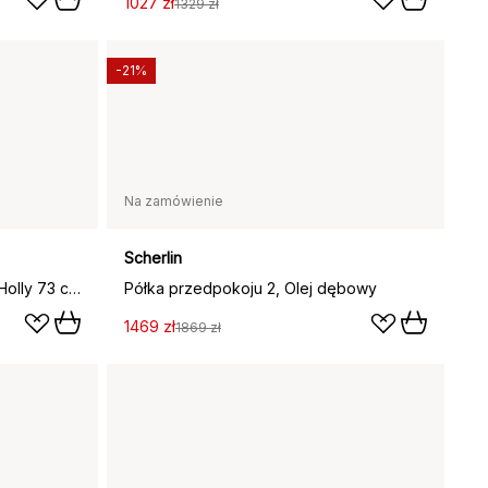
1027 zł
1329 zł
-21%
Na zamówienie
Scherlin
Półka na kapelusze/buty Miss Holly 73 cm, Naturalny olej
Półka przedpokoju 2, Olej dębowy
1469 zł
1869 zł