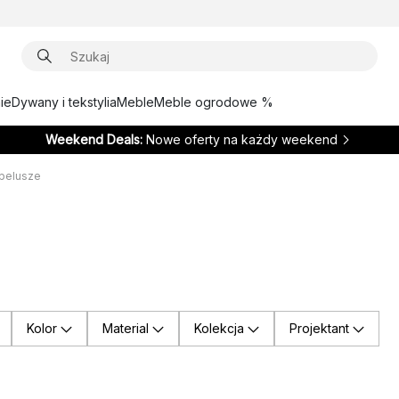
ie
Dywany i tekstylia
Meble
Meble ogrodowe %
Weekend Deals:
Nowe oferty na każdy weekend
pelusze
Kolor
Material
Kolekcja
Projektant