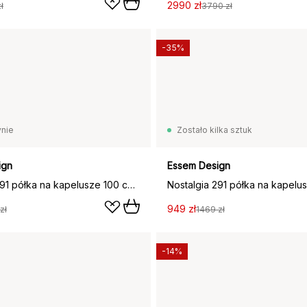
2990 zł
ł
3790 zł
-35%
nie
Zostało kilka sztuk
ign
Essem Design
Nostalgia 291 półka na kapelusze 100 cm, Dąb-biały
949 zł
zł
1469 zł
-14%