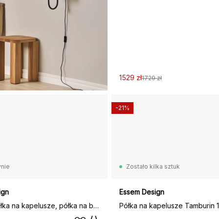
1529 zł
1729 zł
-21%
nie
Zostało kilka sztuk
ign
Essem Design
Nostalgi półka na kapelusze, półka na buty, dąb, biały