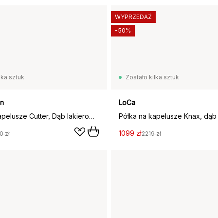
WYPRZEDAŻ
-50%
lka sztuk
Zostało kilka sztuk
en
LoCa
Półka na kapelusze Cutter, Dąb lakierowany na czarno
Półka na kapelusze Knax, dą
1099 zł
0 zł
2219 zł