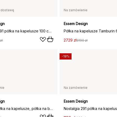
 dostawę
Na zamówienie
ign
Essem Design
Nostalgia 291 półka na kapelusze 100 cm, Dąb-czarny
2729 zł
zł
3190 zł
-19%
nie
Na zamówienie
ign
Essem Design
Nostalgi półka na kapelusze, półka na buty, Dąb barwiony na czarno-biały