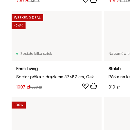
739 zł
915 zł
1049 zł
1189 z
WEEKEND DEAL
-24%
Zostało kilka sztuk
Na zamówie
Ferm Living
Stolab
Sector półka z drążkiem 37x87 cm, Oak-brass
1007 zł
919 zł
1329 zł
-30%