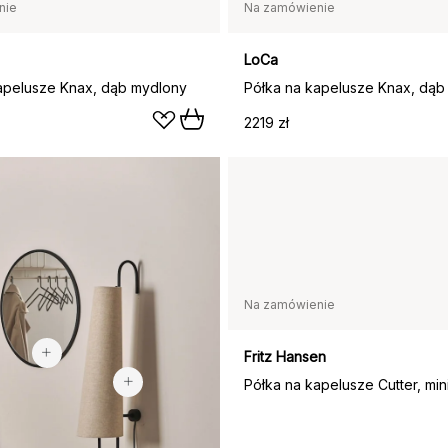
nie
Na zamówienie
LoCa
apelusze Knax, dąb mydlony
Półka na kapelusze Knax, dąb
2219 zł
Na zamówienie
459 zł
1583 zł
Fritz Hansen