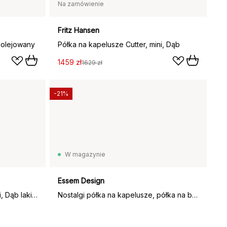
Na zamówienie
Fritz Hansen
 olejowany
Półka na kapelusze Cutter, mini, Dąb
1459 zł
1629 zł
-21%
W magazynie
Essem Design
Półka na kapelusze Cutter, mini, Dąb lakierowany na czarno
Nostalgi półka na kapelusze, półka na buty, dąb, aluminium