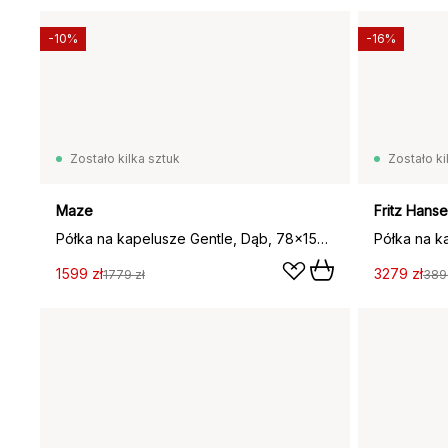
-10%
-16%
Zostało kilka sztuk
Zostało ki
Maze
Fritz Hans
Półka na kapelusze Gentle, Dąb, 78×15×32 cm
1599 zł
3279 zł
1779 zł
389