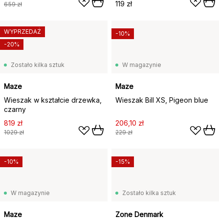
119 zł
659 zł
WYPRZEDAŻ
-10%
-20%
Zostało kilka sztuk
W magazynie
Maze
Maze
Wieszak w kształcie drzewka,
Wieszak Bill XS, Pigeon blue
czarny
819 zł
206,10 zł
1029 zł
229 zł
-10%
-15%
W magazynie
Zostało kilka sztuk
Maze
Zone Denmark