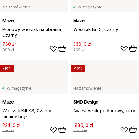
Na zamówienie
W magazynie
Maze
Maze
Pionowy wieszak na ubrania,
Wieszak Bill S, czarny
Czarny
780 zł
368,10 zł
899 zł
409 zł
-10%
-10%
W magazynie
Na zamówienie
Maze
SMD Design
Wieszak Bill XS, Czarny-
Ava wieszak podłogowy, biały
ciemny brąz
224,10 zł
1880,10 zł
249 zł
2089 zł