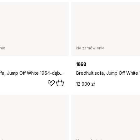
nie
Na zamówienie
1898
Bredhult sofa, Jump Off White 1954-dąb olejowany na biało, 3-osobowa
12 900 zł