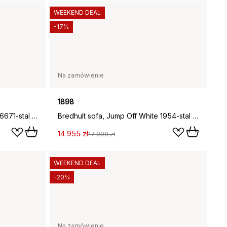
WEEKEND DEAL
-17%
Na zamówienie
1898
Bredhult sofa, Same Off White 6671-stal czarna, 4-osobowa B2
Bredhult sofa, Jump Off White 1954-stal czarna, 4-osobowa B2
14 955 zł
17 999 zł
WEEKEND DEAL
-20%
Na zamówienie