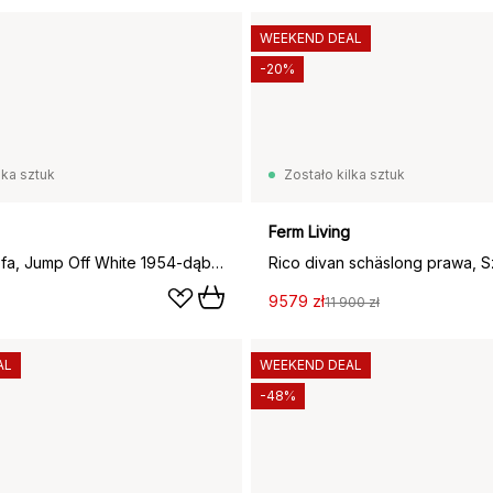
WEEKEND DEAL
-20%
lka sztuk
Zostało kilka sztuk
Ferm Living
Bredhult sofa, Jump Off White 1954-dąb olejowany na biało, 3-osobowa A2
9579 zł
11 900 zł
AL
WEEKEND DEAL
-48%