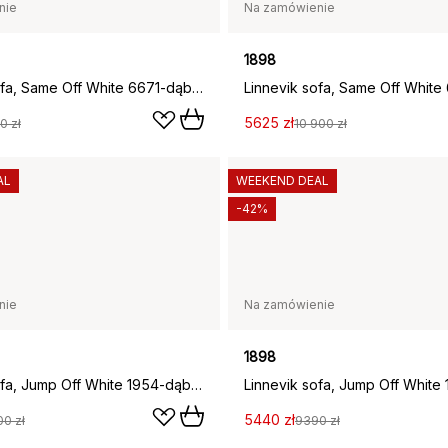
nie
Na zamówienie
1898
Linnevik sofa, Same Off White 6671-dąb olejowany na biało, 2-osobowa, z falbaną
5625 zł
0 zł
10 900 zł
AL
WEEKEND DEAL
-42%
nie
Na zamówienie
1898
Linnevik sofa, Jump Off White 1954-dąb olejowany na biało, 3-osobowa
5440 zł
00 zł
9390 zł