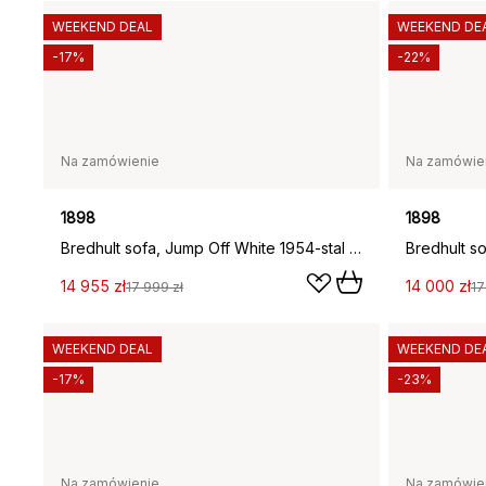
WEEKEND DEAL
WEEKEND DE
-17%
-22%
Na zamówienie
Na zamówie
1898
1898
Bredhult sofa, Jump Off White 1954-stal czarna, 4-osobowa B1
14 955 zł
14 000 zł
17 999 zł
17
WEEKEND DEAL
WEEKEND DE
-17%
-23%
Na zamówienie
Na zamówie