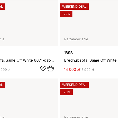
AL
WEEKEND DEAL
-22%
nie
Na zamówienie
1898
Bredhult sofa, Same Off White 6671-dąb olejowany na biało, 4-osobowa B2
14 000 zł
 999 zł
17 999 zł
AL
WEEKEND DEAL
-23%
nie
Na zamówienie