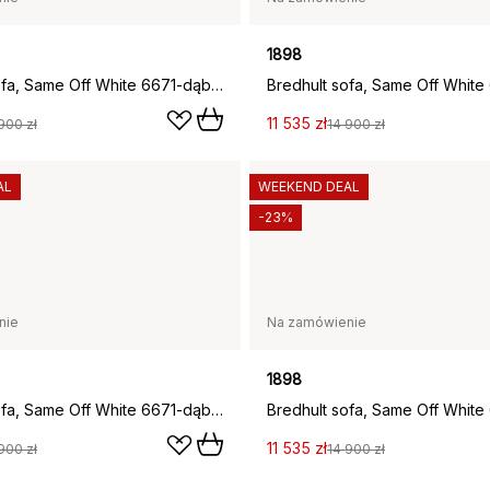
1898
Bredhult sofa, Same Off White 6671-dąb olejowany na biało, 2,5-osobowa C1
11 535 zł
900 zł
14 900 zł
AL
WEEKEND DEAL
-23%
nie
Na zamówienie
1898
Bredhult sofa, Same Off White 6671-dąb olejowany na biało, 2,5-osobowa C2
11 535 zł
900 zł
14 900 zł