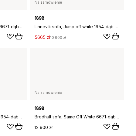
Na zamówienie
1898
Linnevik sofa, Same Off White 6671-dąb olejowany na biało, 3-osobowa
Linnevik sofa, Jump off white 1954-dąb olejowany na biało, 3-osobowa, z falbaną
5665 zł
10 900 zł
Na zamówienie
1898
Linnevik sofa, Jump Off White 1954-dąb olejowany na biało, 2-osobowa
Bredhult sofa, Same Off White 6671-dąb olejowany na biało, 3-osobowa
12 900 zł