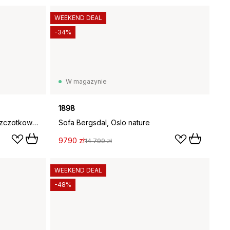
WEEKEND DEAL
-34%
W magazynie
1898
Rico divan schäslong prawa, Szczotkowana złamana biel
Sofa Bergsdal, Oslo nature
9790 zł
14 799 zł
WEEKEND DEAL
-48%