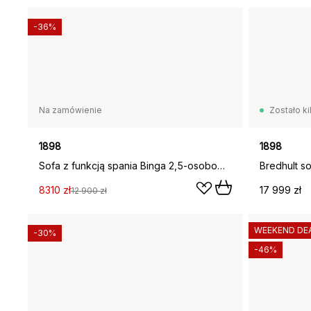
-36%
Na zamówienie
Zostało ki
1898
1898
Sofa z funkcją spania Binga 2,5-osobowa, Same Off White 6671-dąb
8310 zł
17 999 zł
12 900 zł
WEEKEND DE
-30%
-46%