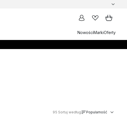
Nowości
Marki
Oferty
95
Sortuj według
Popularność