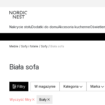
Nakrycie stołu
Dodatki do domu
Akcesoria kuchenne
Oświetlen
Meble
/
Sofy i fotele
/
Sofy
/
Biała sofa
Biała sofa
Filtry
W magazynie
Kategoria
Marka
Wyczyść filtry
Biały