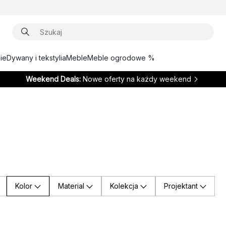
ie
Dywany i tekstylia
Meble
Meble ogrodowe %
Weekend Deals:
Nowe oferty na każdy weekend
Kolor
Material
Kolekcja
Projektant