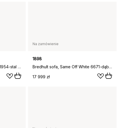
Na zamówienie
1898
Bredhult sofa, Jump Off White 1954-stal czarna, 3-osobowa
Bredhult sofa, Same Off White 6671-dąb olejowany na biało, 3-osobowa A1
17 999 zł