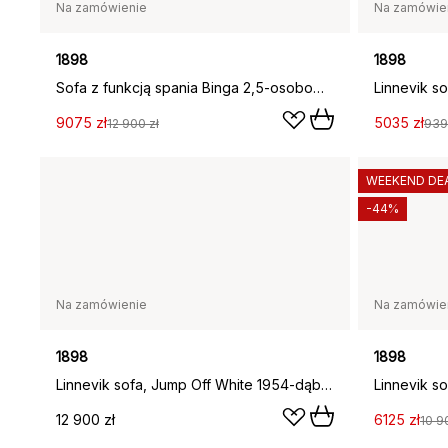
Na zamówienie
Na zamówie
1898
1898
Sofa z funkcją spania Binga 2,5-osobowa, Jump Off White 1954-dąb
9075 zł
5035 zł
12 900 zł
939
WEEKEND DE
-44%
Na zamówienie
Na zamówie
1898
1898
Linnevik sofa, Jump Off White 1954-dąb olejowany na biało, 4-osobowa
12 900 zł
6125 zł
10 9