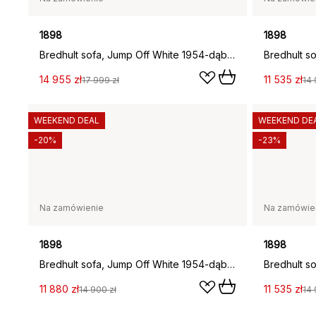
1898
1898
Bredhult sofa, Jump Off White 1954-dąb olejowany na biało, 4-osobowa B2
14 955 zł
11 535 zł
17 999 zł
14 
WEEKEND DEAL
WEEKEND DE
-20%
-23%
Na zamówienie
Na zamówie
1898
1898
Bredhult sofa, Jump Off White 1954-dąb olejowany na biało, 2,5-osobowa C1
11 880 zł
11 535 zł
14 900 zł
14 