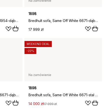
Na zamówienie
1898
Bredhult sofa, Jump Off White 1954-dąb olejowany na biało, 3-osobowa A1
Bredhult sofa, Same Off White 6671-dąb olejowany na biało, 3-osobowa A2
17 999 zł
WEEKEND DEAL
-22%
Na zamówienie
1898
Bredhult sofa, Same Off White 6671-dąb olejowany na biało, 4-osobowa B1
Bredhult sofa, Same Off White 6671-stal czarna, 4-osobowa B1
14 000 zł
17 999 zł