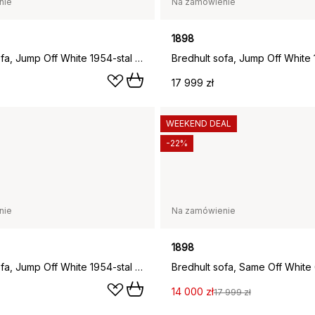
nie
Na zamówienie
1898
Bredhult sofa, Jump Off White 1954-stal czarna, 3-osobowa A1
17 999 zł
WEEKEND DEAL
-22%
nie
Na zamówienie
1898
Bredhult sofa, Jump Off White 1954-stal czarna, 3-osobowa A2
14 000 zł
17 999 zł