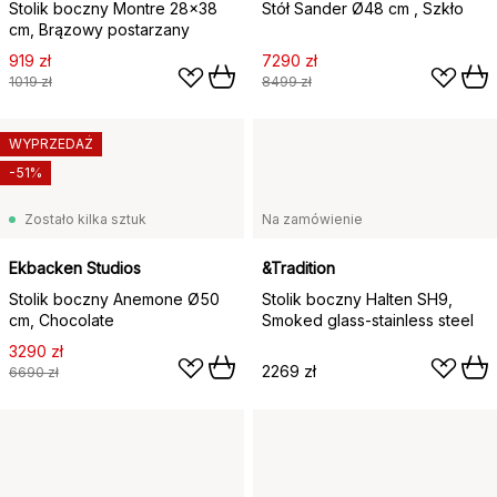
Stolik boczny Montre 28x38
Stół Sander Ø48 cm , Szkło
cm, Brązowy postarzany
919 zł
7290 zł
1019 zł
8499 zł
WYPRZEDAŻ
-51%
Zostało kilka sztuk
Na zamówienie
Ekbacken Studios
&Tradition
Stolik boczny Anemone Ø50
Stolik boczny Halten SH9,
cm, Chocolate
Smoked glass-stainless steel
3290 zł
2269 zł
6690 zł