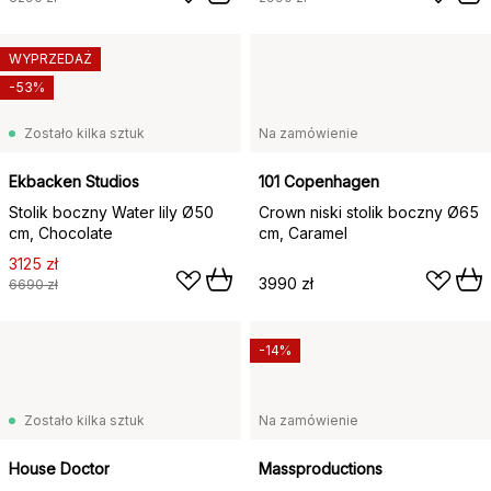
WYPRZEDAŻ
-53%
Zostało kilka sztuk
Na zamówienie
Ekbacken Studios
101 Copenhagen
Stolik boczny Water lily Ø50
Crown niski stolik boczny Ø65
cm, Chocolate
cm, Caramel
3125 zł
3990 zł
6690 zł
-14%
Zostało kilka sztuk
Na zamówienie
House Doctor
Massproductions