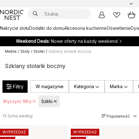
Nakrycie stołu
Dodatki do domu
Akcesoria kuchenne
Oświetlenie
Dywa
Weekend Deals:
Nowe oferty na każdy weekend
Meble
/
Stoły
/
Stoliki
/
Szklany stolarik boczny
Szklany stolarik boczny
Filtry
W magazynie
Kategoria
Marka
Wyczyść filtry
Szkło
15
Sortuj według
Popularność
WYPRZEDAŻ
WYPRZEDAŻ