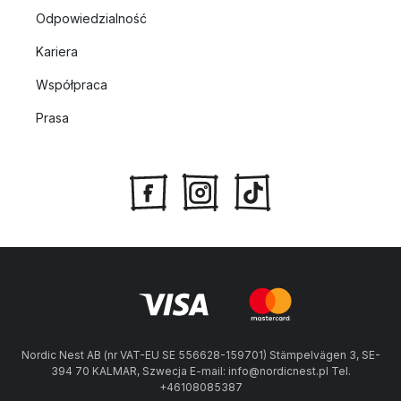
Odpowiedzialność
Kariera
Współpraca
Prasa
Nordic Nest AB (nr VAT-EU SE 556628-159701) Stämpelvägen 3, SE-
394 70 KALMAR, Szwecja E-mail: info@nordicnest.pl Tel.
+46108085387