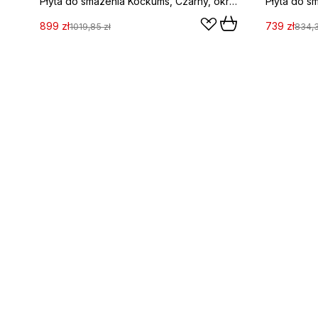
Płyta do smażenia Kockums, Czarny, okrągły, Ø47 cm
899 zł
739 zł
1019,85 zł
834,3