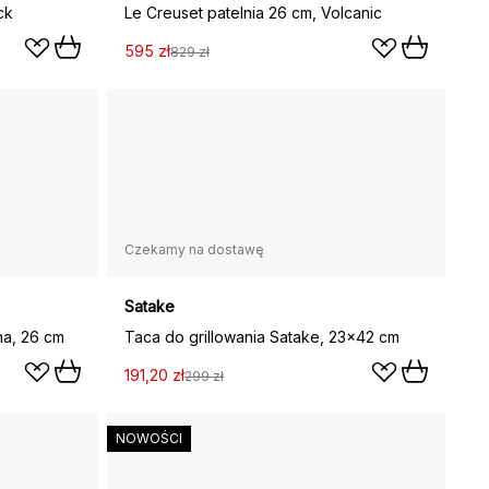
ck
Le Creuset patelnia 26 cm, Volcanic
595 zł
829 zł
Czekamy na dostawę
Satake
na, 26 cm
Taca do grillowania Satake, 23x42 cm
191,20 zł
299 zł
NOWOŚCI