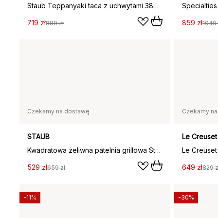
Staub Teppanyaki taca z uchwytami 38x25 cm, Czarny
719 zł
859 zł
889 zł
1040 
Czekamy na dostawę
Czekamy na
STAUB
Le Creuset
Kwadratowa żeliwna patelnia grillowa Staub Pure, czarny, 23 cm
Le Creuset
529 zł
649 zł
659 zł
829 z
-11%
-30%