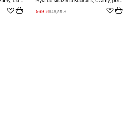
Płyta do smażenia Kockums, Czarny, okrągły, Ø57 cm
Płyta do smażenia Kockums, Czarny, półokrągły, 47 cm
569 zł
648,85 zł