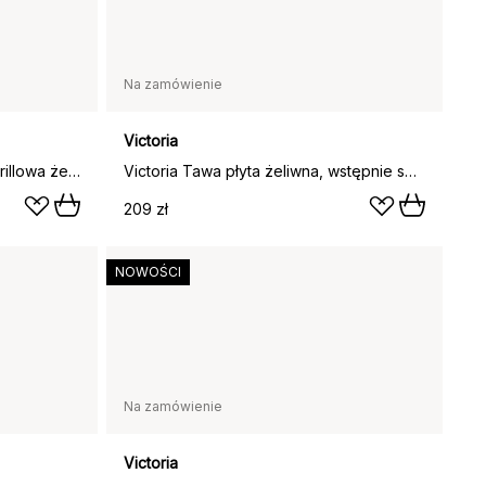
Na zamówienie
Victoria
Victoria kwadratowa patelnia grillowa żeliwna emaliowana, 44,1x28,4 cm
Victoria Tawa płyta żeliwna, wstępnie sezonowana, Ø30 cm
209 zł
NOWOŚCI
Na zamówienie
Victoria