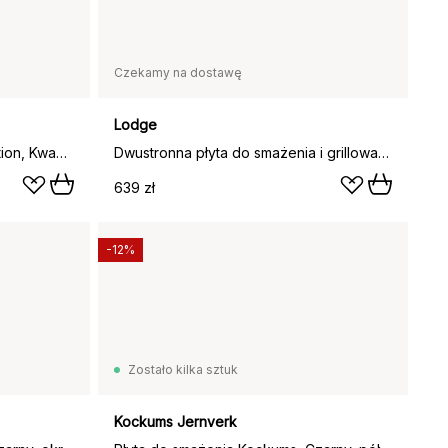
Czekamy na dostawę
Lodge
Patelnia grillowa Classic collection, Kwadratowy
Dwustronna płyta do smażenia i grillowania Chef collection, 50x25 cm
639 zł
-12%
Zostało kilka sztuk
Kockums Jernverk