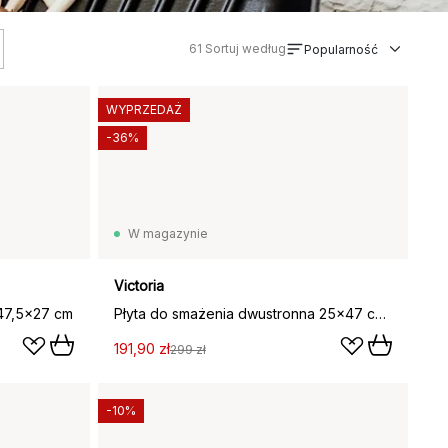
61
Sortuj według
Popularność
WYPRZEDAŻ
-36%
W magazynie
Victoria
 47,5x27 cm
Płyta do smażenia dwustronna 25x47 cm, Czarny
191,90 zł
299 zł
-10%