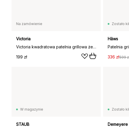
Na zamówienie
Zostało ki
Victoria
Hâws
Victoria kwadratowa patelnia grillowa żeliwna, pre-seasoned, 44,1x28,4 cm
199 zł
336 zł
599 z
W magazynie
Zostało ki
STAUB
Demeyere