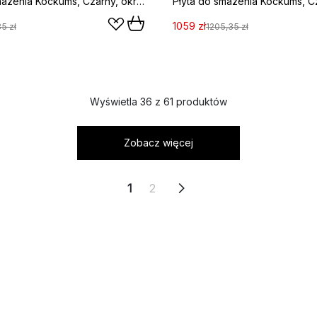
Płyta do smażenia Kockums, Czarny, okrągły, Ø35 cm
1059 zł
5 zł
1205,35 zł
Wyświetla 36 z 61 produktów
Zobacz więcej
1
2