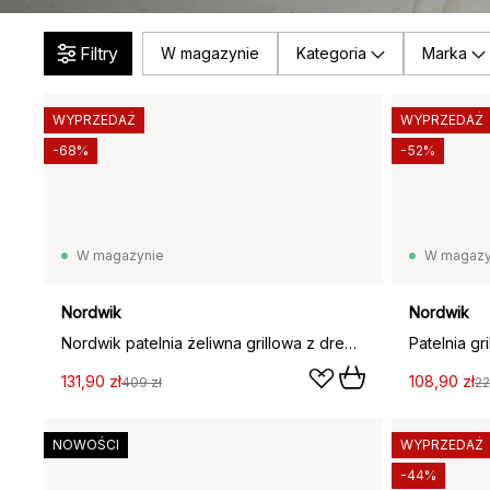
Filtry
W magazynie
Kategoria
Marka
WYPRZEDAŻ
WYPRZEDAŻ
-68%
-52%
W magazynie
W magazy
Nordwik
Nordwik
Nordwik patelnia żeliwna grillowa z drewnianą rączką, 28 cm
131,90 zł
108,90 zł
409 zł
22
NOWOŚCI
WYPRZEDAŻ
-44%