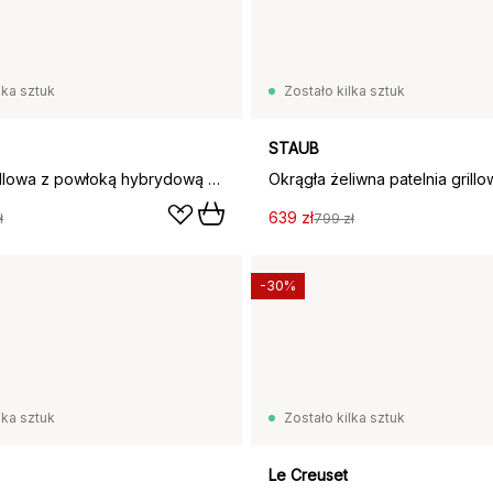
lka sztuk
Zostało kilka sztuk
STAUB
Patelnia grillowa z powłoką hybrydową Hâws Santo 28 cm, Srebrny
639 zł
ł
799 zł
-30%
lka sztuk
Zostało kilka sztuk
Le Creuset