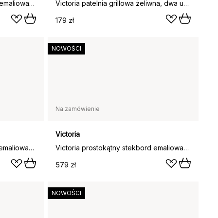
Victoria Tawa stekhäll żeliwna emaliowana, Ø38 cm
Victoria patelnia grillowa żeliwna, dwa uchwyty, emaliowana, Ø25 cm
179 zł
NOWOŚCI
Na zamówienie
Victoria
Victoria prostokątny stekbord emaliowany, 47,4x25,4 cm
Victoria prostokątny stekbord emaliowany, 50x35 cm
579 zł
NOWOŚCI