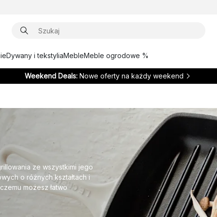
ie
Dywany i tekstylia
Meble
Meble ogrodowe %
Weekend Deals:
Nowe oferty na każdy weekend
rillowania ze wszystkimi jego
owych o różnych kształtach i
i czemu możesz łatwo