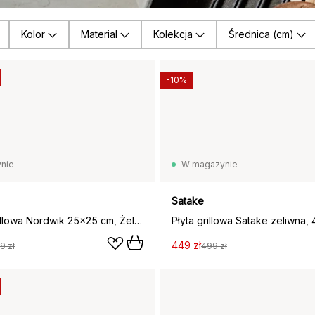
Kolor
Material
Kolekcja
Średnica (cm)
-10%
nie
W magazynie
Satake
Patelnia grillowa Nordwik 25x25 cm, Żeliwo-czarny
Płyta grillowa Satake żeliwna,
449 zł
9 zł
499 zł