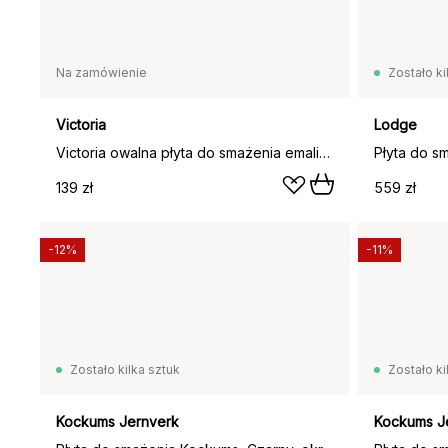
Na zamówienie
Zostało ki
Victoria
Lodge
Victoria owalna płyta do smażenia emaliowana, 34,3x16,4 cm
139 zł
559 zł
-12%
-11%
Zostało kilka sztuk
Zostało ki
Kockums Jernverk
Kockums J