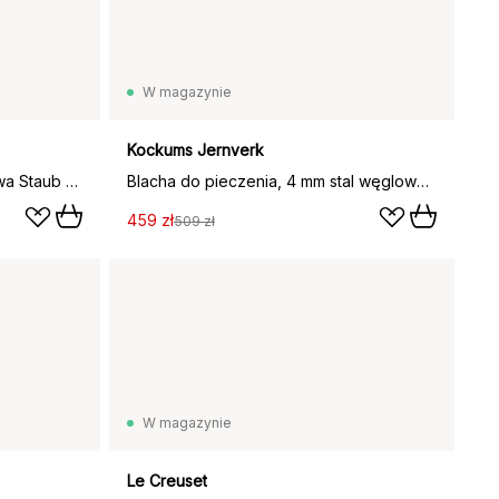
W magazynie
Kockums Jernverk
Okrągła żeliwna patelnia grillowa Staub Pure, czarny, Ø26 cm
Blacha do pieczenia, 4 mm stal węglowa, Powierzchnia do smażenia 45x22 cm
459 zł
509 zł
W magazynie
Le Creuset