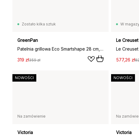
Zostało kilka sztuk
W magazy
GreenPan
Le Creuset
Patelnia grillowa Eco Smartshape 28 cm, Dark wood
Le Creuset
319 zł
577,26 zł
359 zł
82
NOWOŚCI
NOWOŚCI
Na zamówienie
Na zamówie
Victoria
Victoria