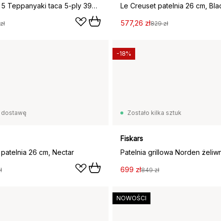
Specialties 5 Teppanyaki taca 5-ply 39x27 cm, Stal nierdzewna
Le Creuset patelnia 26 cm, Bla
577,26 zł
zł
829 zł
-18%
 dostawę
Zostało kilka sztuk
Fiskars
 patelnia 26 cm, Nectar
Patelnia grillowa Norden żeliw
699 zł
ł
849 zł
NOWOŚCI