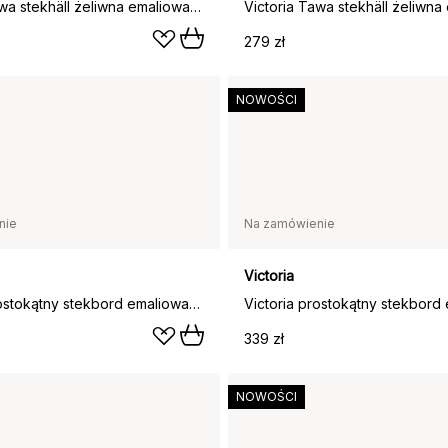
Victoria Tawa stekhäll żeliwna emaliowana, Ø30 cm
279 zł
NOWOŚCI
nie
Na zamówienie
Victoria
Victoria prostokątny stekbord emaliowany, 40,2x21,3 cm
339 zł
NOWOŚCI