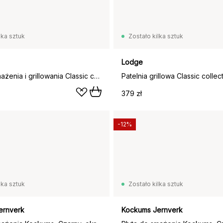
lka sztuk
Zostało kilka sztuk
Lodge
Płyta do smażenia i grillowania Classic collection, Żeliwo, dwustronne
379 zł
-12%
lka sztuk
Zostało kilka sztuk
ernverk
Kockums Jernverk