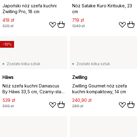
Japoński nóż szefa kuchni
Nóż Satake Kuro Kiritsuke, 23
Zwilling Pro, 18 cm
cm
419 zł
719 zł
529 zł
1249 zł
-10%
Zostało kilka sztuk
Zostało kilka sztuk
Hâws
Zwilling
Nóż szefa kuchni Damascus
Zwilling Gourmet nóż szefa
By Hâws 33,5 cm, Czarny-stal
kuchni kompaktowy, 14 cm
nierdzewna
539 zł
240,90 zł
599 zł
289 zł