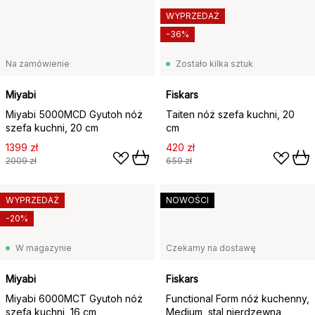
WYPRZEDAŻ
-36%
Na zamówienie
Zostało kilka sztuk
Miyabi
Fiskars
Miyabi 5000MCD Gyutoh nóż
Taiten nóż szefa kuchni, 20
szefa kuchni, 20 cm
cm
1399 zł
420 zł
2009 zł
659 zł
WYPRZEDAŻ
NOWOŚCI
-20%
W magazynie
Czekamy na dostawę
Miyabi
Fiskars
Miyabi 6000MCT Gyutoh nóż
Functional Form nóż kuchenny,
szefa kuchni, 16 cm
Medium, stal nierdzewna