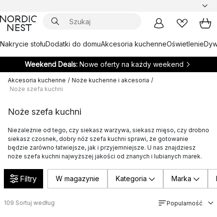
Nakrycie stołu
Dodatki do domu
Akcesoria kuchenne
Oświetlenie
Dywa
Weekend Deals:
Nowe oferty na każdy weekend
Akcesoria kuchenne
/
Noże kuchenne i akcesoria
/
Noże szefa kuchni
Noże szefa kuchni
Niezależnie od tego, czy siekasz warzywa, siekasz mięso, czy drobno
siekasz czosnek, dobry nóż szefa kuchni sprawi, że gotowanie
będzie zarówno łatwiejsze, jak i przyjemniejsze. U nas znajdziesz
noże szefa kuchni najwyższej jakości od znanych i lubianych marek.
Filtry
W magazynie
Kategoria
Marka
109
Sortuj według
Popularność