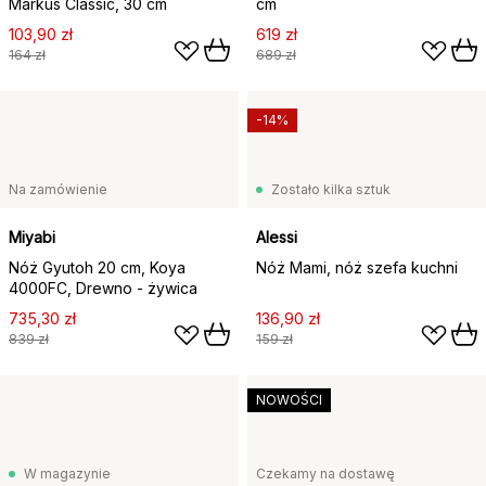
Markus Classic, 30 cm
cm
103,90 zł
619 zł
164 zł
689 zł
-14%
Na zamówienie
Zostało kilka sztuk
Miyabi
Alessi
Nóż Gyutoh 20 cm, Koya
Nóż Mami, nóż szefa kuchni
4000FC, Drewno - żywica
735,30 zł
136,90 zł
839 zł
159 zł
NOWOŚCI
W magazynie
Czekamy na dostawę