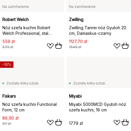
Na zamówienie
Na zamówienie
Robert Welch
Zwilling
Nóż szefa kuchni Robert
Zwilling Tanrei nóż Gyutoh 20
Welch Professional, stal
cm, Damaskus-czarny
nierdzewna, 15 cm
559 zł
1127,70 zł
579 zł
1549 zł
-10%
Zostało kilka sztuk
Zostało kilka sztuk
Fiskars
Miyabi
Nóż szefa kuchni Functional
Miyabi 5000MCD Gyutoh nóż
Form, 12 cm
szefa kuchni, 16 cm
86,90 zł
1779 zł
97 zł