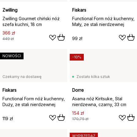
Zwilling
Fiskars
Zwilling Gourmet chiński nóż
Functional Form nóż kuchenny,
szefa kuchni, 18 cm
Mały, ze stali nierdzewnej
366 zł
99 zł
449 zł
NOWOŚCI
-10%
Czekamy na dostawę
Zostało kilka sztuk
Fiskars
Dorre
Functional Form nóż kuchenny,
Asama nóż Kiritsuke, Stal
Duży, ze stali nierdzewnej
nierdzewna, czarny, 33 cm
154 zł
119 zł
170,75 zł
WYPRZEDAŻ