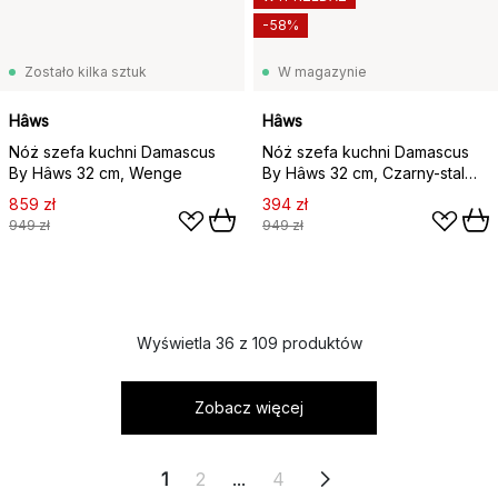
-58%
Zostało kilka sztuk
W magazynie
Hâws
Hâws
Nóż szefa kuchni Damascus
Nóż szefa kuchni Damascus
By Hâws 32 cm, Wenge
By Hâws 32 cm, Czarny-stal
nierdzewna
859 zł
394 zł
949 zł
949 zł
Wyświetla 36 z 109 produktów
Zobacz więcej
1
2
...
4