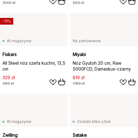
1049 zł
559 zł
-11%
W magazynie
Na zamówienie
Fiskars
Miyabi
All Steel nóż szefa kuchni, 13,5
Nóż Gyutoh 20 cm, Raw
cm
5000FCD, Damaskus-czarny
329 zł
819 zł
369 zł
1189 zł
W magazynie
Zostało kilka sztuk
Zwilling
Satake