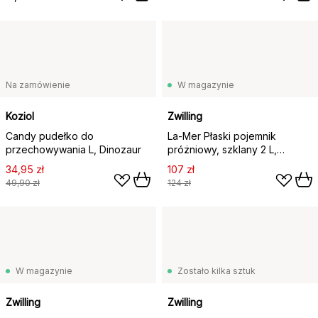
Na zamówienie
W magazynie
Koziol
Zwilling
Candy pudełko do
La-Mer Płaski pojemnik
przechowywania L, Dinozaur
próżniowy, szklany 2 L,
24,5x18,5x9 cm
34,95 zł
107 zł
49,90 zł
124 zł
W magazynie
Zostało kilka sztuk
Zwilling
Zwilling