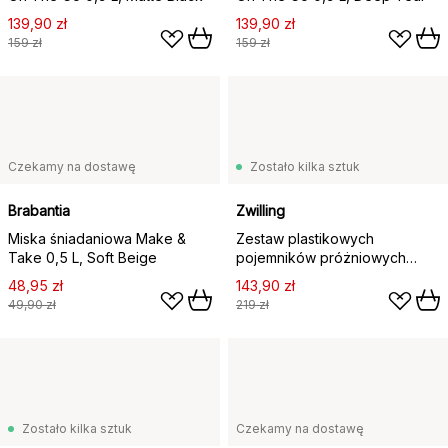
139,90 zł
139,90 zł
159 zł
159 zł
Czekamy na dostawę
Zostało kilka sztuk
Brabantia
Zwilling
Miska śniadaniowa Make &
Zestaw plastikowych
Take 0,5 L, Soft Beige
pojemników próżniowych
Zwilling, 3 szt.
48,95 zł
143,90 zł
49,90 zł
219 zł
Zostało kilka sztuk
Czekamy na dostawę