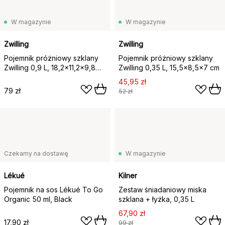
W magazynie
W magazynie
Zwilling
Zwilling
Pojemnik próżniowy szklany
Pojemnik próżniowy szklany
Zwilling 0,9 L, 18,2x11,2x9,8
Zwilling 0,35 L, 15,5x8,5x7 cm
cm
45,95 zł
79 zł
52 zł
Czekamy na dostawę
W magazynie
Lékué
Kilner
Pojemnik na sos Lékué To Go
Zestaw śniadaniowy miska
Organic 50 ml, Black
szklana + łyżka, 0,35 L
67,90 zł
17,90 zł
99 zł