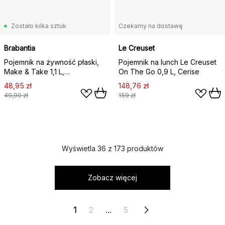
Zostało kilka sztuk
Czekamy na dostawę
Brabantia
Le Creuset
Pojemnik na żywność płaski,
Pojemnik na lunch Le Creuset
Make & Take 1,1 L,
On The Go 0,9 L, Cerise
Ciemnoszary
48,95 zł
148,76 zł
49,90 zł
159 zł
Wyświetla 36 z 173 produktów
Zobacz więcej
1
2
...
5