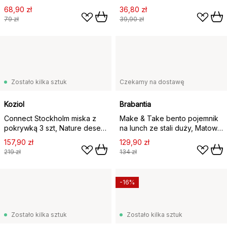
18,5x11,5x9,2 cm
zieleń
68,90 zł
36,80 zł
79 zł
39,90 zł
Zostało kilka sztuk
Czekamy na dostawę
Koziol
Brabantia
Connect Stockholm miska z
Make & Take bento pojemnik
pokrywką 3 szt, Nature desert
na lunch ze stali duży, Matowa
sand
stal nierdzewna
157,90 zł
129,90 zł
219 zł
134 zł
-16%
Zostało kilka sztuk
Zostało kilka sztuk