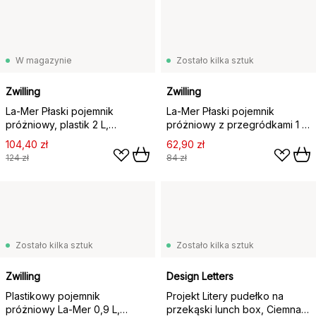
W magazynie
Zostało kilka sztuk
Zwilling
Zwilling
La-Mer Płaski pojemnik
La-Mer Płaski pojemnik
próżniowy, plastik 2 L,
próżniowy z przegródkami 1 L,
24,5x18,5x9 cm
21,5x14,5x7 cm
104,40 zł
62,90 zł
124 zł
84 zł
Zostało kilka sztuk
Zostało kilka sztuk
Zwilling
Design Letters
Plastikowy pojemnik
Projekt Litery pudełko na
próżniowy La-Mer 0,9 L,
przekąski lunch box, Ciemna