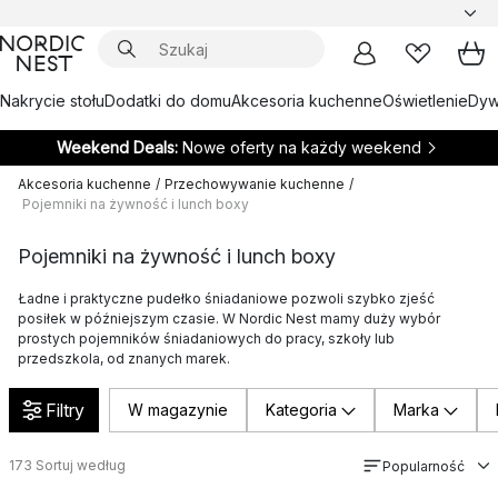
Nakrycie stołu
Dodatki do domu
Akcesoria kuchenne
Oświetlenie
Dywa
Weekend Deals:
Nowe oferty na każdy weekend
Akcesoria kuchenne
/
Przechowywanie kuchenne
/
Pojemniki na żywność i lunch boxy
Pojemniki na żywność i lunch boxy
Ładne i praktyczne pudełko śniadaniowe pozwoli szybko zjeść
posiłek w późniejszym czasie. W Nordic Nest mamy duży wybór
prostych pojemników śniadaniowych do pracy, szkoły lub
przedszkola, od znanych marek.
Filtry
W magazynie
Kategoria
Marka
173
Sortuj według
Popularność