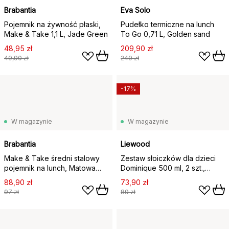
Brabantia
Eva Solo
Pojemnik na żywność płaski,
Pudełko termiczne na lunch
Make & Take 1,1 L, Jade Green
To Go 0,71 L, Golden sand
48,95 zł
209,90 zł
49,90 zł
249 zł
-17%
W magazynie
W magazynie
Brabantia
Liewood
Make & Take średni stalowy
Zestaw słoiczków dla dzieci
pojemnik na lunch, Matowa
Dominique 500 ml, 2 szt.,
stal nierdzewna
Peach-sea shell
88,90 zł
73,90 zł
97 zł
89 zł