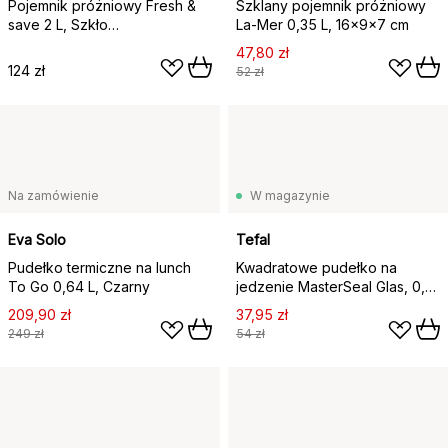
Pojemnik próżniowy Fresh &
Szklany pojemnik próżniowy
save 2 L, Szkło
La-Mer 0,35 L, 16x9x7 cm
borosilikonowe
47,80 zł
124 zł
52 zł
Na zamówienie
W magazynie
Eva Solo
Tefal
Pudełko termiczne na lunch
Kwadratowe pudełko na
To Go 0,64 L, Czarny
jedzenie MasterSeal Glas, 0,8
l
209,90 zł
37,95 zł
249 zł
54 zł