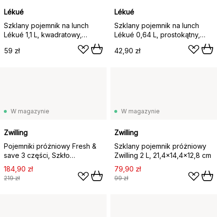
Lékué
Lékué
Szklany pojemnik na lunch
Szklany pojemnik na lunch
Lékué 1,1 L, kwadratowy,
Lékué 0,64 L, prostokątny,
Zielony
Zielony
59 zł
42,90 zł
W magazynie
W magazynie
Zwilling
Zwilling
Pojemniki próżniowy Fresh &
Szklany pojemnik próżniowy
save 3 części, Szkło
Zwilling 2 L, 21,4x14,4x12,8 cm
borosilikonowe
184,90 zł
79,90 zł
219 zł
99 zł