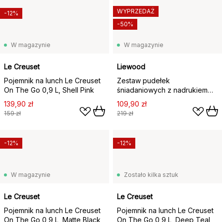
WYPRZEDAŻ
-12%
-50%
W magazynie
W magazynie
Le Creuset
Liewood
Pojemnik na lunch Le Creuset
Zestaw pudełek
On The Go 0,9 L, Shell Pink
śniadaniowych z nadrukiem
Chelsey, 2 części, Characters-
139,90 zł
109,90 zł
Sandy
159 zł
219 zł
-12%
-12%
W magazynie
Zostało kilka sztuk
Le Creuset
Le Creuset
Pojemnik na lunch Le Creuset
Pojemnik na lunch Le Creuset
On The Go 0,9 L, Matte Black
On The Go 0,9 L, Deep Teal