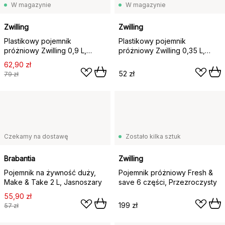
W magazynie
W magazynie
Zwilling
Zwilling
Plastikowy pojemnik
Plastikowy pojemnik
próżniowy Zwilling 0,9 L,
próżniowy Zwilling 0,35 L,
18,2x11,2x9,8 cm
15,5x8,5x7 cm
62,90 zł
52 zł
79 zł
Czekamy na dostawę
Zostało kilka sztuk
Brabantia
Zwilling
Pojemnik na żywność duży,
Pojemnik próżniowy Fresh &
Make & Take 2 L, Jasnoszary
save 6 części, Przezroczysty
55,90 zł
199 zł
57 zł