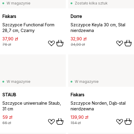
W magazynie
Zostało kilka sztuk
Fiskars
Dorre
Szczypce Functional Form
Szczypce Keyla 30 cm, Stal
28,7 cm, Czarny
nierdzewna
37,90 zł
32,90 zł
76 zł
34,90 zł
W magazynie
W magazynie
STAUB
Fiskars
Szczypce uniwersalne Staub,
Szczypce Norden, Dąb-stal
31 cm
nierdzewna
59 zł
139,90 zł
66 zł
154 zł