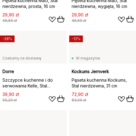
Pęseta kuchenna Maci, Stal
Pęseta kuchenna Maci, Stal
nierdzewna, prosta, 16 cm
nierdzewna, wygięta, 16 cm
29,90 zł
29,90 zł
46,65 zł
46,65 zł
-28%
-12%
Czekamy na dostawę
W magazynie
Dorre
Kockums Jernverk
Szczypce kuchenne i do
Pęseta kuchenna Kockums,
serwowania Kelle, Stal
Stal nierdzewna, 31 cm
nierdzewna, 25,5×9,5 cm
39,90 zł
72,90 zł
55,20 zł
83,05 zł