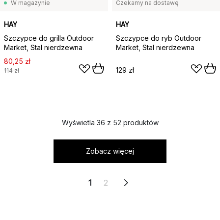
W magazynie
Czekamy na dostawę
HAY
HAY
Szczypce do grilla Outdoor
Szczypce do ryb Outdoor
Market, Stal nierdzewna
Market, Stal nierdzewna
80,25 zł
129 zł
114 zł
Wyświetla 36 z 52 produktów
Zobacz więcej
1
2