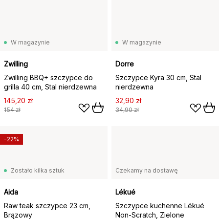
W magazynie
W magazynie
Zwilling
Dorre
Zwilling BBQ+ szczypce do
Szczypce Kyra 30 cm, Stal
grilla 40 cm, Stal nierdzewna
nierdzewna
145,20 zł
32,90 zł
154 zł
34,90 zł
-22%
Zostało kilka sztuk
Czekamy na dostawę
Aida
Lékué
Raw teak szczypce 23 cm,
Szczypce kuchenne Lékué
Brązowy
Non-Scratch, Zielone