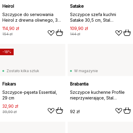
Heirol
Satake
Szczypce do serwowania
Szczypce szefa kuchni
Heirol z drewna oliwnego, 30
Satake 30,5 cm, Stal
cm
nierdzewna
114,90 zł
109,90 zł
154 zł
144 zł
-18%
Zostało kilka sztuk
W magazynie
Fiskars
Brabantia
Szczypce-pęseta Essential,
Szczypce kuchenne Profile
29 cm
nieprzywierające, Stal
nierdzewna
32,90 zł
92 zł
39,90 zł