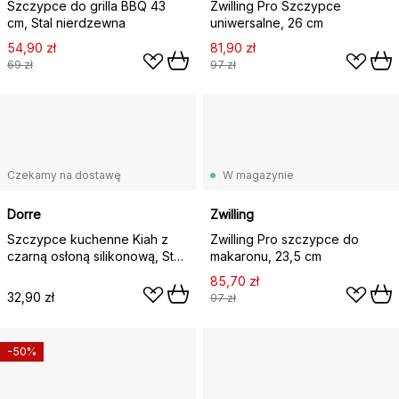
Szczypce do grilla BBQ 43
Zwilling Pro Szczypce
cm, Stal nierdzewna
uniwersalne, 26 cm
54,90 zł
81,90 zł
69 zł
97 zł
Czekamy na dostawę
W magazynie
Dorre
Zwilling
Szczypce kuchenne Kiah z
Zwilling Pro szczypce do
czarną osłoną silikonową, Stal
makaronu, 23,5 cm
nierdzewna
85,70 zł
32,90 zł
97 zł
-50%