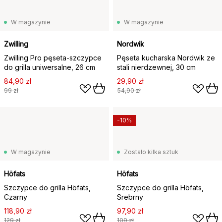
W magazynie
W magazynie
Zwilling
Nordwik
Zwilling Pro pęseta-szczypce
Pęseta kucharska Nordwik ze
do grilla uniwersalne, 26 cm
stali nierdzewnej, 30 cm
84,90 zł
29,90 zł
99 zł
54,90 zł
-10%
W magazynie
Zostało kilka sztuk
Höfats
Höfats
Szczypce do grilla Höfats,
Szczypce do grilla Höfats,
Czarny
Srebrny
118,90 zł
97,90 zł
129 zł
109 zł