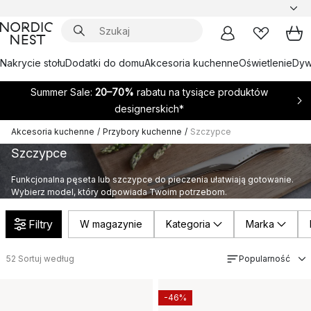
Nakrycie stołu
Dodatki do domu
Akcesoria kuchenne
Oświetlenie
Dywa
Summer Sale:
20–70%
rabatu na tysiące produktów
designerskich*
Akcesoria kuchenne
/
Przybory kuchenne
/
Szczypce
Szczypce
Funkcjonalna pęseta lub szczypce do pieczenia ułatwiają gotowanie.
Wybierz model, który odpowiada Twoim potrzebom.
Filtry
W magazynie
Kategoria
Marka
52
Sortuj według
Popularność
-46%