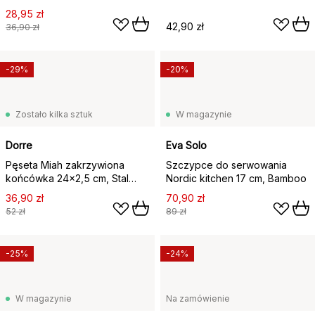
28,95 zł
42,90 zł
36,90 zł
-29%
-20%
Zostało kilka sztuk
W magazynie
Dorre
Eva Solo
Pęseta Miah zakrzywiona
Szczypce do serwowania
końcówka 24x2,5 cm, Stal
Nordic kitchen 17 cm, Bamboo
nierdzewna
36,90 zł
70,90 zł
52 zł
89 zł
-25%
-24%
W magazynie
Na zamówienie