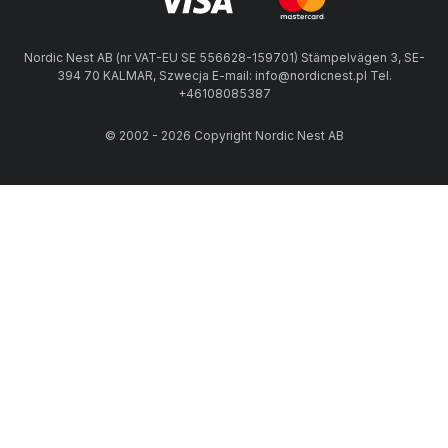
Nordic Nest AB (nr VAT-EU SE 556628-159701) Stämpelvägen 3, SE-
394 70 KALMAR, Szwecja E-mail: info@nordicnest.pl Tel.
+46108085387
© 2002 - 2026 Copyright Nordic Nest AB