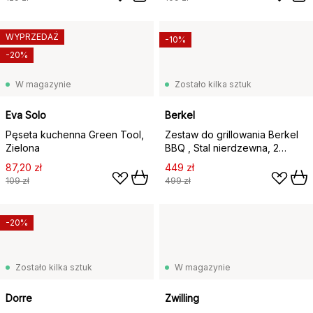
WYPRZEDAŻ
-10%
-20%
W magazynie
Zostało kilka sztuk
Eva Solo
Berkel
Pęseta kuchenna Green Tool,
Zestaw do grillowania Berkel
Zielona
BBQ , Stal nierdzewna, 2
części
87,20 zł
449 zł
109 zł
499 zł
-20%
Zostało kilka sztuk
W magazynie
Dorre
Zwilling