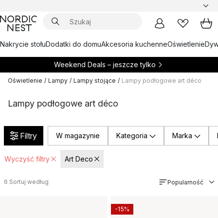
Nakrycie stołu
Dodatki do domu
Akcesoria kuchenne
Oświetlenie
Dywa
Weekend Deals – jeszcze tylko
Oświetlenie
/
Lampy
/
Lampy stojące
/
Lampy podłogowe art déco
Lampy podłogowe art déco
Filtry
W magazynie
Kategoria
Marka
Wyczyść filtry
Art Deco
6
Sortuj według
Popularność
-15%