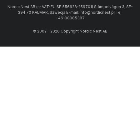
Nordic Nest AB (nr VAT-EU SE 556628-159701) Stämpelvägen 3, SE-
394 70 KALMAR, Szwecja E-mail: info@nordicnest.pl Tel.
+46108085387
© 2002 - 2026 Copyright Nordic Nest AB