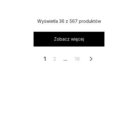
Wyświetla 36 z 567 produktów
Zobacz więcej
1
2
...
16