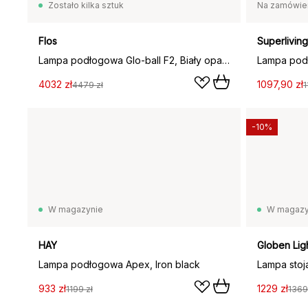
Zostało kilka sztuk
Na zamówie
Flos
Superliving
Lampa podłogowa Glo-ball F2, Biały opal szkło, matowa srebrna podstawka
Lampa pod
4032 zł
1097,90 zł
4479 zł
1
-10%
W magazynie
W magazy
HAY
Globen Lig
Lampa podłogowa Apex, Iron black
Lampa stoj
933 zł
1229 zł
1199 zł
1369