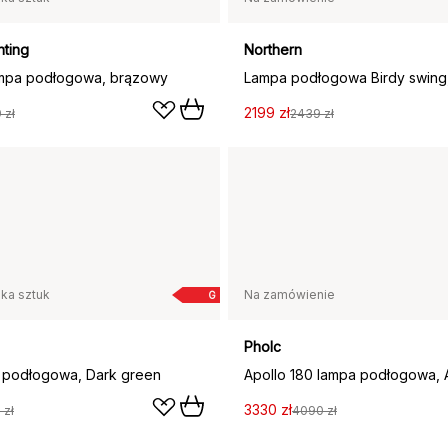
hting
Northern
ampa podłogowa, brązowy
2199 zł
 zł
2439 zł
lka sztuk
Na zamówienie
G
Pholc
 podłogowa, Dark green
Apollo 180 lampa podłogowa, 
3330 zł
 zł
4090 zł