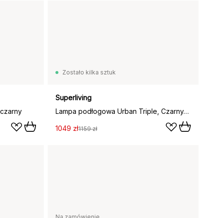
Zostało kilka sztuk
Superliving
czarny
Lampa podłogowa Urban Triple, Czarny-multi
1049 zł
1159 zł
Na zamówienie