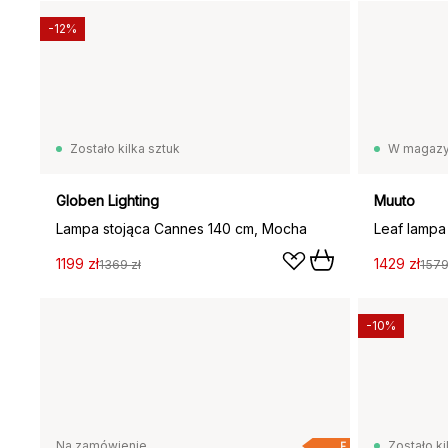
-12%
Zostało kilka sztuk
W magazy
Globen Lighting
Muuto
Lampa stojąca Cannes 140 cm, Mocha
Leaf lampa
1199 zł
1429 zł
1369 zł
1579
-10%
Na zamówienie
Zostało ki
F