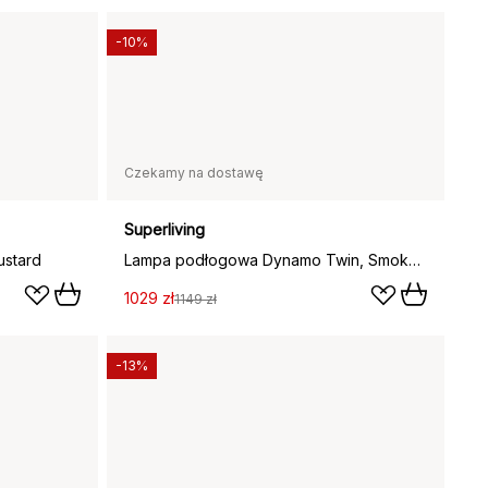
-10%
Czekamy na dostawę
Superliving
stard
Lampa podłogowa Dynamo Twin, Smoke Blue
1029 zł
1149 zł
-13%