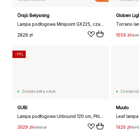
Örsjö Belysning
Globen Lig
Lampa podłogowa Minipoint GX225, czarny
Torrano l
2829 zł
1659 zł
1839
-11%
Zostało kilka sztuk
Zostało ki
GUBI
Muuto
Lampa podłogowa Unbound 120 cm, Płótno-szary marmur
Leaf lampa
3929 zł
1429 zł
4390 zł
1579