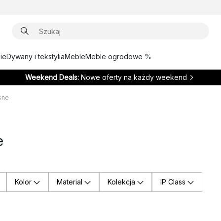
ie
Dywany i tekstylia
Meble
Meble ogrodowe %
Weekend Deals:
Nowe oferty na każdy weekend
sne
e
Kolor
Material
Kolekcja
IP Class