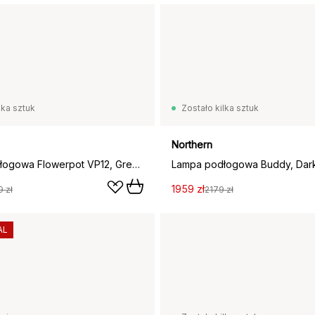
lka sztuk
Zostało kilka sztuk
Northern
Lampa podłogowa Flowerpot VP12, Grey beige
Lampa podłogowa Buddy, Dar
1959 zł
 zł
2179 zł
AL