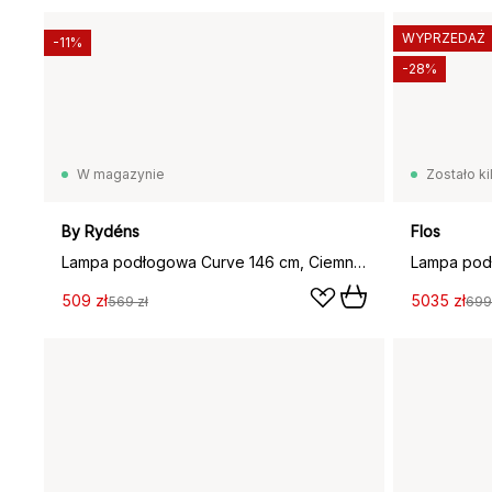
WYPRZEDAŻ
-11%
-28%
W magazynie
Zostało ki
By Rydéns
Flos
Lampa podłogowa Curve 146 cm, Ciemnoczerwony
Lampa podł
509 zł
5035 zł
569 zł
699