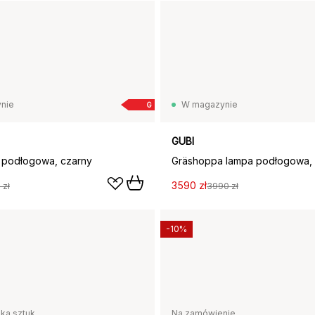
nie
W magazynie
G
GUBI
 podłogowa, czarny
Gräshoppa lampa podłogowa, 
3590 zł
 zł
3990 zł
-10%
lka sztuk
Na zamówienie