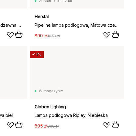
Zostało kilka sztuk
Herstal
Lampa podłogowa AJ, Stal nierdzewna polerowana
Pipeline lampa podłogowa, Matowa czerń, podwójny
809 zł
1059 zł
-14%
W magazynie
Globen Lighting
a biel
Lampa podłogowa Ripley, Niebieska
805 zł
939 zł