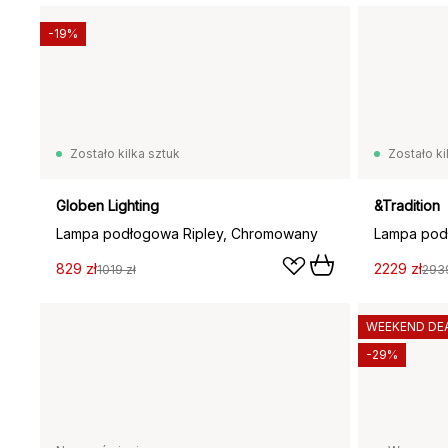
-19%
Zostało kilka sztuk
Zostało ki
Globen Lighting
&Tradition
Lampa podłogowa Ripley, Chromowany
829 zł
2229 zł
1019 zł
2939
WEEKEND DE
-29%