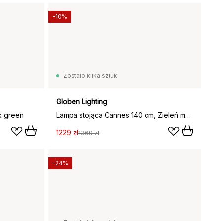
-10%
Zostało kilka sztuk
Globen Lighting
k green
Lampa stojąca Cannes 140 cm, Zieleń mchu
1229 zł
1369 zł
-24%