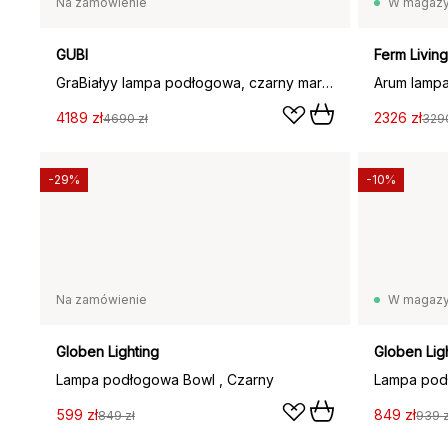
Na zamówienie
W magazy
GUBI
Ferm Living
GraBiałyy lampa podłogowa, czarny marmur/canvas
Arum lamp
4189 zł
2326 zł
4690 zł
3290
-29%
-10%
Na zamówienie
W magazy
Globen Lighting
Globen Lig
Lampa podłogowa Bowl , Czarny
Lampa pod
599 zł
849 zł
849 zł
939 z