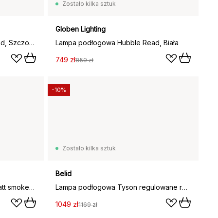
Zostało kilka sztuk
Globen Lighting
Lampa podłogowa Hubble Read, Szczotkowany mosiądz
Lampa podłogowa Hubble Read, Biała
749 zł
859 zł
-10%
Zostało kilka sztuk
Belid
Lampa podłogowa Dynamo, matt smoke blue (niebieski)
Lampa podłogowa Tyson regulowane ramię Ø19,8 cm, Czarna tekstura
1049 zł
1169 zł