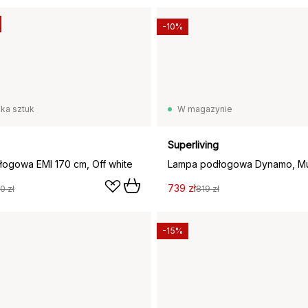
-10%
lka sztuk
W magazynie
Superliving
ogowa EMI 170 cm, Off white
Lampa podłogowa Dynamo, Mu
739 zł
0 zł
819 zł
-15%