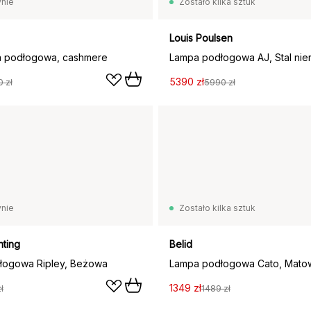
nie
Zostało kilka sztuk
Louis Poulsen
a podłogowa, cashmere
5390 zł
 zł
5990 zł
nie
Zostało kilka sztuk
hting
Belid
łogowa Ripley, Beżowa
Lampa podłogowa Cato, Matow
1349 zł
ł
1489 zł