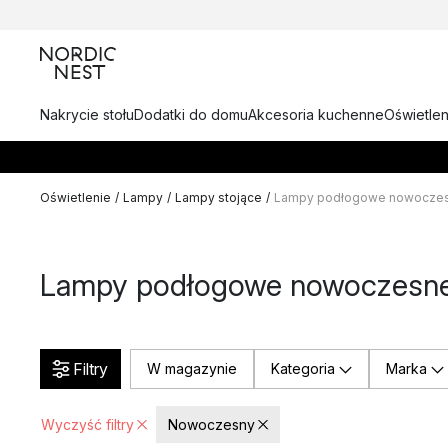
Nakrycie stołu
Dodatki do domu
Akcesoria kuchenne
Oświetlen
Oświetlenie
/
Lampy
/
Lampy stojące
/
Lampy podłogowe nowocze
Lampy podłogowe nowoczesn
Filtry
W magazynie
Kategoria
Marka
Wyczyść filtry
Nowoczesny