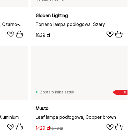
Globen Lighting
Lampa podłogowa Birdy swing, Czarno-czarny
Torrano lampa podłogowa, Szary
1839 zł
Zostało kilka sztuk
G
Muuto
Aluminium
Leaf lampa podłogowa, Copper brown
1429 zł
1579 zł