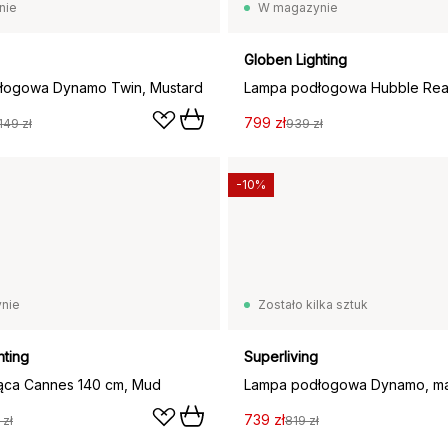
nie
W magazynie
Globen Lighting
łogowa Dynamo Twin, Mustard
799 zł
149 zł
939 zł
-10%
nie
Zostało kilka sztuk
hting
Superliving
ąca Cannes 140 cm, Mud
739 zł
 zł
819 zł