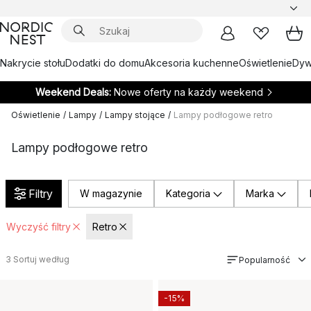
Nakrycie stołu
Dodatki do domu
Akcesoria kuchenne
Oświetlenie
Dywa
Weekend Deals:
Nowe oferty na każdy weekend
Oświetlenie
/
Lampy
/
Lampy stojące
/
Lampy podłogowe retro
Lampy podłogowe retro
Filtry
W magazynie
Kategoria
Marka
Wyczyść filtry
Retro
3
Sortuj według
Popularność
-15%