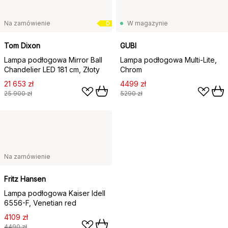
Na zamówienie
W magazynie
D
Tom Dixon
GUBI
Lampa podłogowa Mirror Ball
Lampa podłogowa Multi-Lite,
Chandelier LED 181 cm, Złoty
Chrom
21 653 zł
4499 zł
25 900 zł
5290 zł
Na zamówienie
Fritz Hansen
Lampa podłogowa Kaiser Idell
6556-F, Venetian red
4109 zł
4490 zł