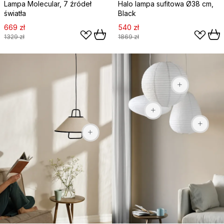
Lampa Molecular, 7 źródeł
Halo lampa sufitowa Ø38 cm,
światła
Black
669 zł
540 zł
1329 zł
1869 zł
65 zł
92,90 zł
439 zł