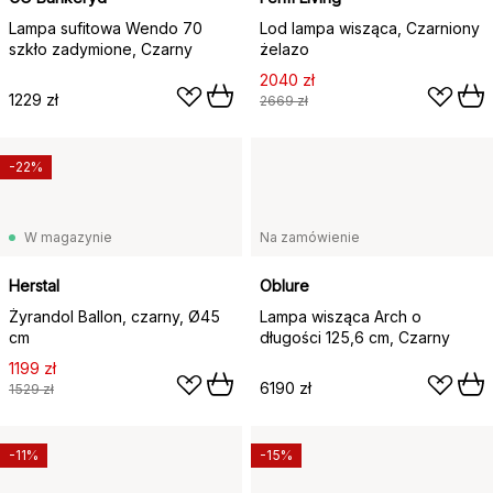
Lampa sufitowa Wendo 70
Lod lampa wisząca, Czarniony
szkło zadymione, Czarny
żelazo
2040 zł
1229 zł
2669 zł
-22%
W magazynie
Na zamówienie
Herstal
Oblure
Żyrandol Ballon, czarny, Ø45
Lampa wisząca Arch o
cm
długości 125,6 cm, Czarny
1199 zł
6190 zł
1529 zł
-11%
-15%