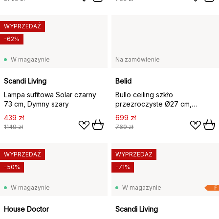
WYPRZEDAŻ
-62%
W magazynie
Na zamówienie
Scandi Living
Belid
Lampa sufitowa Solar czarny
Bullo ceiling szkło
73 cm, Dymny szary
przezroczyste Ø27 cm,
Matowa czerń
439 zł
699 zł
1149 zł
769 zł
WYPRZEDAŻ
WYPRZEDAŻ
-50%
-71%
W magazynie
W magazynie
F
House Doctor
Scandi Living