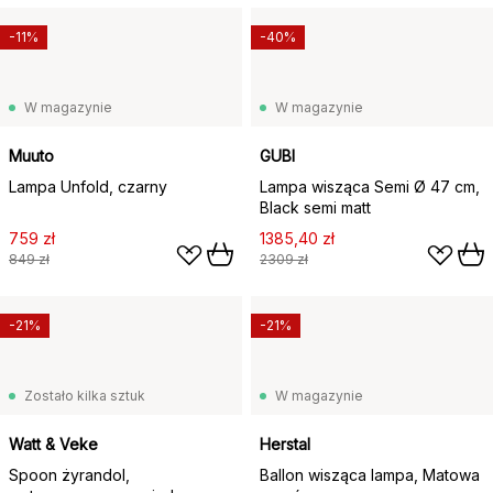
-11%
-40%
W magazynie
W magazynie
Muuto
GUBI
Lampa Unfold, czarny
Lampa wisząca Semi Ø 47 cm,
Black semi matt
759 zł
1385,40 zł
849 zł
2309 zł
-21%
-21%
Zostało kilka sztuk
W magazynie
Watt & Veke
Herstal
Spoon żyrandol,
Ballon wisząca lampa, Matowa