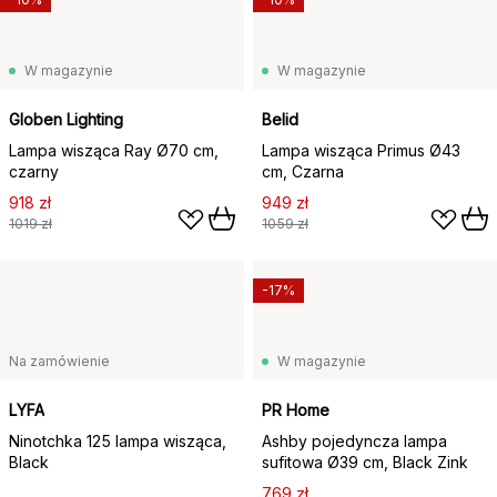
W magazynie
W magazynie
Globen Lighting
Belid
Lampa wisząca Ray Ø70 cm,
Lampa wisząca Primus Ø43
czarny
cm, Czarna
918 zł
949 zł
1019 zł
1059 zł
-17%
Na zamówienie
W magazynie
LYFA
PR Home
Ninotchka 125 lampa wisząca,
Ashby pojedyncza lampa
Black
sufitowa Ø39 cm, Black Zink
769 zł