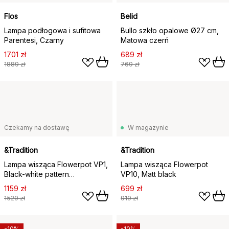
Flos
Belid
Lampa podłogowa i sufitowa
Bullo szkło opalowe Ø27 cm,
Parentesi, Czarny
Matowa czerń
1701 zł
689 zł
1889 zł
769 zł
Czekamy na dostawę
W magazynie
&Tradition
&Tradition
Lampa wisząca Flowerpot VP1,
Lampa wisząca Flowerpot
Black-white pattern
VP10, Matt black
(czarnobiała)
1159 zł
699 zł
1529 zł
919 zł
-10%
-10%