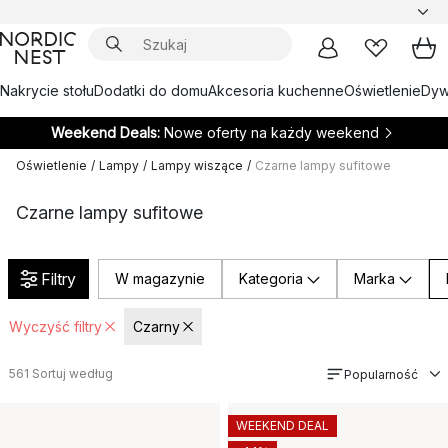
Nakrycie stołu
Dodatki do domu
Akcesoria kuchenne
Oświetlenie
Dywa
Weekend Deals:
Nowe oferty na każdy weekend
Oświetlenie
/
Lampy
/
Lampy wiszące
/
Czarne lampy sufitowe
Czarne lampy sufitowe
Filtry
W magazynie
Kategoria
Marka
Wyczyść filtry
Czarny
561
Sortuj według
Popularność
WEEKEND DEAL