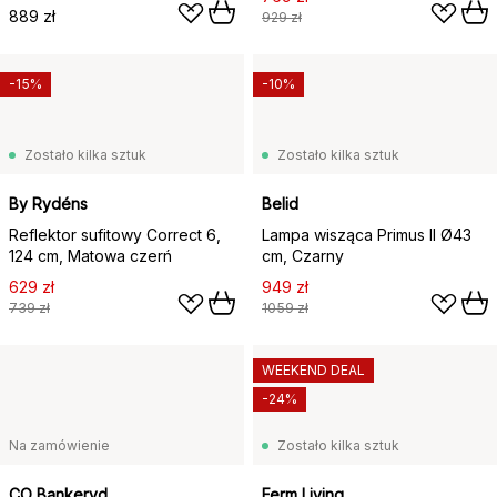
889 zł
929 zł
-15%
-10%
Zostało kilka sztuk
Zostało kilka sztuk
By Rydéns
Belid
Reflektor sufitowy Correct 6,
Lampa wisząca Primus II Ø43
124 cm, Matowa czerń
cm, Czarny
629 zł
949 zł
739 zł
1059 zł
WEEKEND DEAL
-24%
Na zamówienie
Zostało kilka sztuk
CO Bankeryd
Ferm Living