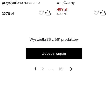
przydymione na czarno
cm, Czarny
489 zł
3279 zł
599 zł
Wyświetla 36 z 561 produktów
Zobacz więcej
1
2
...
16