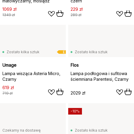
matowyczarny, mosiądz
czerń
1069 zł
229 zł
1349 zł
289 zł
Zostało kilka sztuk
Zostało kilka sztuk
E
Umage
Flos
Lampa wisząca Asteria Micro,
Lampa podłogowa i sufitowa
Czarny
ściemniana Parentesi, Czarny
619 zł
2029 zł
719 zł
-10%
Czekamy na dostawę
Zostało kilka sztuk