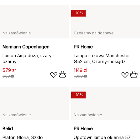
-18%
Na zamówienie
Czekamy na dostawę
Normann Copenhagen
PR Home
Lampa Amp duża, szary -
Lampa stołowa Manchester
czarny
Ø52 cm, Czarny-mosiądz
579 zł
1149 zł
639 zł
1399 zł
-18%
Na zamówienie
Na zamówienie
Belid
PR Home
Plafon Gloria, Szkło
Upptown lampa okienna 57