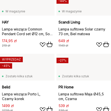
-44%
W magazynie
W magazynie
HAY
Scandi Living
Lampa wisząca Common
Lampa sufitowa Solar czarny
Pendant Cord set Ø12 cm, Soft
73 cm, Biel matowa
black
174,95 zł
649 zł
219 zł
1149 zł
WYPRZEDAŻ
-27%
-45%
Zostało kilka sztuk
Zostało kilka sztuk
Belid
PR Home
Lampa wisząca Porto L,
Lampa sufitowa Maja Ø45,5
Czarny korek
cm, Czarna
1499 zł
539 zł
2729 zł
739 zł