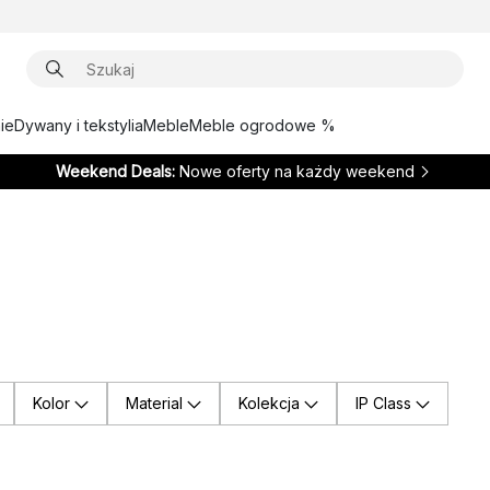
ie
Dywany i tekstylia
Meble
Meble ogrodowe %
Weekend Deals:
Nowe oferty na każdy weekend
Kolor
Material
Kolekcja
IP Class