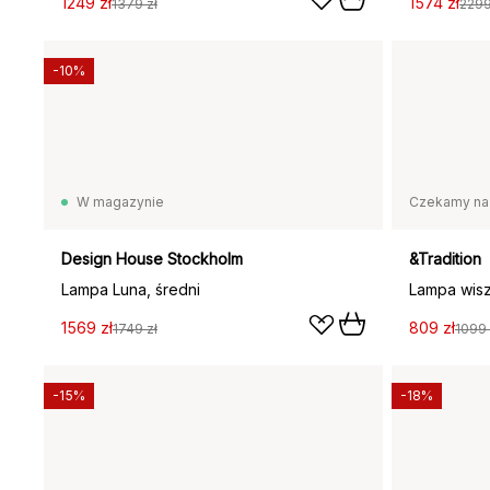
1249 zł
1574 zł
1379 zł
2299
-10%
W magazynie
Czekamy na
Design House Stockholm
&Tradition
Lampa Luna, średni
1569 zł
809 zł
1749 zł
1099 
-15%
-18%