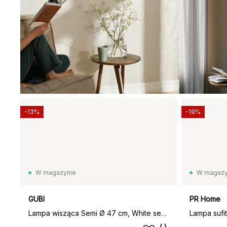
-13%
-19%
W magazynie
W magazy
GUBI
PR Home
Lampa wisząca Semi Ø 47 cm, White semi matt
Lampa sufi