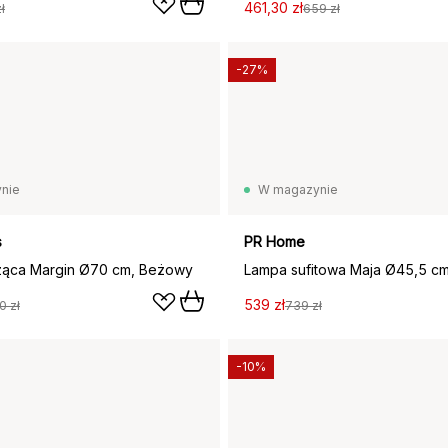
461,30 zł
ł
659 zł
-27%
nie
W magazynie
s
PR Home
ząca Margin Ø70 cm, Beżowy
Lampa sufitowa Maja Ø45,5 cm
539 zł
0 zł
739 zł
-10%