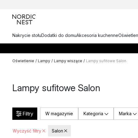
Nakrycie stołu
Dodatki do domu
Akcesoria kuchenne
Oświetlen
Oświetlenie
/
Lampy
/
Lampy wiszące
/
Lampy sufitowe Salon
Lampy sufitowe Salon
Filtry
W magazynie
Kategoria
Marka
Wyczyść filtry
Salon