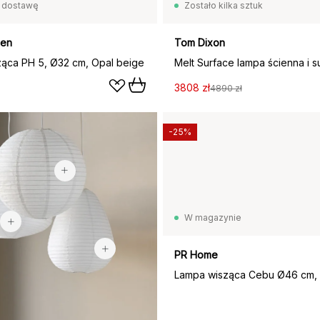
 dostawę
Zostało kilka sztuk
sen
Tom Dixon
ąca PH 5, Ø32 cm, Opal beige
3808 zł
4890 zł
-25%
65 zł
92,90 zł
W magazynie
28,95 zł
PR Home
Lampa wisząca Cebu Ø46 cm, 