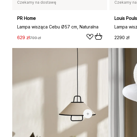
Czekamy na dostawę
Czekamy na
PR Home
Louis Poul
Lampa wisząca Cebu Ø57 cm, Naturalna
Lampa wisz
629 zł
2290 zł
799 zł
439 zł