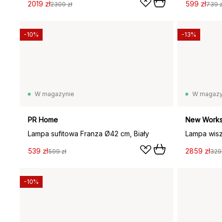
2019 zł
599 zł
2309 zł
739 z
-10%
-13%
W magazynie
W magazy
PR Home
New Work
Lampa sufitowa Franza Ø42 cm, Biały
Lampa wis
539 zł
2859 zł
599 zł
329
-10%