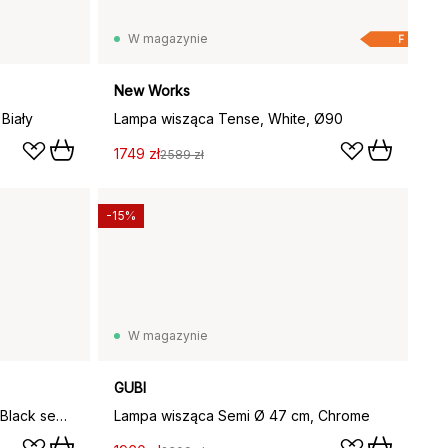
W magazynie
F
New Works
Biały
Lampa wisząca Tense, White, Ø90
1749 zł
2589 zł
-15%
W magazynie
GUBI
Lampa wisząca Semi Ø 47 cm, Black semi matt
Lampa wisząca Semi Ø 47 cm, Chrome