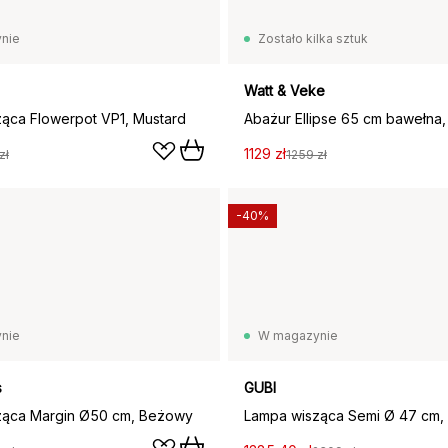
nie
Zostało kilka sztuk
Watt & Veke
ąca Flowerpot VP1, Mustard
Abażur Ellipse 65 cm bawełna, 
1129 zł
zł
1259 zł
-40%
nie
W magazynie
s
GUBI
ząca Margin Ø50 cm, Beżowy