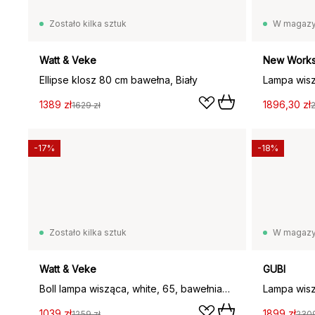
Zostało kilka sztuk
W magazy
Watt & Veke
New Work
Ellipse klosz 80 cm bawełna, Biały
Lampa wisz
1389 zł
1896,30 zł
1629 zł
-17%
-18%
Zostało kilka sztuk
W magazy
Watt & Veke
GUBI
Boll lampa wisząca, white, 65, bawełniany dżersej
1039 zł
1899 zł
1259 zł
2309