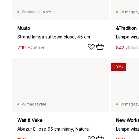
Zostało kilka sztuk
W magazy
Muuto
&Tradition
Strand lampa sufitowa close, 45 cm
Lampa wisz
2119 zł
842 zł
2359 zł
1099 
-32%
W magazynie
W magazy
Watt & Veke
New Work
Abażur Ellipse 65 cm lniany, Natural
Lampa wis