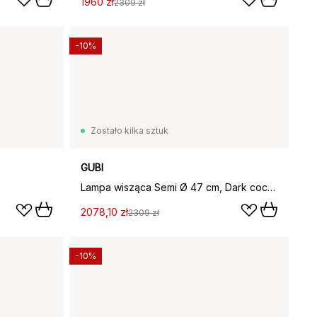
1960 zł
2309 zł
-10%
Zostało kilka sztuk
GUBI
Lampa wisząca Semi Ø 47 cm, Dark cocoa glossy
2078,10 zł
2309 zł
-10%