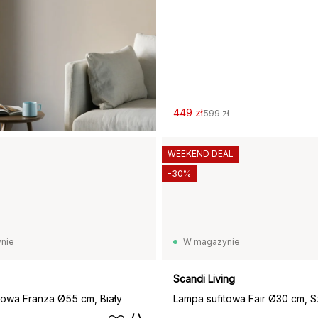
449 zł
599 zł
WEEKEND DEAL
-30%
nie
W magazynie
Scandi Living
towa Franza Ø55 cm, Biały