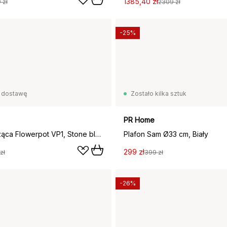
1385,40 zł
 zł
2309 zł
-25%
 dostawę
Zostało kilka sztuk
PR Home
Lampa wisząca Flowerpot VP1, Stone blue (szaroniebieska)
Plafon Sam Ø33 cm, Biały
299 zł
zł
399 zł
-26%