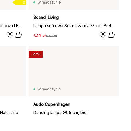
W magazynie
D
Scandi Living
Melt Surface lampa ścienna i sufitowa LED, Miedziany
Lampa sufitowa Solar czarny 73 cm, Biel matowa
649 zł
1149 zł
-27%
W magazynie
Audo Copenhagen
Naturalna
Dancing lampa Ø95 cm, biel