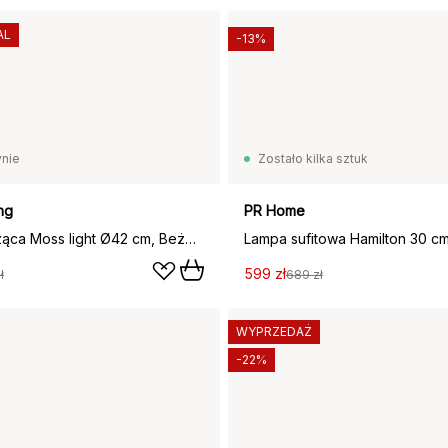
AL
-13%
nie
Zostało kilka sztuk
ng
PR Home
Lampa wisząca Moss light Ø42 cm, Beżowa
599 zł
ł
689 zł
WYPRZEDAŻ
-22%