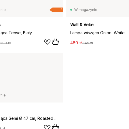
nie
W magazynie
F
s
Watt & Veke
ąca Tense, Biały
Lampa wisząca Onion, White
480 zł
2299 zł
649 zł
nie
Lampa wisząca Semi Ø 47 cm, Roasted pumpkin glossy
 zł