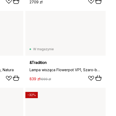
2709 zł
W magazynie
&Tradition
, Natura
Lampa wisząca Flowerpot VP1, Szaro-beżowa
839 zł
1099 zł
-32%