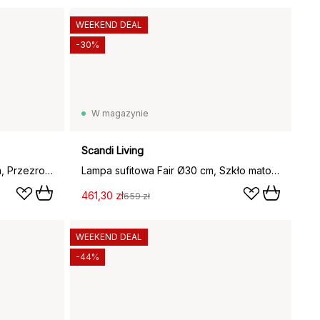
WEEKEND DEAL
-30%
W magazynie
Scandi Living
Lampa sufitowa Hamilton 30 cm, Przezroczysto-czarna
Lampa sufitowa Fair Ø30 cm, Szkło matowe - ciemny bejcowany jesion
461,30 zł
659 zł
WEEKEND DEAL
-44%