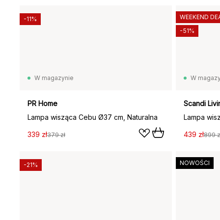
WEEKEND DE
-11%
-51%
W magazynie
W magazy
PR Home
Scandi Livi
Lampa wisząca Cebu Ø37 cm, Naturalna
339 zł
439 zł
379 zł
899 z
NOWOŚCI
-21%