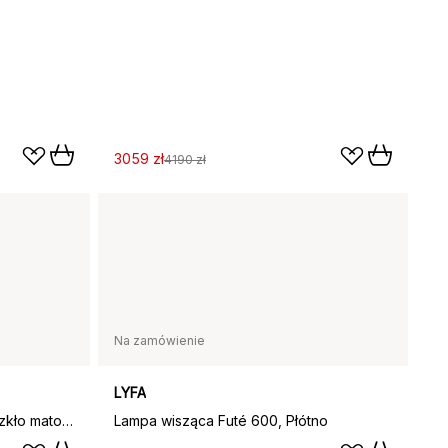
3059 zł
4190 zł
Na zamówienie
LYFA
Lampa sufitowa Fair Ø30 cm, Szkło matowe - jesion
Lampa wisząca Futé 600, Płótno