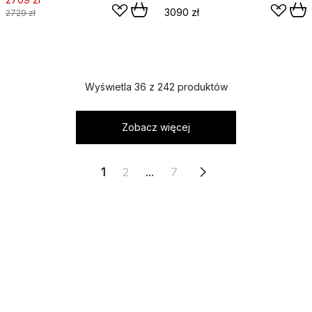
3090 zł
2729 zł
Wyświetla 36 z 242 produktów
Zobacz więcej
1
2
...
7