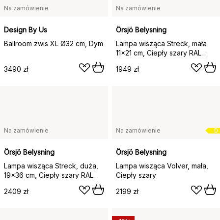
Na zamówienie
Na zamówienie
Design By Us
Örsjö Belysning
Ballroom zwis XL Ø32 cm, Dym
Lampa wisząca Streck, mała
11x21 cm, Ciepły szary RAL
7032
3490 zł
1949 zł
Na zamówienie
Na zamówienie
D
Örsjö Belysning
Örsjö Belysning
Lampa wisząca Streck, duża,
Lampa wisząca Volver, mała,
19×36 cm, Ciepły szary RAL
Ciepły szary
7032
2409 zł
2199 zł