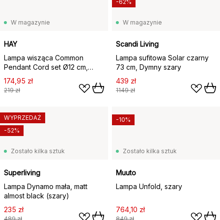
-62%
W magazynie
W magazynie
HAY
Scandi Living
Lampa wisząca Common
Lampa sufitowa Solar czarny
Pendant Cord set Ø12 cm,
73 cm, Dymny szary
Beton grey
174,95 zł
439 zł
219 zł
1149 zł
WYPRZEDAŻ
-10%
-52%
Zostało kilka sztuk
Zostało kilka sztuk
Superliving
Muuto
Lampa Dynamo mała, matt
Lampa Unfold, szary
almost black (szary)
235 zł
764,10 zł
489 zł
849 zł