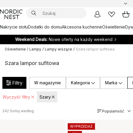
Nakrycie stołu
Dodatki do domu
Akcesoria kuchenne
Oświetlenie
Dywa
Weekend Deals:
Nowe oferty na każdy weekend
Oświetlenie
/
Lampy
/
Lampy wiszące
/
Szara lampor sufitowa
Szara lampor sufitowa
Filtry
W magazynie
Kategoria
Marka
Wyczyść filtry
Szary
242
Sortuj według
Popularność
WYPRZEDAŻ