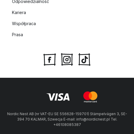
Odpowiedzialność
Kariera
Współpraca
Prasa
Nordic Nest AB (nr VAT-EU SE 556628-159701) Stämpelvägen 3, SE-
394 70 KALMAR, Szwecja E-mail: info@nordicnest.pl Tel.
+46108085387