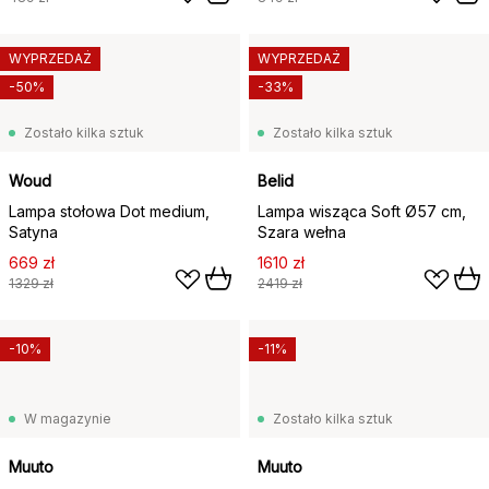
WYPRZEDAŻ
WYPRZEDAŻ
-50%
-33%
Zostało kilka sztuk
Zostało kilka sztuk
Woud
Belid
Lampa stołowa Dot medium,
Lampa wisząca Soft Ø57 cm,
Satyna
Szara wełna
669 zł
1610 zł
1329 zł
2419 zł
-10%
-11%
W magazynie
Zostało kilka sztuk
Muuto
Muuto