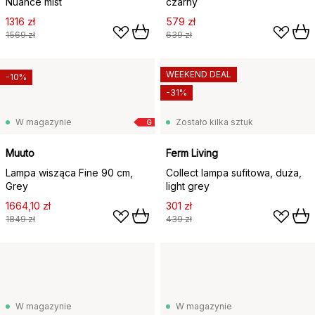
Nuance mist
czarny
1316 zł
579 zł
1569 zł
639 zł
WEEKEND DEAL
-10%
-31%
W magazynie
Zostało kilka sztuk
G
Muuto
Ferm Living
Lampa wisząca Fine 90 cm,
Collect lampa sufitowa, duża,
Grey
light grey
1664,10 zł
301 zł
1849 zł
439 zł
W magazynie
W magazynie