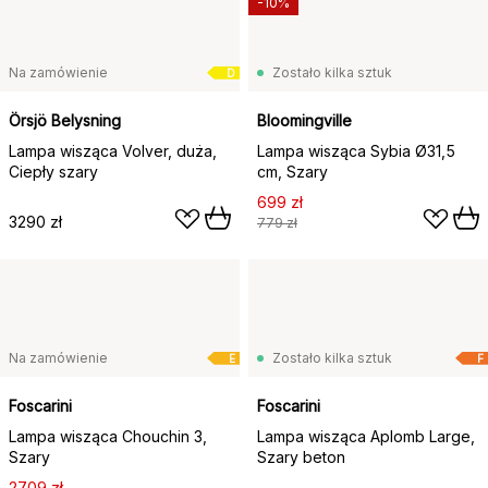
-10%
Na zamówienie
Zostało kilka sztuk
D
Örsjö Belysning
Bloomingville
Lampa wisząca Volver, duża,
Lampa wisząca Sybia Ø31,5
Ciepły szary
cm, Szary
699 zł
3290 zł
779 zł
Na zamówienie
Zostało kilka sztuk
E
F
Foscarini
Foscarini
Lampa wisząca Chouchin 3,
Lampa wisząca Aplomb Large,
Szary
Szary beton
2709 zł