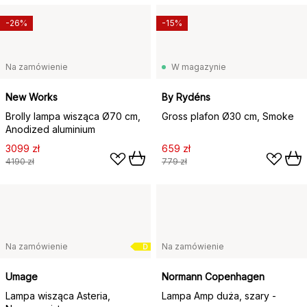
-26%
-15%
Na zamówienie
W magazynie
New Works
By Rydéns
Brolly lampa wisząca Ø70 cm,
Gross plafon Ø30 cm, Smoke
Anodized aluminium
3099 zł
659 zł
4190 zł
779 zł
Na zamówienie
Na zamówienie
D
Umage
Normann Copenhagen
Lampa wisząca Asteria,
Lampa Amp duża, szary -