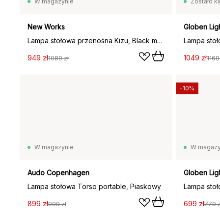
W magazynie
Zostało ki
New Works
Globen Lig
Lampa stołowa przenośna Kizu, Black marble
Lampa stoł
949 zł
1049 zł
1089 zł
1169
-10%
W magazynie
W magazy
Audo Copenhagen
Globen Lig
Lampa stołowa Torso portable, Piaskowy
899 zł
699 zł
999 zł
779 z