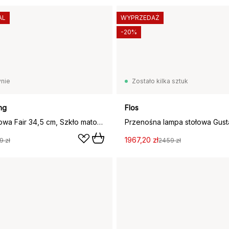
AL
WYPRZEDAŻ
-20%
nie
Zostało kilka sztuk
ng
Flos
Lampa stołowa Fair 34,5 cm, Szkło matowe - jesion
1967,20 zł
9 zł
2459 zł