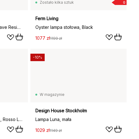
Zostało kilka sztuk
G
Ferm Living
Przenośna lampa stołowa Gustave Residential, Lacquered green
Oyster lampa stołowa, Black
1077 zł
1199 zł
-10%
W magazynie
Design House Stockholm
Lampa stołowa przenośna Kizu, Rosso Levanto
Lampa Luna, mała
1029 zł
1149 zł