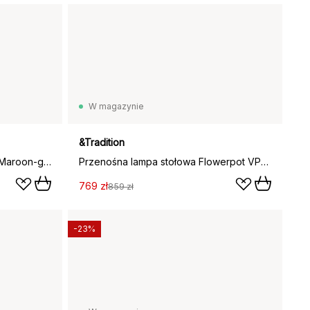
W magazynie
&Tradition
Lampa stołowa Setago JH27 , Maroon-grape (czerwona)
Przenośna lampa stołowa Flowerpot VP9, Szaro-beżowa
769 zł
859 zł
-23%