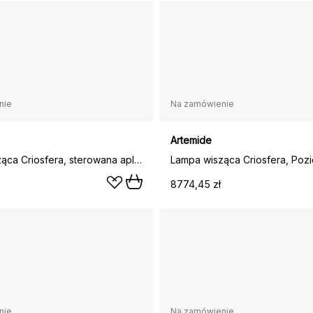
nie
Na zamówienie
Artemide
Lampa wisząca Criosfera, sterowana aplikacją, Pionowy
Lampa wisząca Criosfera, Poz
8774,45 zł
nie
Na zamówienie