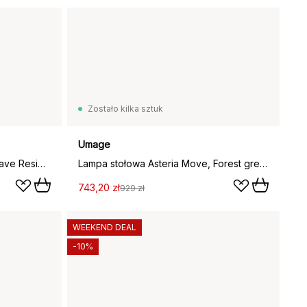
Zostało kilka sztuk
Umage
Przenośna lampa stołowa Gustave Residential, Raw aluminium
Lampa stołowa Asteria Move, Forest green
743,20 zł
929 zł
WEEKEND DEAL
-10%