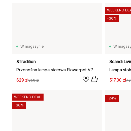
WEEKEND DE
-30%
W magazynie
W magazy
&Tradition
Scandi Livi
Przenośna lampa stołowa Flowerpot VP9, Dark plum
629 zł
517,30 zł
859 zł
73
WEEKEND DEAL
-24%
-36%