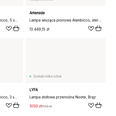
Artemide
Lampa wisząca pozioma Alambicco, 5 szklanych kloszy
Lampa wisząca pionowa Alambicco, sterowana aplikacją, 5 szklanych kloszy
13 449,15 zł
Zostało kilka sztuk
LYFA
Lampa wisząca pionowa Alambicco, 3 szklane klosze
Lampa stołowa przenośna Noote, Brąz
1059 zł
1179 zł