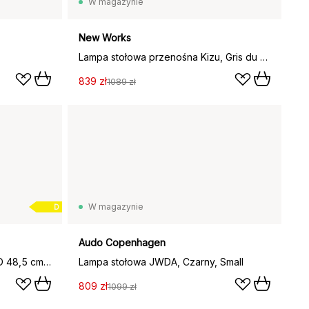
W magazynie
New Works
Lampa stołowa przenośna Kizu, Gris du marais
839 zł
1089 zł
W magazynie
D
Audo Copenhagen
Taccia Small lampa stołowa LED 48,5 cm, Czarny, szklana kopuła
Lampa stołowa JWDA, Czarny, Small
809 zł
1099 zł