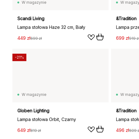
W magazynie
W magazy
Scandi Living
&Tradition
Lampa stołowa Haze 32 cm, Biały
449 zł
699 zł
699 zł
919 z
-21%
W magazynie
W magazy
Globen Lighting
&Tradition
Lampa stołowa Orbit, Czarny
649 zł
496 zł
819 zł
609 z