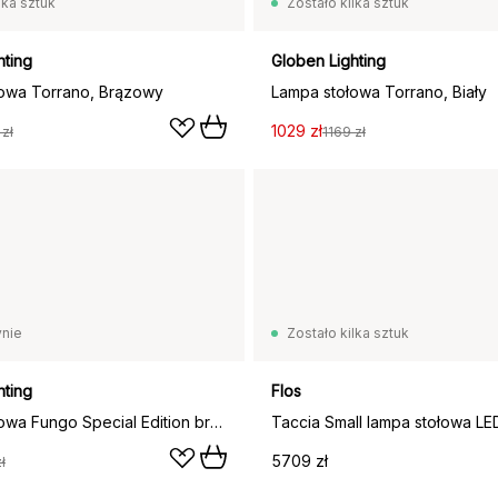
lka sztuk
Zostało kilka sztuk
hting
Globen Lighting
owa Torrano, Brązowy
Lampa stołowa Torrano, Biały
1029 zł
 zł
1169 zł
nie
Zostało kilka sztuk
hting
Flos
Lampa stołowa Fungo Special Edition brązowa, 30 cm
5709 zł
ł