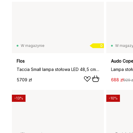
W magazynie
W magazy
D
Flos
Audo Cop
Taccia Small lampa stołowa LED 48,5 cm, Brązowy, szklana kopuła
Lampa stoł
5709 zł
688 zł
929 z
-13%
-10%