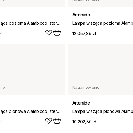
Artemide
Lampa wisząca pozioma Alambicco, sterowana aplikacją, 5 szklanych kloszy
ł
12 057,89 zł
nie
Na zamówienie
Artemide
Lampa wisząca pionowa Alambicco, sterowana aplikacją, 3 szklane klosze
ł
10 202,80 zł