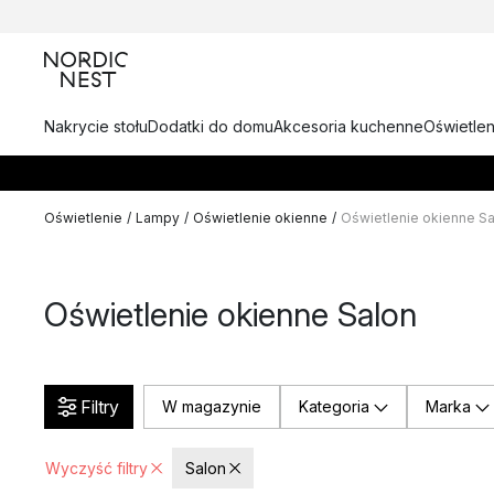
Nakrycie stołu
Dodatki do domu
Akcesoria kuchenne
Oświetlen
Oświetlenie
/
Lampy
/
Oświetlenie okienne
/
Oświetlenie okienne S
Oświetlenie okienne Salon
Filtry
W magazynie
Kategoria
Marka
Wyczyść filtry
Salon