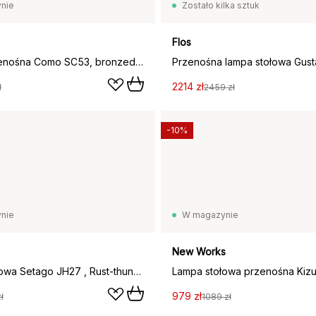
nie
Zostało kilka sztuk
Flos
Lampa przenośna Como SC53, bronzed brass
2214 zł
ł
2459 zł
-10%
nie
W magazynie
New Works
Lampa stołowa Setago JH27 , Rust-thunder (ciemna pomarańcz)
979 zł
ł
1089 zł