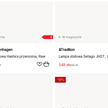
nie
W magazynie
G
enhagen
&Tradition
owa Hashira przenośna, Raw
549 zł
ł
609 zł
-12%