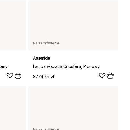
Na zamówienie
Artemide
iomy
Lampa wisząca Criosfera, Pionowy
8774,45 zł
Na zamówienie