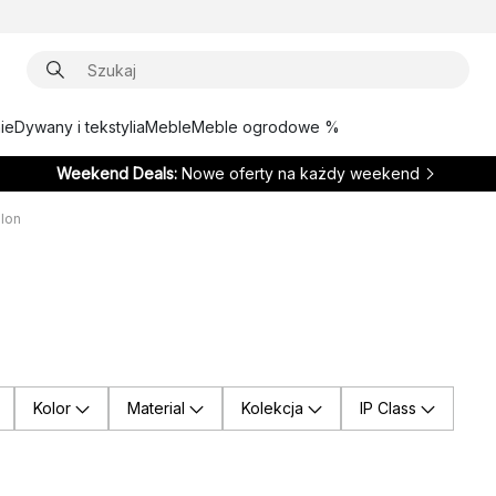
ie
Dywany i tekstylia
Meble
Meble ogrodowe %
Weekend Deals:
Nowe oferty na każdy weekend
alon
Kolor
Material
Kolekcja
IP Class