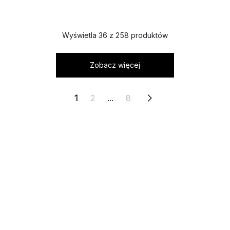
Wyświetla 36 z 258 produktów
Zobacz więcej
1
2
...
8