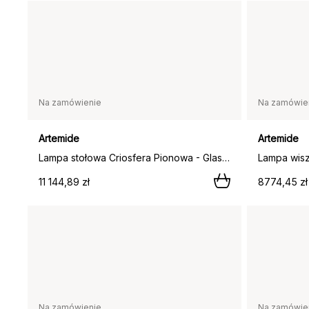
Na zamówienie
Na zamówie
Artemide
Artemide
Lampa stołowa Criosfera Pionowa - Glass-silver,
11 144,89 zł
8774,45 zł
Na zamówienie
Na zamówie