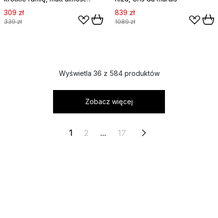
black (szary)
309 zł
839 zł
339 zł
1089 zł
Wyświetla 36 z 584 produktów
Zobacz więcej
1
2
...
17