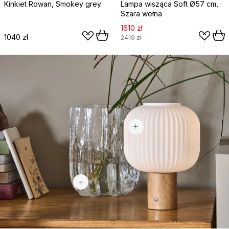
Kinkiet Rowan, Smokey grey
Lampa wisząca Soft Ø57 cm,
Szara wełna
1610 zł
1040 zł
2419 zł
405,30 zł
1510 zł