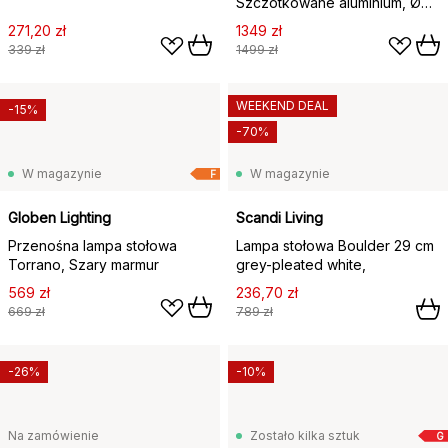
Szczotkowane aluminium, Ø40
cm
271,20 zł
1349 zł
339 zł
1499 zł
WEEKEND DEAL
-15%
-70%
W magazynie
W magazynie
F
Globen Lighting
Scandi Living
Przenośna lampa stołowa
Lampa stołowa Boulder 29 cm
Torrano, Szary marmur
grey-pleated white,
569 zł
236,70 zł
669 zł
789 zł
-26%
-10%
Na zamówienie
Zostało kilka sztuk
G