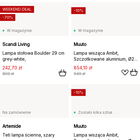
WEEKEND DEAL
-10%
-70%
W magazynie
W magazynie
Scandi Living
Muuto
Lampa stołowa Boulder 29 cm
Lampa wisząca Ambit,
grey-white,
Szczotkowane aluminium, Ø25
cm
242,70 zł
854,10 zł
809 zł
949 zł
-10%
Na zamówienie
Zostało kilka sztuk
Artemide
Muuto
Teti lampa ścienna, szary
Lampa wisząca Ambit,