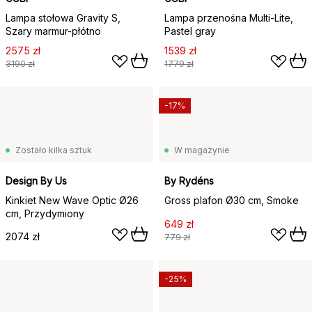
Lampa stołowa Gravity S,
Lampa przenośna Multi-Lite,
Szary marmur-płótno
Pastel gray
2575 zł
1539 zł
3190 zł
1779 zł
-17%
Zostało kilka sztuk
W magazynie
Design By Us
By Rydéns
Kinkiet New Wave Optic Ø26
Gross plafon Ø30 cm, Smoke
cm, Przydymiony
649 zł
2074 zł
779 zł
-25%