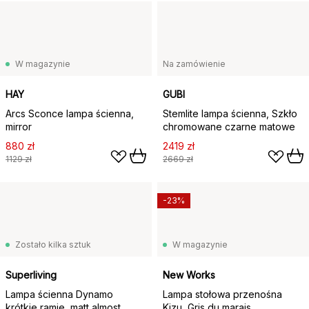
W magazynie
Na zamówienie
HAY
GUBI
Arcs Sconce lampa ścienna,
Stemlite lampa ścienna, Szkło
mirror
chromowane czarne matowe
880 zł
2419 zł
1129 zł
2669 zł
-23%
Zostało kilka sztuk
W magazynie
Superliving
New Works
Lampa ścienna Dynamo
Lampa stołowa przenośna
krótkie ramię, matt almost
Kizu, Gris du marais