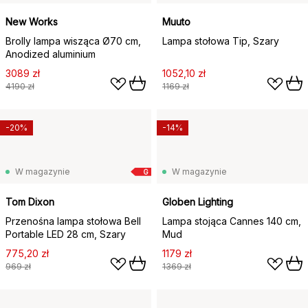
New Works
Muuto
Brolly lampa wisząca Ø70 cm,
Lampa stołowa Tip, Szary
Anodized aluminium
3089 zł
1052,10 zł
4190 zł
1169 zł
-20%
-14%
W magazynie
W magazynie
G
Tom Dixon
Globen Lighting
Przenośna lampa stołowa Bell
Lampa stojąca Cannes 140 cm,
Portable LED 28 cm, Szary
Mud
775,20 zł
1179 zł
969 zł
1369 zł