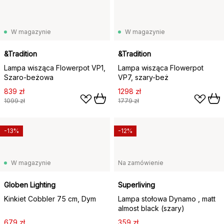
W magazynie
W magazynie
&Tradition
&Tradition
Lampa wisząca Flowerpot VP1,
Lampa wisząca Flowerpot
Szaro-beżowa
VP7, szary-beż
839 zł
1298 zł
1099 zł
1779 zł
-13%
-12%
W magazynie
Na zamówienie
Globen Lighting
Superliving
Kinkiet Cobbler 75 cm, Dym
Lampa stołowa Dynamo , matt
almost black (szary)
679 zł
359 zł