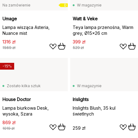
Na zamówienie
W magazynie
D
Umage
Watt & Veke
Lampa wisząca Asteria,
Teya lampa przenośna, Warm
Nuance mist
grey, Ø15x26 cm
1316 zł
399 zł
1569 zł
529 zł
-15%
Zostało kilka sztuk
W magazynie
House Doctor
Irislights
Lampa biurkowa Desk,
Irislights Blush, 35 kul
wysoka, Szara
świetlnych
869 zł
259 zł
1019 zł