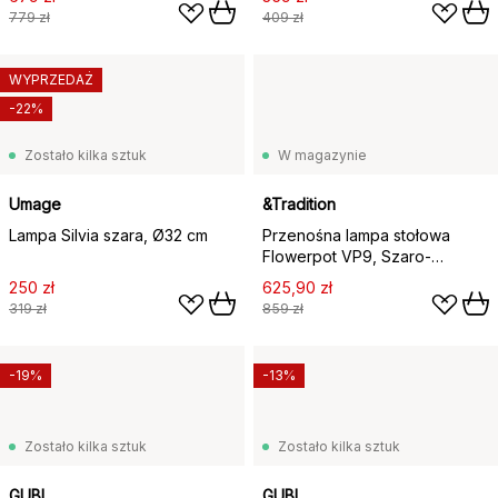
779 zł
409 zł
WYPRZEDAŻ
-22%
Zostało kilka sztuk
W magazynie
Umage
&Tradition
Lampa Silvia szara, Ø32 cm
Przenośna lampa stołowa
Flowerpot VP9, Szaro-
beżowa
250 zł
625,90 zł
319 zł
859 zł
-19%
-13%
Zostało kilka sztuk
Zostało kilka sztuk
GUBI
GUBI