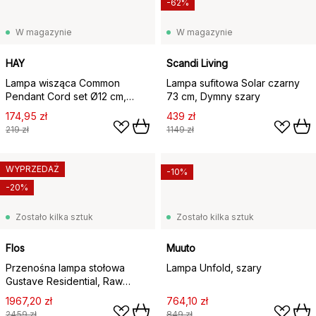
-62%
W magazynie
W magazynie
HAY
Scandi Living
Lampa wisząca Common
Lampa sufitowa Solar czarny
Pendant Cord set Ø12 cm,
73 cm, Dymny szary
Beton grey
174,95 zł
439 zł
219 zł
1149 zł
WYPRZEDAŻ
-10%
-20%
Zostało kilka sztuk
Zostało kilka sztuk
Flos
Muuto
Przenośna lampa stołowa
Lampa Unfold, szary
Gustave Residential, Raw
aluminium
1967,20 zł
764,10 zł
2459 zł
849 zł