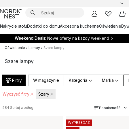
Nakrycie stołu
Dodatki do domu
Akcesoria kuchenne
Oświetlenie
Dywa
Weekend Deals:
Nowe oferty na każdy weekend
Oświetlenie
/
Lampy
/
Szare lampy
Szare lampy
Filtry
W magazynie
Kategoria
Marka
Wyczyść filtry
Szary
584
Sortuj według
Popularność
WYPRZEDAŻ