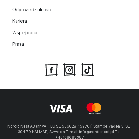
Odpowiedzialność
Kariera
Współpraca
Prasa
Nordic Nest AB (nr VAT-EU SE 556628-159701) Stämpelvägen 3, SE-
394 70 KALMAR, Szwecja E-mail: info@nordicnest.pl Tel.
+46108085387