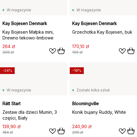
W magazynie
W magazynie
Kay Bojesen Denmark
Kay Bojesen Denmark
Kay Bojesen Małpka mini,
Grzechotka Kay Bojesen, buk
Drewno tekowo-limbowe
264 zł
170,10 zł
309 zł
199 zł
-24%
-19%
W magazynie
Zostało kilka sztuk
Rätt Start
Bloomingville
Zestaw dla dzieci Mumin, 3
Konik bujany Ruddy, White
części, Biały
139,90 zł
240,90 zł
184 zł
299 zł