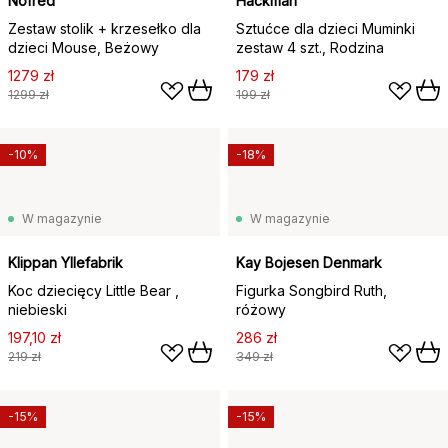
Nofred
Hackman
Zestaw stolik + krzesełko dla
Sztućce dla dzieci Muminki
dzieci Mouse, Beżowy
zestaw 4 szt., Rodzina
1279 zł
179 zł
1299 zł
199 zł
-10%
-18%
W magazynie
W magazynie
Klippan Yllefabrik
Kay Bojesen Denmark
Koc dziecięcy Little Bear ,
Figurka Songbird Ruth,
niebieski
różowy
197,10 zł
286 zł
219 zł
349 zł
-15%
-15%