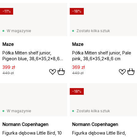
-11%
-18%
W magazynie
Zostało kilka sztuk
Maze
Maze
Półka Mitten shelf junior,
Półka Mitten shelf junior, Pale
Pigeon blue, 38,6×35,2×8,6
pink, 38,6×35,2×8,6 cm
cm
399 zł
369 zł
449 zł
449 zł
-18%
W magazynie
Zostało kilka sztuk
Normann Copenhagen
Normann Copenhagen
Figurka dębowa Little Bird, 10
Figurka dębowa Little Bird,