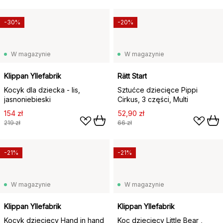
-30%
-20%
W magazynie
W magazynie
Klippan Yllefabrik
Rätt Start
Kocyk dla dziecka - lis,
Sztućce dziecięce Pippi
jasnoniebieski
Cirkus, 3 części, Multi
154 zł
52,90 zł
219 zł
66 zł
-21%
-21%
W magazynie
W magazynie
Klippan Yllefabrik
Klippan Yllefabrik
Kocyk dziecięcy Hand in hand
Koc dziecięcy Little Bear ,