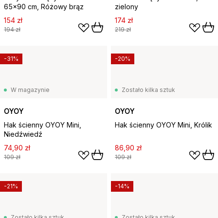
65x90 cm, Różowy brąz
zielony
154 zł
174 zł
194 zł
219 zł
-31%
-20%
W magazynie
Zostało kilka sztuk
OYOY
OYOY
Hak ścienny OYOY Mini,
Hak ścienny OYOY Mini, Królik
Niedźwiedź
74,90 zł
86,90 zł
109 zł
109 zł
-21%
-14%
Zostało kilka sztuk
Zostało kilka sztuk