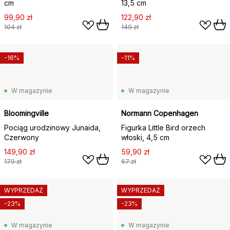
cm
13,5 cm
99,90 zł
122,90 zł
104 zł
149 zł
-16%
-11%
W magazynie
W magazynie
Bloomingville
Normann Copenhagen
Pociąg urodzinowy Junaida,
Figurka Little Bird orzech
Czerwony
włoski, 4,5 cm
149,90 zł
59,90 zł
179 zł
67 zł
WYPRZEDAŻ
WYPRZEDAŻ
-23%
-23%
W magazynie
W magazynie