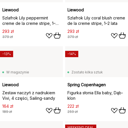
Liewood
Liewood
Szlafrok Lily peppermint
Szlafrok Lily coral blush creme
creme de la creme stripe, 1–2
de la creme stripe, 1–2 lata
lata
293 zł
293 zł
379 zł
379 zł
-13%
-14%
W magazynie
Zostało kilka sztuk
Liewood
Spring Copenhagen
Zestaw naczyń z nadrukiem
Figurka słonia Ella baby, Dąb-
Vivi, 4 części, Sailing-sandy
klon
164 zł
222 zł
189 zł
259 zł
WEEKEND DEAL