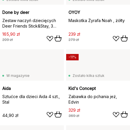
Done by deer
OYOY
Zestaw naczyń dziecięcych
Maskotka Żyrafa Noah , żółty
Deer Friends Stick&Stay, 3
części, Powder
165,90 zł
239 zł
209 zł
279 zł
-11%
W magazynie
Zostało kilka sztuk
Aida
Kid's Concept
Sztućce dla dzieci Aida 4 szt.,
Zabawka do pchania jeż,
Stal
Edvin
329 zł
44,90 zł
369 zł