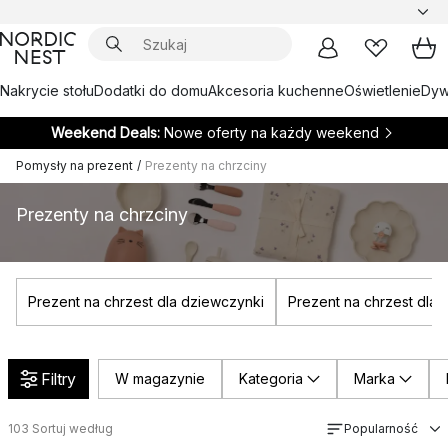
Nakrycie stołu
Dodatki do domu
Akcesoria kuchenne
Oświetlenie
Dywa
Weekend Deals:
Nowe oferty na każdy weekend
Pomysły na prezent
/
Prezenty na chrzciny
Prezenty na chrzciny
Prezent na chrzest dla dziewczynki
Prezent na chrzest dla 
Filtry
W magazynie
Kategoria
Marka
103
Sortuj według
Popularność