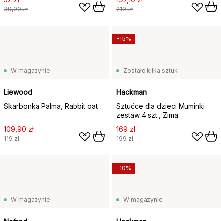
39,90 zł
219 zł
-15%
W magazynie
Zostało kilka sztuk
Liewood
Hackman
Skarbonka Palma, Rabbit oat
Sztućce dla dzieci Muminki
zestaw 4 szt., Zima
109,90 zł
169 zł
119 zł
199 zł
-10%
W magazynie
W magazynie