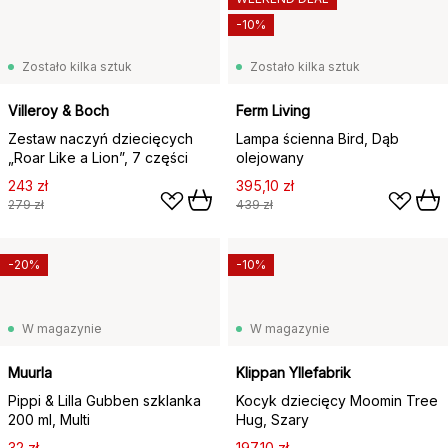
-10%
Zostało kilka sztuk
Zostało kilka sztuk
Villeroy & Boch
Ferm Living
Zestaw naczyń dziecięcych
Lampa ścienna Bird, Dąb
„Roar Like a Lion”, 7 części
olejowany
243 zł
395,10 zł
279 zł
439 zł
-20%
-10%
W magazynie
W magazynie
Muurla
Klippan Yllefabrik
Pippi & Lilla Gubben szklanka
Kocyk dziecięcy Moomin Tree
200 ml, Multi
Hug, Szary
32 zł
197,10 zł