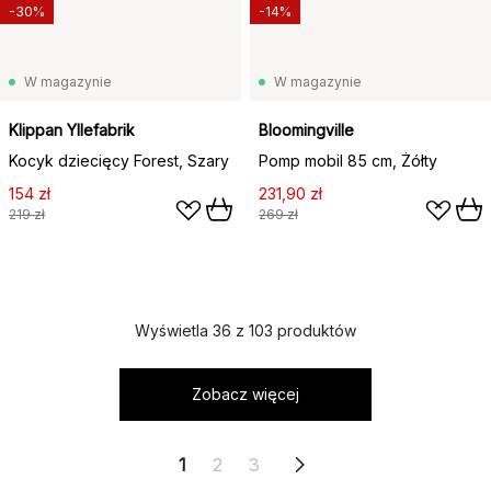
-30%
-14%
W magazynie
W magazynie
Klippan Yllefabrik
Bloomingville
Kocyk dziecięcy Forest, Szary
Pomp mobil 85 cm, Żółty
154 zł
231,90 zł
219 zł
269 zł
Wyświetla 36 z 103 produktów
Zobacz więcej
1
2
3