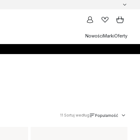
Nowości
Marki
Oferty
11
Sortuj według
Popularność