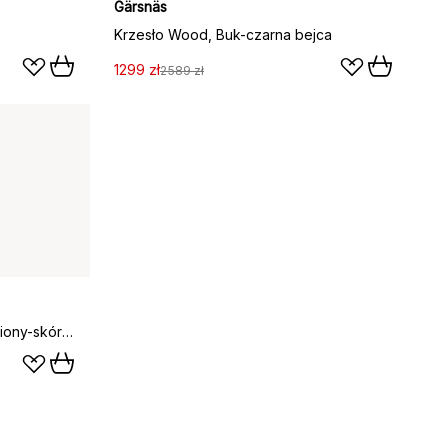
Gärsnäs
Krzesło Wood, Buk-czarna bejca
1299 zł
2589 zł
Fotel Ferdinand, Dąb-nieobrobiony-skóra Tärnsjö ciemny brąz