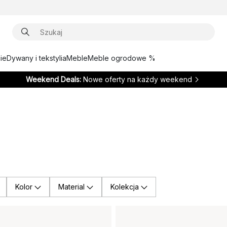
ie
Dywany i tekstylia
Meble
Meble ogrodowe %
Weekend Deals:
Nowe oferty na każdy weekend
Kolor
Material
Kolekcja