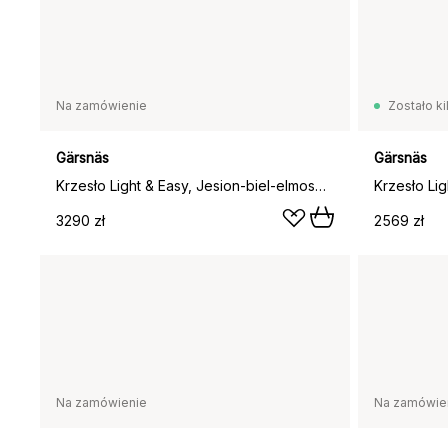
Na zamówienie
Zostało ki
Gärsnäs
Gärsnäs
Krzesło Light & Easy, Jesion-biel-elmosoft 33077
3290 zł
2569 zł
Na zamówienie
Na zamówie