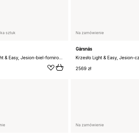
lka sztuk
Na zamówienie
Gärsnäs
Krzesło Light & Easy, Jesion-biel-fornirowane siedzisko
2569 zł
nie
Na zamówienie