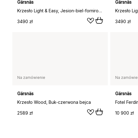
Gärsnäs
Gärsnäs
Krzesło Light & Easy, Jesion-biel-fornirowane siedzisko
3490 zł
3490 zł
Na zamówienie
Na zamówie
Gärsnäs
Gärsnäs
Krzesło Wood, Buk-czerwona bejca
2589 zł
10 900 zł