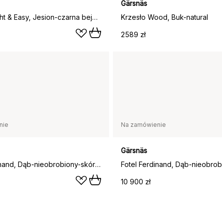
Gärsnäs
Krzesło Light & Easy, Jesion-czarna bejca-fornirowane siedzisko
Krzesło Wood, Buk-natural
2589 zł
nie
Na zamówienie
Gärsnäs
Fotel Ferdinand, Dąb-nieobrobiony-skóra Tärnsjö cognac
10 900 zł