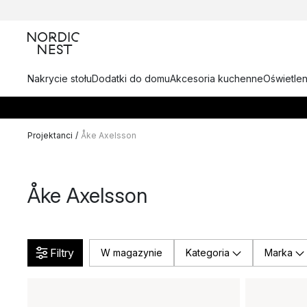
Nakrycie stołu
Dodatki do domu
Akcesoria kuchenne
Oświetlen
Projektanci
/
Åke Axelsson
Åke Axelsson
Filtry
W magazynie
Kategoria
Marka