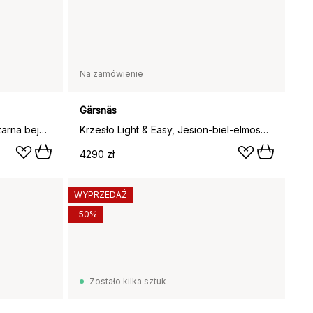
Na zamówienie
Gärsnäs
Krzesło Light & Easy, Jesion-czarna bejca-fornirowane siedzisko
Krzesło Light & Easy, Jesion-biel-elmosoft 33077
4290 zł
WYPRZEDAŻ
-50%
Zostało kilka sztuk