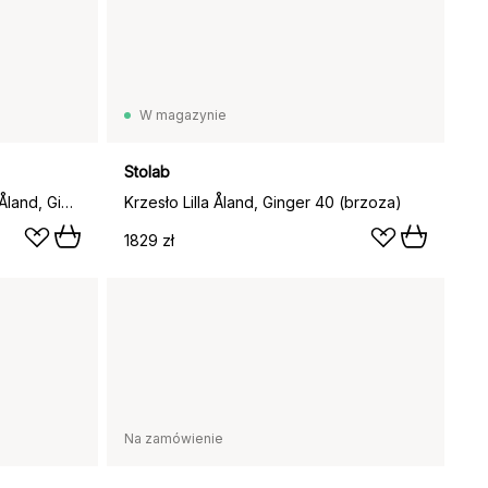
W magazynie
Stolab
Krzesło z podłokietnikami Lilla Åland, Ginger 40
Krzesło Lilla Åland, Ginger 40 (brzoza)
1829 zł
Na zamówienie