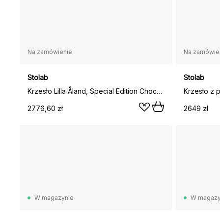
Na zamówienie
Na zamówie
Stolab
Stolab
Krzesło Lilla Åland, Special Edition Chocolat brown olejowany (dąb)
2776,60 zł
2649 zł
W magazynie
W magazy