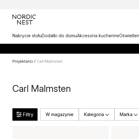
Nakrycie stołu
Dodatki do domu
Akcesoria kuchenne
Oświetlen
Projektanci
/
Carl Malmsten
Carl Malmsten
Filtry
W magazynie
Kategoria
Marka