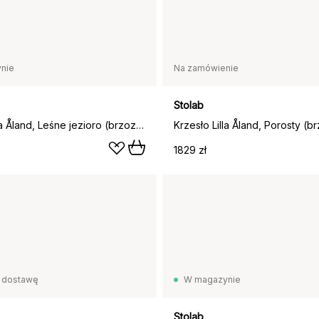
nie
Na zamówienie
Stolab
Krzesło Lilla Åland, Leśne jezioro (brzoza)
Krzesło Lilla Åland, Porosty (b
1829 zł
 dostawę
W magazynie
Stolab