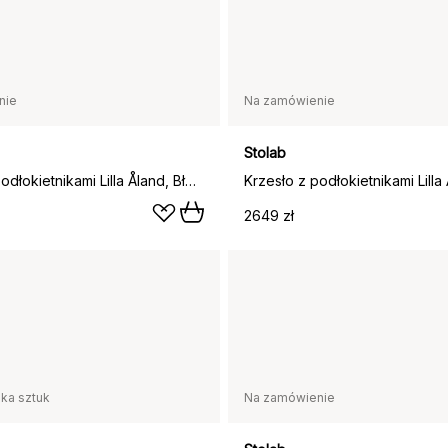
nie
Na zamówienie
Stolab
Krzesło z podłokietnikami Lilla Åland, Błękit świtu (brzoza)
2649 zł
lka sztuk
Na zamówienie