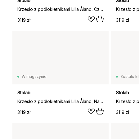
Stolab
Stolab
Krzesło z podłokietnikami Lilla Åland, Czarny (dębowe)
3119 zł
3119 zł
W magazynie
Zostało ki
Stolab
Stolab
Krzesło z podłokietnikami Lilla Åland, Naturalny olej (dębowe)
3119 zł
3119 zł