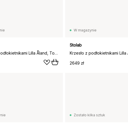
nie
W magazynie
Stolab
Krzesło z podłokietnikami Lilla Åland, Toffee coffee 48
2649 zł
nie
Zostało kilka sztuk