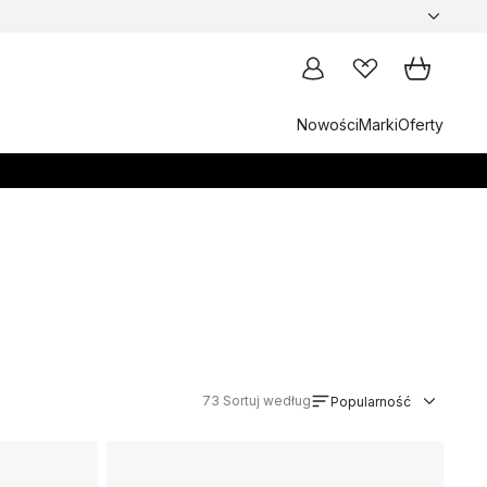
Nowości
Marki
Oferty
73
Sortuj według
Popularność