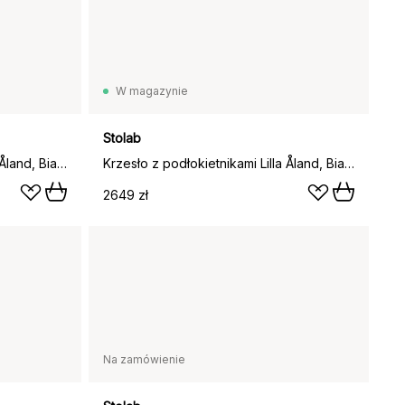
W magazynie
Stolab
Krzesło z podłokietnikami Lilla Åland, Biały olej (brzoza)
Krzesło z podłokietnikami Lilla Åland, Biały (brzoza)
2649 zł
Na zamówienie