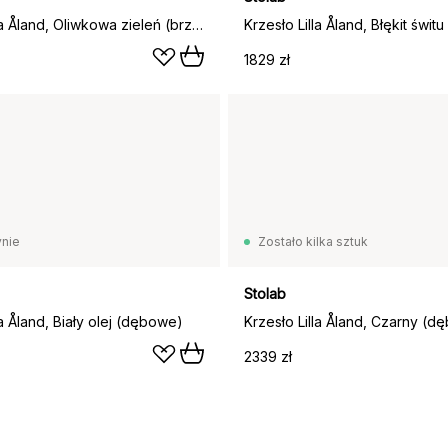
Krzesło Lilla Åland, Oliwkowa zieleń (brzoza)
Krzesło Lilla Åland, Błękit świt
1829 zł
nie
Zostało kilka sztuk
Stolab
la Åland, Biały olej (dębowe)
Krzesło Lilla Åland, Czarny (
2339 zł