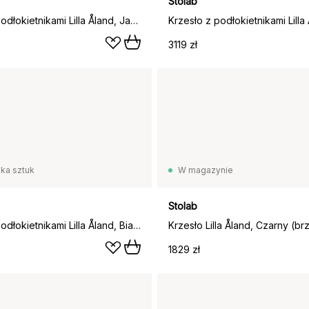
Stolab
Krzesło z podłokietnikami Lilla Åland, Jasny lakier matowy (dębowe)
3119 zł
lka sztuk
W magazynie
Stolab
Krzesło z podłokietnikami Lilla Åland, Biały olej (dębowe)
Krzesło Lilla Åland, Czarny (br
1829 zł