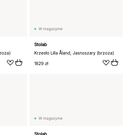
W magazynie
Stolab
rzoza)
Krzesło Lilla Åland, Jasnoszary (brzoza)
1829 zł
W magazynie
Stolab