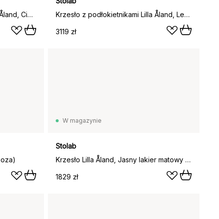
Stolab
Krzesło z podłokietnikami Lilla Åland, Ciemnoszary (dębowe)
Krzesło z podłokietnikami Lilla Åland, Leśne jezioro (dębowe)
3119 zł
W magazynie
Stolab
zoza)
Krzesło Lilla Åland, Jasny lakier matowy (brzoza)
1829 zł