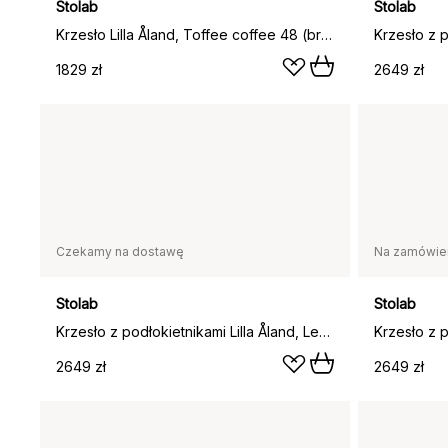
Stolab
Stolab
Krzesło Lilla Åland, Toffee coffee 48 (brzoza)
1829 zł
2649 zł
Czekamy na dostawę
Na zamówie
Stolab
Stolab
Krzesło z podłokietnikami Lilla Åland, Leśne jezioro (brzoza)
2649 zł
2649 zł