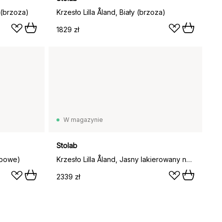
u (brzoza)
Krzesło Lilla Åland, Biały (brzoza)
1829 zł
W magazynie
Stolab
dębowe)
Krzesło Lilla Åland, Jasny lakierowany na matowo (dębowe)
2339 zł