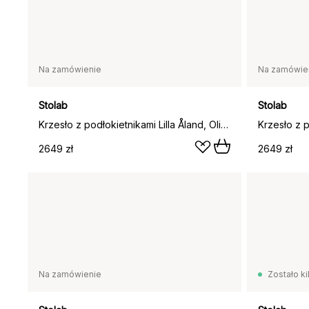
Na zamówienie
Na zamówie
Stolab
Stolab
Krzesło z podłokietnikami Lilla Åland, Oliwkowa zieleń (brzoza)
2649 zł
2649 zł
Na zamówienie
Zostało ki