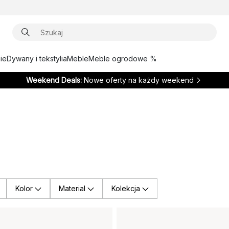
ie
Dywany i tekstylia
Meble
Meble ogrodowe %
Weekend Deals:
Nowe oferty na każdy weekend
Kolor
Material
Kolekcja