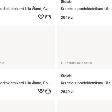
Stolab
Krzesło z podłokietnikami Lilla Åland, Czarny (brzoza)
2649 zł
nie
Zostało kilka sztuk
Stolab
Krzesło z podłokietnikami Lilla Åland, Porosty (brzoza)
2649 zł