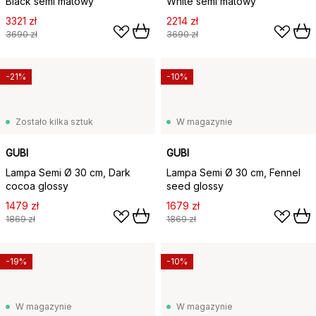
Black semi matowy
White semi matowy
3321 zł
2214 zł
3690 zł
3690 zł
-21%
-10%
Zostało kilka sztuk
W magazynie
GUBI
GUBI
Lampa Semi Ø 30 cm, Dark
Lampa Semi Ø 30 cm, Fennel
cocoa glossy
seed glossy
1479 zł
1679 zł
1869 zł
1869 zł
-19%
-10%
W magazynie
W magazynie