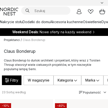
Nakrycie stołu
Dodatki do domu
Akcesoria kuchenne
Oświetlenie
Dywa
Weekend Deals:
Nowe oferty na każdy weekend
Projektanci
/
Claus Bonderup
Claus Bonderup
Claus Bonderup to duński architekt i projektant, który wraz z Torsten
Throup stworzył wiele ciekawych projektów, w tym niezwykle
popularną lampę Semi.
Filtry
W magazynie
Kategoria
Marka
23
Sortuj według
Popularność
-10%
-40%