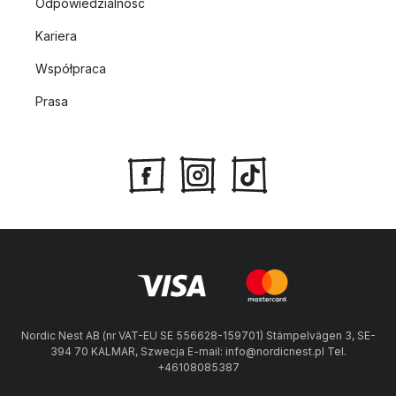
Odpowiedzialność
Kariera
Współpraca
Prasa
Nordic Nest AB (nr VAT-EU SE 556628-159701) Stämpelvägen 3, SE-
394 70 KALMAR, Szwecja E-mail: info@nordicnest.pl Tel.
+46108085387