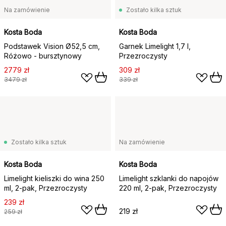
Na zamówienie
Zostało kilka sztuk
Kosta Boda
Kosta Boda
Podstawek Vision Ø52,5 cm,
Garnek Limelight 1,7 l,
Różowo - bursztynowy
Przezroczysty
2779 zł
309 zł
3479 zł
339 zł
Zostało kilka sztuk
Na zamówienie
Kosta Boda
Kosta Boda
Limelight kieliszki do wina 250
Limelight szklanki do napojów
ml, 2‑pak, Przezroczysty
220 ml, 2‑pak, Przezroczysty
239 zł
219 zł
259 zł