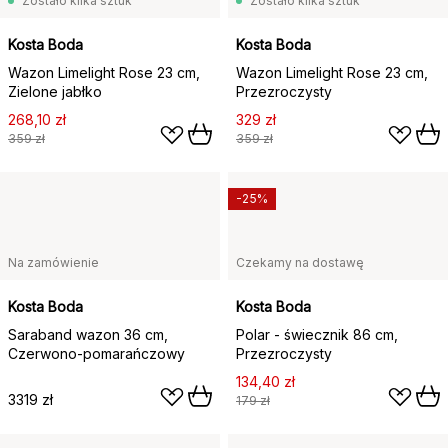
Zostało kilka sztuk
Zostało kilka sztuk
Kosta Boda
Kosta Boda
Wazon Limelight Rose 23 cm,
Wazon Limelight Rose 23 cm,
Zielone jabłko
Przezroczysty
268,10 zł
329 zł
359 zł
359 zł
-25%
Na zamówienie
Czekamy na dostawę
Kosta Boda
Kosta Boda
Saraband wazon 36 cm,
Polar - świecznik 86 cm,
Czerwono-pomarańczowy
Przezroczysty
134,40 zł
3319 zł
179 zł