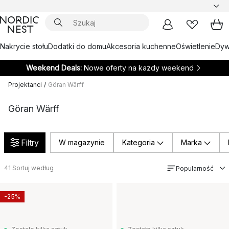
Nakrycie stołu
Dodatki do domu
Akcesoria kuchenne
Oświetlenie
Dywa
Weekend Deals:
Nowe oferty na każdy weekend
Projektanci
/
Göran Wärff
Göran Wärff
Filtry
W magazynie
Kategoria
Marka
41
Sortuj według
Popularność
-25%