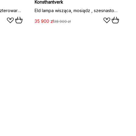
Konsthantverk
Eld lampa wisząca, mosiądz , czterowarstwowy
Eld lampa wisząca, mosiądz , szesnastowarstwowy
35 900 zł
38 900 zł