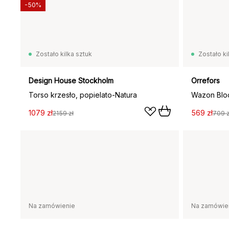
-50%
Zostało kilka sztuk
Zostało ki
Design House Stockholm
Orrefors
Torso krzesło, popielato-Natura
Wazon Blo
1079 zł
569 zł
2159 zł
709 z
Na zamówienie
Na zamówie