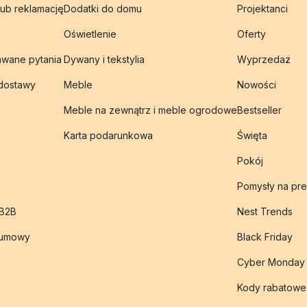
lub reklamację
Dodatki do domu
Projektanci
Oświetlenie
Oferty
awane pytania
Dywany i tekstylia
Wyprzedaż
 dostawy
Meble
Nowości
Meble na zewnątrz i meble ogrodowe
Bestseller
Karta podarunkowa
Święta
Pokój
Pomysły na pre
 B2B
Nest Trends
 umowy
Black Friday
Cyber Monday
Kody rabatowe