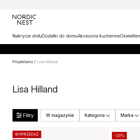
Nakrycie stołu
Dodatki do domu
Akcesoria kuchenne
Oświetlen
Projektanci
/
Lisa Hilland
Lisa Hilland
Filtry
W magazynie
Kategoria
Marka
WYPRZEDAŻ
-20%