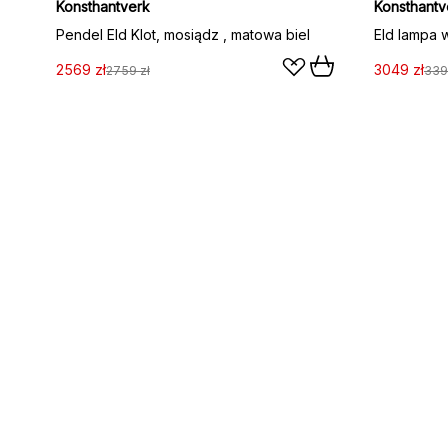
Konsthantverk
Konsthantv
Pendel Eld Klot, mosiądz , matowa biel
2569 zł
3049 zł
2759 zł
339