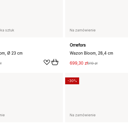
lka sztuk
Na zamówienie
Orrefors
om, Ø 23 cm
Wazon Bloom, 28,4 cm
699,30 zł
ł
919 zł
-30%
nie
Na zamówienie