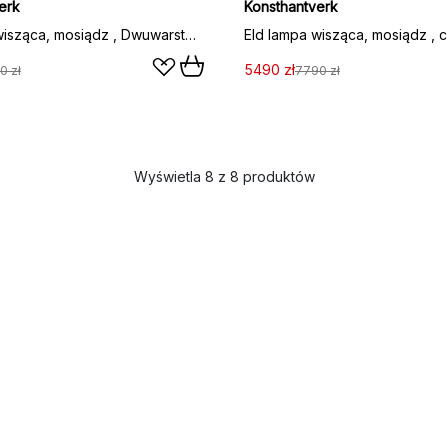
erk
Konsthantverk
Eld lampa wisząca, mosiądz , Dwuwarstwowy
5490 zł
0 zł
7790 zł
Wyświetla 8 z 8 produktów