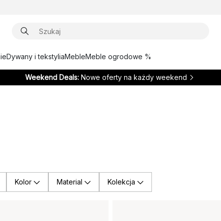
ie
Dywany i tekstylia
Meble
Meble ogrodowe %
Weekend Deals:
Nowe oferty na każdy weekend
Kolor
Material
Kolekcja