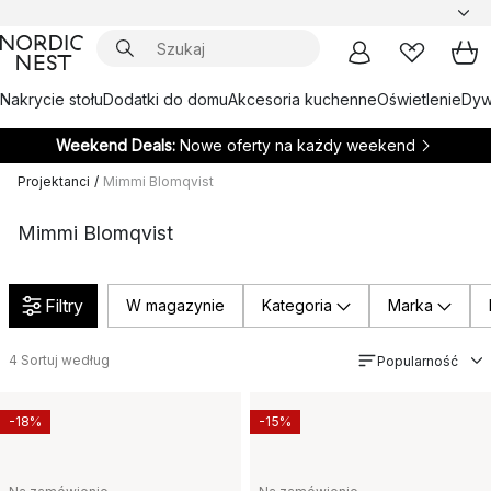
Nakrycie stołu
Dodatki do domu
Akcesoria kuchenne
Oświetlenie
Dywa
Weekend Deals:
Nowe oferty na każdy weekend
Projektanci
/
Mimmi Blomqvist
Mimmi Blomqvist
Filtry
W magazynie
Kategoria
Marka
4
Sortuj według
Popularność
-18%
-15%