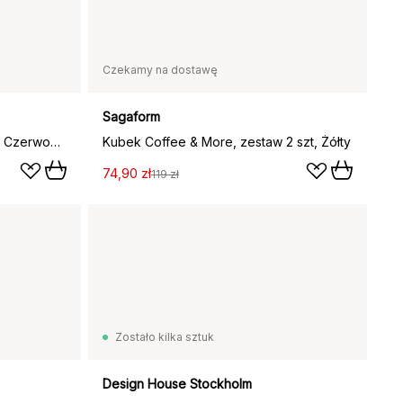
Czekamy na dostawę
Sagaform
Filiżanka ze spodkiem Chunky, Czerwono-żółta
Kubek Coffee & More, zestaw 2 szt, Żółty
74,90 zł
119 zł
Zostało kilka sztuk
Design House Stockholm