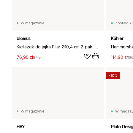
W magazynie
Zostało ki
blomus
Kähler
Kieliszek do jajka Pilar Ø10,4 cm 2-pak, Moonbeam
Hammershøi
76,90 zł
114,90 zł
84 zł
129
-10%
W magazynie
W magazy
HAY
Pluto Desi