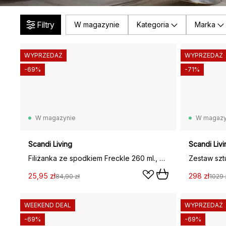
Filtry
W magazynie
Kategoria
Marka
WYPRZEDAŻ
WYPRZEDAŻ
-69%
-71%
W magazynie
W magazy
Scandi Living
Scandi Livi
Filiżanka ze spodkiem Freckle 260 ml., Biała
25,95 zł
298 zł
84,90 zł
1029 
WEEKEND DEAL
WYPRZEDAŻ
-69%
-69%