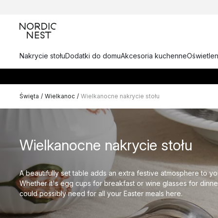
Nakrycie stołu
Dodatki do domu
Akcesoria kuchenne
Oświetlen
Święta
/
Wielkanoc
/
Wielkanocne nakrycie stołu
Wielkanocne nakrycie stołu
A beautifully set table adds an extra festive atmosphere to yo
Whether it's egg cups for breakfast or wine glasses for dinner
could possibly need for all your Easter meals here.