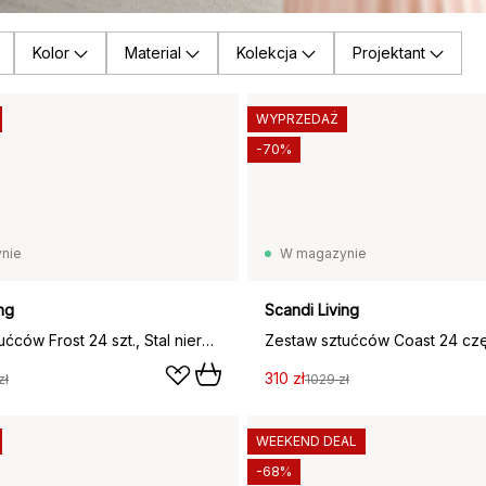
Kolor
Material
Kolekcja
Projektant
WYPRZEDAŻ
-70%
nie
W magazynie
ng
Scandi Living
Zestaw sztućców Frost 24 szt., Stal nierdzewna
310 zł
zł
1029 zł
WEEKEND DEAL
-68%