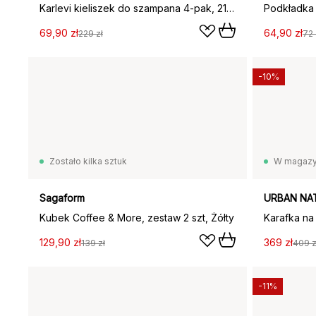
Karlevi kieliszek do szampana 4-pak, 210 ml
69,90 zł
64,90 zł
229 zł
72 
-10%
Zostało kilka sztuk
W magazy
Sagaform
URBAN NA
Kubek Coffee & More, zestaw 2 szt, Żółty
Karafka na
129,90 zł
369 zł
139 zł
409 z
-11%