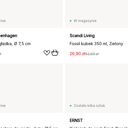
nie
W magazynie
penhagen
Scandi Living
gładka, Ø 7,5 cm
Fossil kubek 350 ml, Zielony
26,90 zł
ł
52,90 zł
nie
Zostało kilka sztuk
ERNST