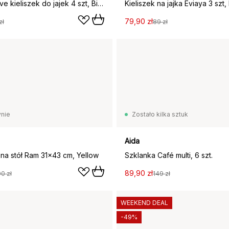
Muminki Love kieliszek do jajek 4 szt, Biały-multi
Kieliszek na jajka Eviaya 3 szt, 
79,90 zł
zł
89 zł
nie
Zostało kilka sztuk
Aida
na stół Ram 31x43 cm, Yellow
Szklanka Café multi, 6 szt.
89,90 zł
0 zł
149 zł
WEEKEND DEAL
-49%