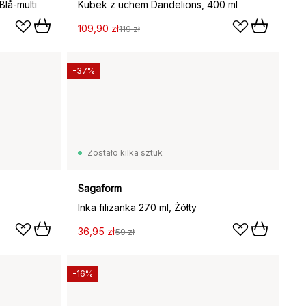
Blå-multi
Kubek z uchem Dandelions, 400 ml
109,90 zł
119 zł
-37%
Zostało kilka sztuk
Sagaform
Inka filiżanka 270 ml, Żółty
36,95 zł
59 zł
-16%