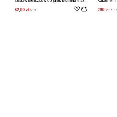
Zestaw kieliszków do jajek Muminki 4 szt., Biały
Kastehelmi 
82,90 zł
299 zł
92 zł
369 z