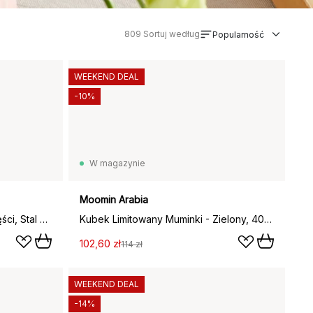
809
Sortuj według
Popularność
WEEKEND DEAL
-10%
W magazynie
Moomin Arabia
Zestaw sztućców Coast 24 części, Stal nierdzewna
Kubek Limitowany Muminki - Zielony, 400 ml
102,60 zł
114 zł
WEEKEND DEAL
-14%