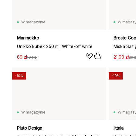
W magazynie
W magazy
Marimekko
Broste Co
Unikko kubek 250 ml, White-off white
Miska Salt 
89 zł
21,90 zł
104 zł
29 z
-10%
-19%
W magazynie
W magazy
Pluto Design
Iittala