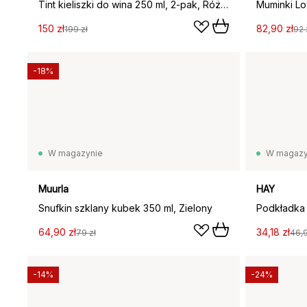
Tint kieliszki do wina 250 ml, 2‑pak, Różowo-żółty
150 zł
82,90 zł
199 zł
92 
-18%
W magazynie
W magazy
Muurla
HAY
Snufkin szklany kubek 350 ml, Zielony
Podkładka 
64,90 zł
34,18 zł
79 zł
46,9
-14%
-24%