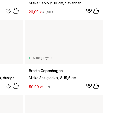
Miska Sablo Ø 10 cm, Savannah
26,90 zł
46,90 zł
W magazynie
Broste Copenhagen
Clean obrus lniany 145x250 cm, dusty rose
Miska Salt gładka, Ø 15,5 cm
59,90 zł
99 zł