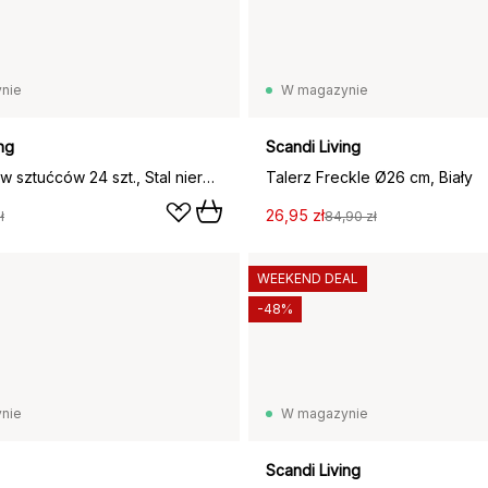
nie
W magazynie
ng
Scandi Living
Polar zestaw sztućców 24 szt., Stal nierdzewna
Talerz Freckle Ø26 cm, Biały
26,95 zł
ł
84,90 zł
WEEKEND DEAL
-48%
nie
W magazynie
Scandi Living