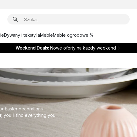
ie
Dywany i tekstylia
Meble
Meble ogrodowe %
Weekend Deals:
Nowe oferty na każdy weekend
ur Easter decorations.
, you'll find everything you