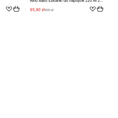
Aino Aalto szklanki do napojów 220 ml 2‑pak, water green
95,90 zł
109 zł