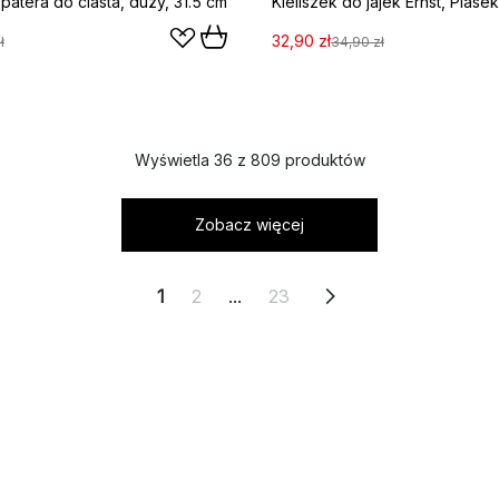
patera do ciasta, duży, 31.5 cm
Kieliszek do jajek Ernst, Piasek
32,90 zł
ł
34,90 zł
Wyświetla 36 z 809 produktów
Zobacz więcej
1
2
...
23