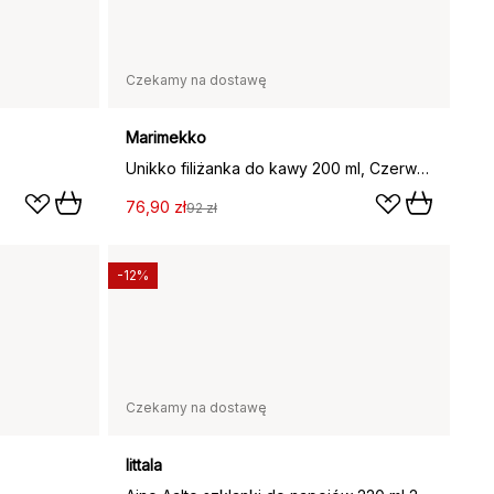
Czekamy na dostawę
Marimekko
Unikko filiżanka do kawy 200 ml, Czerwono-biała
76,90 zł
92 zł
-12%
Czekamy na dostawę
Iittala