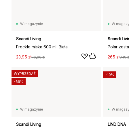
W magazynie
W magazy
Scandi Living
Scandi Livi
Freckle miska 600 ml, Biała
23,95 zł
265 zł
76,90 zł
849 z
WYPRZEDAŻ
-10%
-69%
W magazynie
W magazy
Scandi Living
LIND DNA