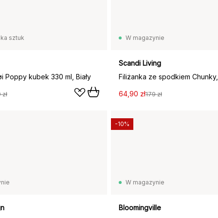
lka sztuk
W magazynie
Scandi Living
 Poppy kubek 330 ml, Biały
64,90 zł
 zł
179 zł
-10%
nie
W magazynie
gn
Bloomingville