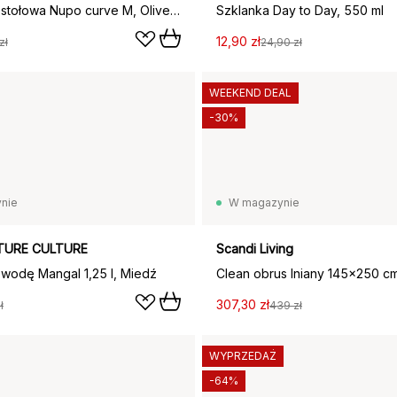
Podkładka stołowa Nupo curve M, Olive green
Szklanka Day to Day, 550 ml
12,90 zł
zł
24,90 zł
WEEKEND DEAL
-30%
nie
W magazynie
TURE CULTURE
Scandi Living
 wodę Mangal 1,25 l, Miedź
307,30 zł
ł
439 zł
WYPRZEDAŻ
-64%