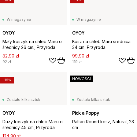
W magazynie
W magazynie
OYOY
OYOY
Mały koszyk na chleb Maru o
Kosz na chleb Maru średnica
średnicy 26 cm., Przyroda
34 cm, Przyroda
82,90 zł
99,90 zł
92 zł
119 zł
NOWOŚCI
-16%
Zostało kilka sztuk
Zostało kilka sztuk
OYOY
Pick a Poppy
Duży koszyk na chleb Maru o
Rattan Round kosz, Natural, 23
średnicy 45 cm, Przyroda
cm
124,90 zł