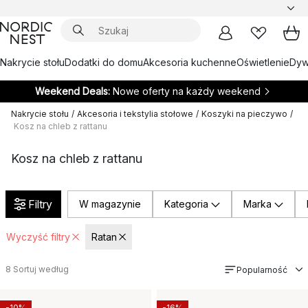
Nakrycie stołu
Dodatki do domu
Akcesoria kuchenne
Oświetlenie
Dywa
Weekend Deals:
Nowe oferty na każdy weekend
Nakrycie stołu
/
Akcesoria i tekstylia stołowe
/
Koszyki na pieczywo
/
Kosz na chleb z rattanu
Kosz na chleb z rattanu
Filtry
W magazynie
Kategoria
Marka
Wyczyść filtry
Ratan
8
Sortuj według
Popularność
-10%
-16%