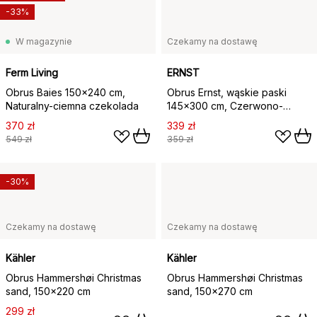
-33%
W magazynie
Czekamy na dostawę
Ferm Living
ERNST
Obrus Baies 150x240 cm,
Obrus Ernst, wąskie paski
Naturalny-ciemna czekolada
145x300 cm, Czerwono-
beżowy
370 zł
339 zł
549 zł
359 zł
-30%
Czekamy na dostawę
Czekamy na dostawę
Kähler
Kähler
Obrus Hammershøi Christmas
Obrus Hammershøi Christmas
sand, 150x220 cm
sand, 150x270 cm
299 zł