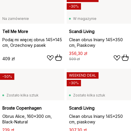
-30%
Na zamówienie
W magazynie
Tell Me More
Scandi Living
Podaj mi więcej obrus 145x145
Clean obrus lniany 145x350
cm, Orzechowy pasek
cm, Piaskowy
356,30 zł
409 zł
509 zł
WEEKEND DEAL
-50%
-30%
Zostało kilka sztuk
Zostało kilka sztuk
Broste Copenhagen
Scandi Living
Obrus Alice, 160x300 cm,
Clean obrus lniany 145x250
Black-Natural
cm, piaskowy
239 zł
307,30 zł