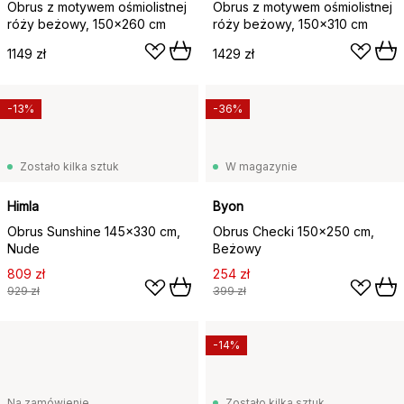
Obrus z motywem ośmiolistnej
Obrus z motywem ośmiolistnej
róży beżowy, 150x260 cm
róży beżowy, 150x310 cm
1149 zł
1429 zł
-13%
-36%
Zostało kilka sztuk
W magazynie
Himla
Byon
Obrus Sunshine 145x330 cm,
Obrus Checki 150x250 cm,
Nude
Beżowy
809 zł
254 zł
929 zł
399 zł
-14%
Na zamówienie
Zostało kilka sztuk