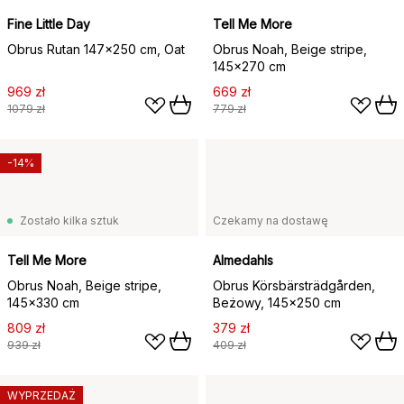
Fine Little Day
Tell Me More
Obrus Rutan 147x250 cm, Oat
Obrus Noah, Beige stripe,
145x270 cm
969 zł
669 zł
1079 zł
779 zł
-14%
Zostało kilka sztuk
Czekamy na dostawę
Tell Me More
Almedahls
Obrus Noah, Beige stripe,
Obrus Körsbärsträdgården,
145x330 cm
Beżowy, 145x250 cm
809 zł
379 zł
939 zł
409 zł
WYPRZEDAŻ