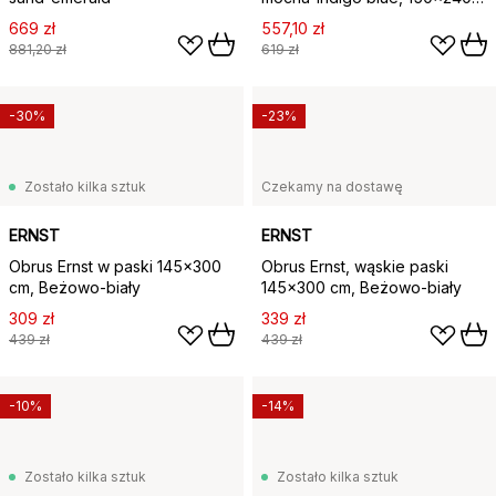
cm
669 zł
557,10 zł
881,20 zł
619 zł
-30%
-23%
Zostało kilka sztuk
Czekamy na dostawę
ERNST
ERNST
Obrus Ernst w paski 145x300
Obrus Ernst, wąskie paski
cm, Beżowo-biały
145x300 cm, Beżowo-biały
309 zł
339 zł
439 zł
439 zł
-10%
-14%
Zostało kilka sztuk
Zostało kilka sztuk