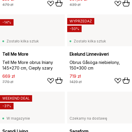
479 zł
439 zł
WYPRZEDAŻ
-14%
-50%
Zostało kilka sztuk
Zostało kilka sztuk
Tell Me More
Ekelund Linneväveri
Tell Me More obrus lniany
Obrus Gåsöga niebielony,
145x270 cm, Ciepły szary
150x300 cm
669 zł
719 zł
779 zł
1429 zł
WEEKEND DEAL
-31%
W magazynie
Czekamy na dostawę
Scandi Living
Sagaform