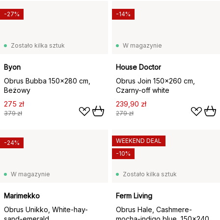
-27%
-14%
Zostało kilka sztuk
W magazynie
Byon
House Doctor
Obrus Bubba 150x280 cm,
Obrus Join 150x260 cm,
Beżowy
Czarny-off white
275 zł
239,90 zł
379 zł
279 zł
WEEKEND DEAL
-24%
-10%
W magazynie
Zostało kilka sztuk
Marimekko
Ferm Living
Obrus Unikko, White-hay-
Obrus Hale, Cashmere-
sand-emerald
mocha-indigo blue, 150x240