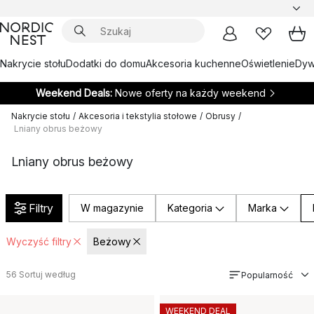
Nakrycie stołu
Dodatki do domu
Akcesoria kuchenne
Oświetlenie
Dywa
Weekend Deals:
Nowe oferty na każdy weekend
Nakrycie stołu
/
Akcesoria i tekstylia stołowe
/
Obrusy
/
Lniany obrus beżowy
Lniany obrus beżowy
Filtry
W magazynie
Kategoria
Marka
Wyczyść filtry
Beżowy
56
Sortuj według
Popularność
WEEKEND DEAL