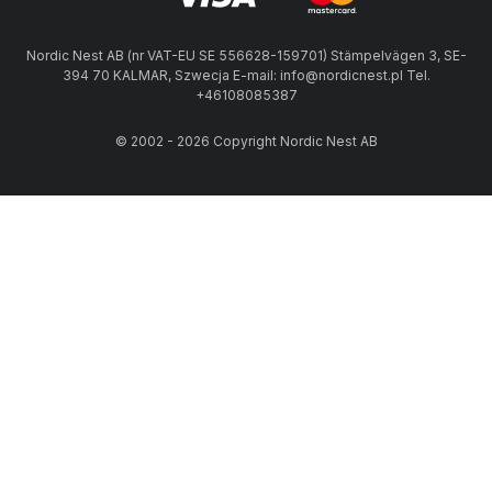
Nordic Nest AB (nr VAT-EU SE 556628-159701) Stämpelvägen 3, SE-
394 70 KALMAR, Szwecja E-mail: info@nordicnest.pl Tel.
+46108085387
© 2002 - 2026 Copyright Nordic Nest AB