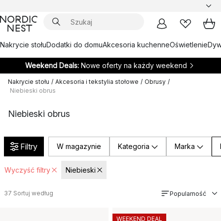
Nakrycie stołu
Dodatki do domu
Akcesoria kuchenne
Oświetlenie
Dywa
Weekend Deals:
Nowe oferty na każdy weekend
Nakrycie stołu
/
Akcesoria i tekstylia stołowe
/
Obrusy
/
Niebieski obrus
Niebieski obrus
Filtry
W magazynie
Kategoria
Marka
Wyczyść filtry
Niebieski
37
Sortuj według
Popularność
WEEKEND DEAL