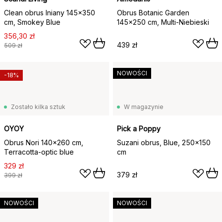
Clean obrus lniany 145x350
Obrus Botanic Garden
cm, Smokey Blue
145x250 cm, Multi-Niebieski
356,30 zł
439 zł
509 zł
NOWOŚCI
-18%
Zostało kilka sztuk
W magazynie
OYOY
Pick a Poppy
Obrus Nori 140x260 cm,
Suzani obrus, Blue, 250x150
Terracotta-optic blue
cm
329 zł
379 zł
399 zł
NOWOŚCI
NOWOŚCI