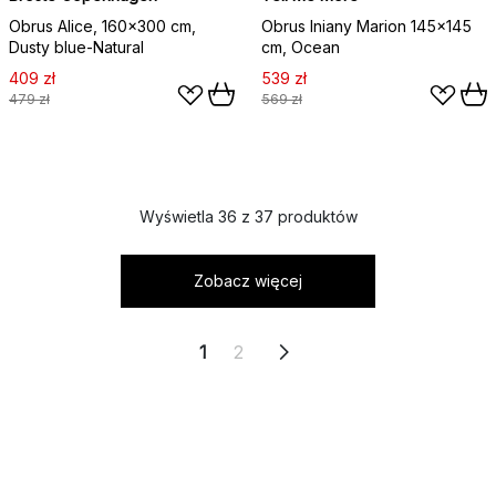
Obrus Alice, 160x300 cm,
Obrus lniany Marion 145x145
Dusty blue-Natural
cm, Ocean
409 zł
539 zł
479 zł
569 zł
Wyświetla 36 z 37 produktów
Zobacz więcej
1
2