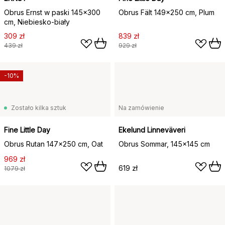
Obrus Ernst w paski 145x300
Obrus Fält 149x250 cm, Plum
cm, Niebiesko-biały
309 zł
839 zł
439 zł
929 zł
-10%
Zostało kilka sztuk
Na zamówienie
Fine Little Day
Ekelund Linneväveri
Obrus Rutan 147x250 cm, Oat
Obrus Sommar, 145x145 cm
969 zł
619 zł
1079 zł