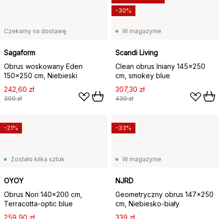
-30%
Czekamy na dostawę
W magazynie
Sagaform
Scandi Living
Obrus woskowany Eden
Clean obrus lniany 145x250
150x250 cm, Niebieski
cm, smokey blue
242,60 zł
307,30 zł
309 zł
439 zł
-21%
-33%
Zostało kilka sztuk
W magazynie
OYOY
NJRD
Obrus Nori 140x200 cm,
Geometryczny obrus 147x250
Terracotta-optic blue
cm, Niebiesko-biały
259,90 zł
339 zł