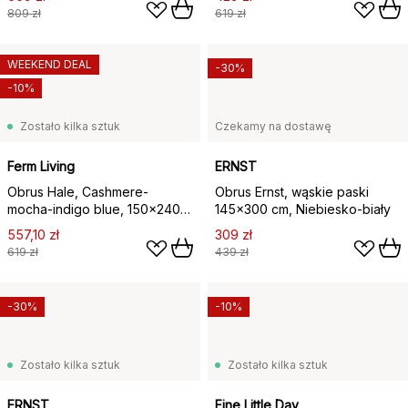
809 zł
619 zł
WEEKEND DEAL
-30%
-10%
Zostało kilka sztuk
Czekamy na dostawę
Ferm Living
ERNST
Obrus Hale, Cashmere-
Obrus Ernst, wąskie paski
mocha-indigo blue, 150x240
145x300 cm, Niebiesko-biały
cm
557,10 zł
309 zł
619 zł
439 zł
-30%
-10%
Zostało kilka sztuk
Zostało kilka sztuk
ERNST
Fine Little Day