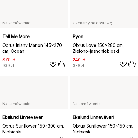
Na zamówienie
Czekamy na dostawę
Tell Me More
Byon
Obrus lniany Marion 145x270
Obrus Love 150x280 cm,
cm, Ocean
Zielono-jasnoniebieski
879 zł
240 zł
939 zł
379 zł
Na zamówienie
Na zamówienie
Ekelund Linneväveri
Ekelund Linneväveri
Obrus Sunflower 150x300 cm,
Obrus Sunflower 150x150 cm,
Niebieski
Niebieski