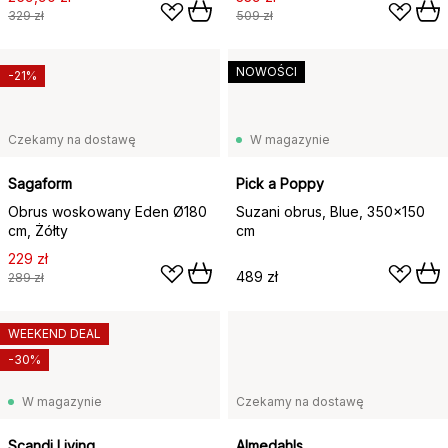
329 zł
509 zł
NOWOŚCI
-21%
Czekamy na dostawę
W magazynie
Sagaform
Pick a Poppy
Obrus woskowany Eden Ø180
Suzani obrus, Blue, 350x150
cm, Żółty
cm
229 zł
489 zł
289 zł
WEEKEND DEAL
-30%
W magazynie
Czekamy na dostawę
Scandi Living
Almedahls