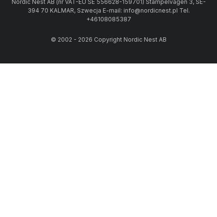
Nordic Nest AB (nr VAT-EU SE 556628-159701) Stämpelvägen 3, SE-
394 70 KALMAR, Szwecja E-mail: info@nordicnest.pl Tel.
+46108085387
© 2002 - 2026 Copyright Nordic Nest AB