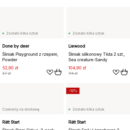
Zostało kilka sztuk
Zostało kilka sztuk
Done by deer
Liewood
Śliniak Playground z rzepem,
Śliniak silikonowy Tilda 2 szt.,
Powder
Sea creature-Sandy
52,90 zł
104,90 zł
57 zł
114 zł
-10%
Czekamy na dostawę
Zostało kilka sztuk
Rätt Start
Rätt Start