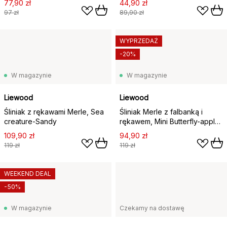
77,90 zł
44,90 zł
97 zł
89,90 zł
WYPRZEDAŻ
-20%
W magazynie
W magazynie
Liewood
Liewood
Śliniak z rękawami Merle, Sea
Śliniak Merle z falbanką i
creature-Sandy
rękawem, Mini Butterfly-apple
blossom
109,90 zł
94,90 zł
119 zł
119 zł
WEEKEND DEAL
-50%
W magazynie
Czekamy na dostawę