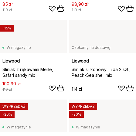
85 zł
98,90 zł
119 zł
119 zł
-15%
W magazynie
Czekamy na dostawę
Liewood
Liewood
Śliniak z rękawami Merle,
Śliniak silikonowy Tilda 2 szt.,
Safari sandy mix
Peach-Sea shell mix
100,90 zł
114 zł
119 zł
WYPRZEDAŻ
WYPRZEDAŻ
-20%
-20%
W magazynie
W magazynie