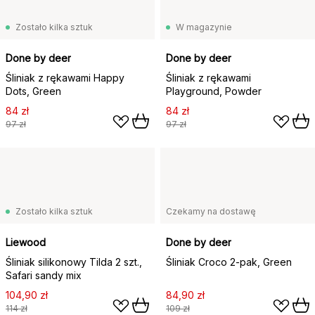
Zostało kilka sztuk
W magazynie
Done by deer
Done by deer
Śliniak z rękawami Happy
Śliniak z rękawami
Dots, Green
Playground, Powder
84 zł
84 zł
97 zł
97 zł
Zostało kilka sztuk
Czekamy na dostawę
Liewood
Done by deer
Śliniak silikonowy Tilda 2 szt.,
Śliniak Croco 2-pak, Green
Safari sandy mix
104,90 zł
84,90 zł
114 zł
109 zł