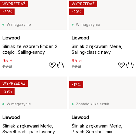
WYPRZEDAŻ
WYPRZEDAŻ
-20%
-20%
W magazynie
W magazynie
Liewood
Liewood
Śliniak ze wzorem Ember, 2
Śliniak z rękawami Merle,
części, Sailing-sandy
Sailing-classic navy
95 zł
95 zł
119 zł
119 zł
WYPRZEDAŻ
-17%
-29%
W magazynie
Zostało kilka sztuk
Liewood
Liewood
Śliniak z rękawami Merle,
Śliniak z rękawami Merle,
Sweethearts-pale tuscany
Peach-Sea shell mix