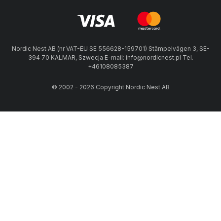
Nordic Nest AB (nr VAT-EU SE 556628-159701) Stämpelvägen 3, SE-
394 70 KALMAR, Szwecja E-mail: info@nordicnest.pl Tel.
+46108085387
© 2002 - 2026 Copyright Nordic Nest AB