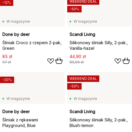
WEEKEND DEAL
-12%
-50%
W magazynie
W magazynie
Done by deer
Scandi Living
Śliniak Croco z rzepem 2-pak,
Silikonowy śliniak Silly, 2-pak.,
Green
Vanilla-hazel
85 zł
44,90 zł
97 zł
89,90 zł
WEEKEND DEAL
-20%
-50%
W magazynie
W magazynie
Done by deer
Scandi Living
Śliniak z rękawami
Silikonowy śliniak Silly, 2-pak.,
Playground, Blue
Blush-lemon