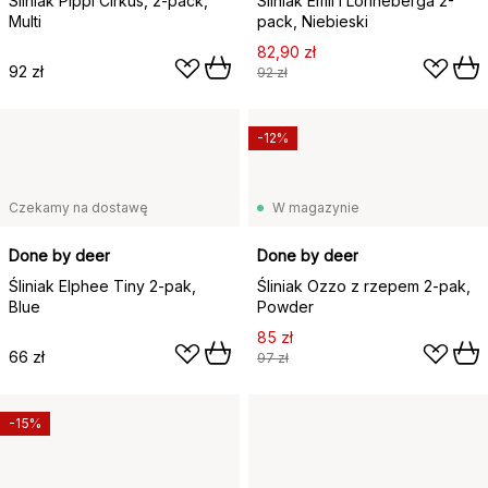
Śliniak Pippi Cirkus, 2-pack,
Śliniak Emil i Lönneberga 2-
Multi
pack, Niebieski
82,90 zł
92 zł
92 zł
-12%
Czekamy na dostawę
W magazynie
Done by deer
Done by deer
Śliniak Elphee Tiny 2-pak,
Śliniak Ozzo z rzepem 2-pak,
Blue
Powder
85 zł
66 zł
97 zł
-15%