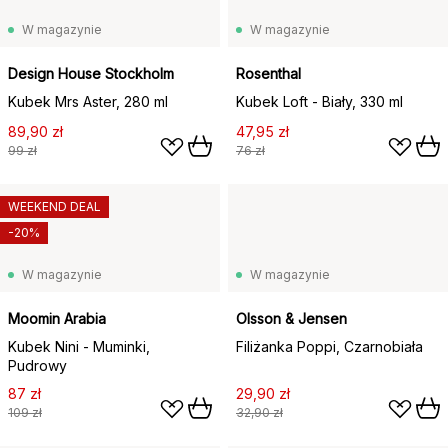
W magazynie
W magazynie
Design House Stockholm
Rosenthal
Kubek Mrs Aster, 280 ml
Kubek Loft - Biały, 330 ml
89,90 zł
47,95 zł
99 zł
76 zł
WEEKEND DEAL
-20%
W magazynie
W magazynie
Moomin Arabia
Olsson & Jensen
Kubek Nini - Muminki,
Filiżanka Poppi, Czarnobiała
Pudrowy
87 zł
29,90 zł
109 zł
32,90 zł