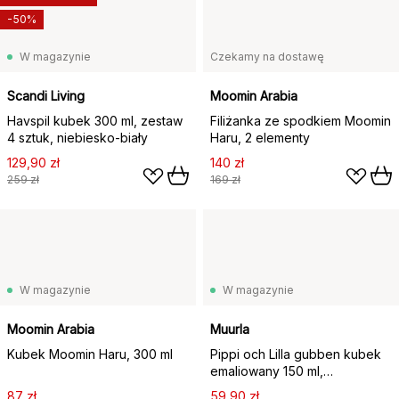
-50%
W magazynie
Czekamy na dostawę
Scandi Living
Moomin Arabia
Havspil kubek 300 ml, zestaw
Filiżanka ze spodkiem Moomin
4 sztuk, niebiesko-biały
Haru, 2 elementy
129,90 zł
140 zł
259 zł
169 zł
W magazynie
W magazynie
Moomin Arabia
Muurla
Kubek Moomin Haru, 300 ml
Pippi och Lilla gubben kubek
emaliowany 150 ml,
Jasnoróżowy
87 zł
59,90 zł