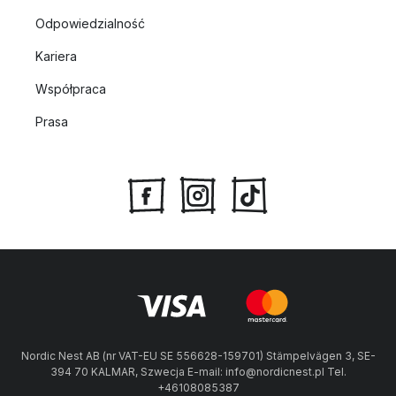
Odpowiedzialność
Kariera
Współpraca
Prasa
Nordic Nest AB (nr VAT-EU SE 556628-159701) Stämpelvägen 3, SE-
394 70 KALMAR, Szwecja E-mail: info@nordicnest.pl Tel.
+46108085387