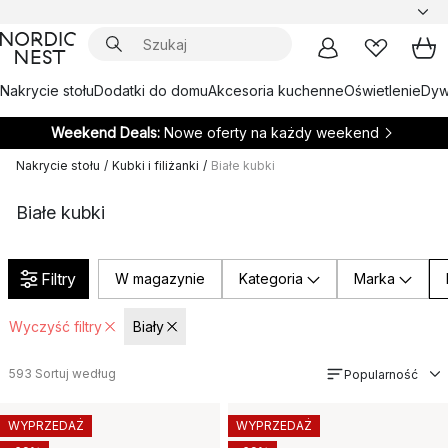
Nakrycie stołu
Dodatki do domu
Akcesoria kuchenne
Oświetlenie
Dywa
Weekend Deals:
Nowe oferty na każdy weekend
Nakrycie stołu
/
Kubki i filiżanki
/
Białe kubki
Białe kubki
Filtry
W magazynie
Kategoria
Marka
Wyczyść filtry
Biały
593
Sortuj według
Popularność
WYPRZEDAŻ
WYPRZEDAŻ