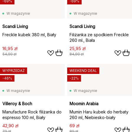
-69%
-69%
W magazynie
W magazynie
Scandi Living
Scandi Living
Freckle kubek 380 ml, Biały
Filiżanka ze spodkiem Freckle
260 ml., Biała
16,95 zł
25,95 zł
54,90 zł
84,90 zł
WYPRZEDAŻ
WEEKEND DEAL
-46%
-22%
W magazynie
W magazynie
Villeroy & Boch
Moomin Arabia
Manufacture Rock filiżanka do
Mumin Haru kubek do herbaty
espresso 100 ml, Biały
260 ml, Niebiesko-biały
42,90 zł
69 zł
79 zł
89 zł