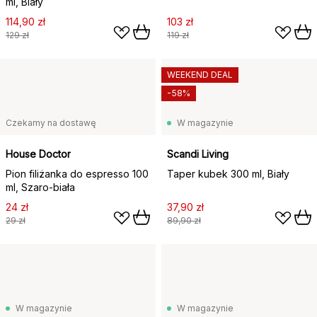
ml, Biały
114,90 zł
103 zł
129 zł
119 zł
WEEKEND DEAL
-58%
Czekamy na dostawę
W magazynie
House Doctor
Scandi Living
Pion filiżanka do espresso 100
Taper kubek 300 ml, Biały
ml, Szaro-biała
24 zł
37,90 zł
29 zł
89,90 zł
W magazynie
W magazynie