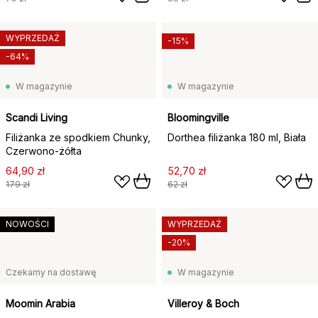
WYPRZEDAŻ
-15%
-64%
W magazynie
W magazynie
Scandi Living
Bloomingville
Filiżanka ze spodkiem Chunky,
Dorthea filiżanka 180 ml, Biała
Czerwono-żółta
64,90 zł
52,70 zł
179 zł
62 zł
NOWOŚCI
WYPRZEDAŻ
-20%
Czekamy na dostawę
W magazynie
Moomin Arabia
Villeroy & Boch