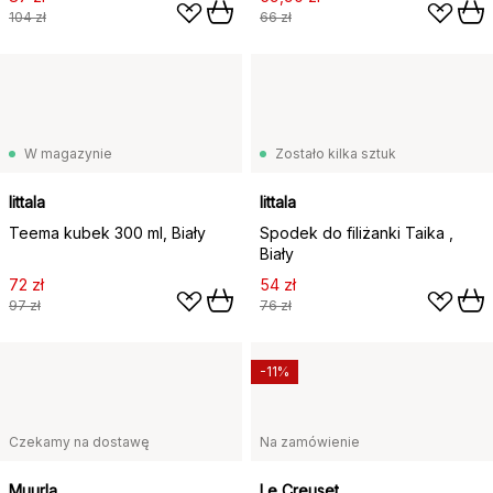
104 zł
66 zł
W magazynie
Zostało kilka sztuk
Iittala
Iittala
Teema kubek 300 ml, Biały
Spodek do filiżanki Taika ,
Biały
72 zł
54 zł
97 zł
76 zł
-11%
Czekamy na dostawę
Na zamówienie
Muurla
Le Creuset