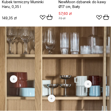
Kubek termiczny Muminki
NewMoon dzbanek do kawy
Haru, 0,35 l
Ø17 cm, Biały
57,60 zł
149,35 zł
72 zł
49,90 zł
37,90 zł
91 zł