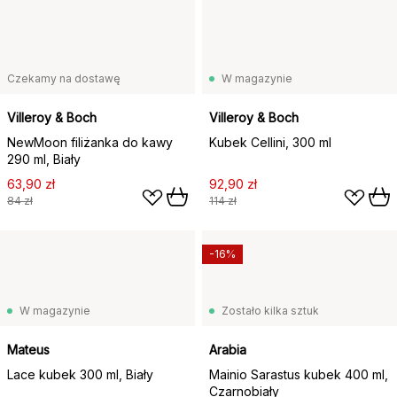
Czekamy na dostawę
W magazynie
Villeroy & Boch
Villeroy & Boch
NewMoon filiżanka do kawy
Kubek Cellini, 300 ml
290 ml, Biały
63,90 zł
92,90 zł
84 zł
114 zł
-16%
W magazynie
Zostało kilka sztuk
Mateus
Arabia
Lace kubek 300 ml, Biały
Mainio Sarastus kubek 400 ml,
Czarnobiały