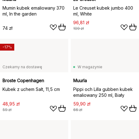
Mumin kubek emaliowany 370
Le Creuset kubek jumbo 400
ml, In the garden
ml, White
96,81 zł
74 zł
109 zł
-17%
Czekamy na dostawę
W magazynie
Broste Copenhagen
Muurla
Kubek z uchem Salt, 11,5 cm
Pippi och Lilla gubben kubek
emaliowany 250 ml, Biały
48,95 zł
59,90 zł
59 zł
66 zł