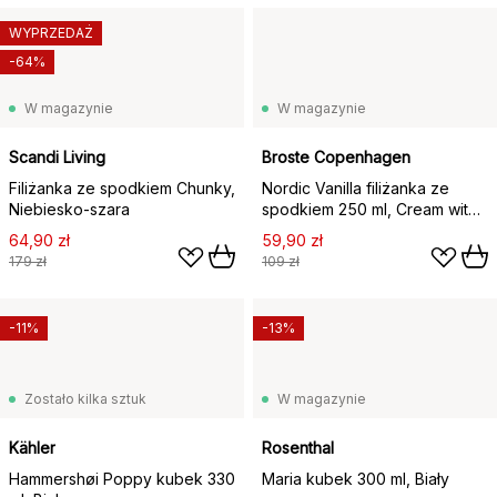
WYPRZEDAŻ
-64%
W magazynie
W magazynie
Scandi Living
Broste Copenhagen
Filiżanka ze spodkiem Chunky,
Nordic Vanilla filiżanka ze
Niebiesko-szara
spodkiem 250 ml, Cream with
grains
64,90 zł
59,90 zł
179 zł
109 zł
-11%
-13%
Zostało kilka sztuk
W magazynie
Kähler
Rosenthal
Hammershøi Poppy kubek 330
Maria kubek 300 ml, Biały