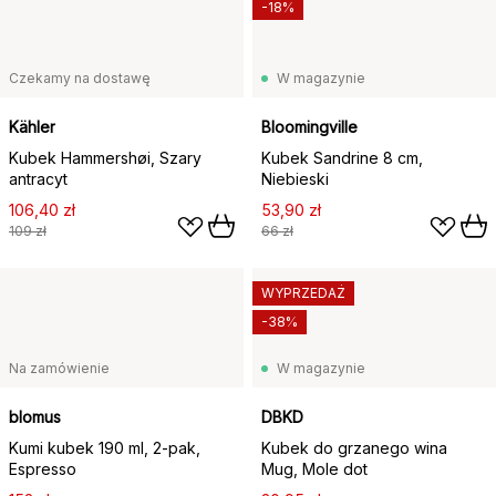
-18%
Czekamy na dostawę
W magazynie
Kähler
Bloomingville
Kubek Hammershøi, Szary
Kubek Sandrine 8 cm,
antracyt
Niebieski
106,40 zł
53,90 zł
109 zł
66 zł
WYPRZEDAŻ
-38%
Na zamówienie
W magazynie
blomus
DBKD
Kumi kubek 190 ml, 2‑pak,
Kubek do grzanego wina
Espresso
Mug, Mole dot