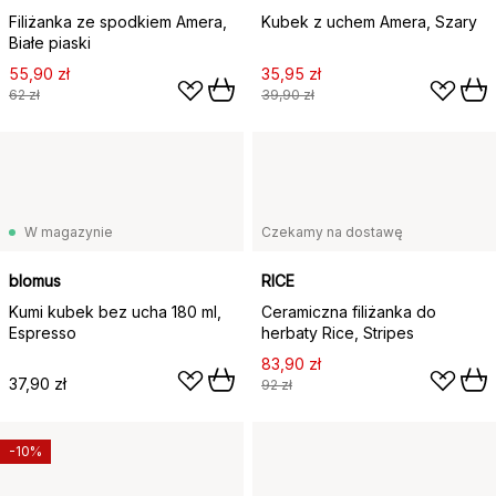
Filiżanka ze spodkiem Amera,
Kubek z uchem Amera, Szary
Białe piaski
55,90 zł
35,95 zł
62 zł
39,90 zł
W magazynie
Czekamy na dostawę
blomus
RICE
Kumi kubek bez ucha 180 ml,
Ceramiczna filiżanka do
Espresso
herbaty Rice, Stripes
83,90 zł
37,90 zł
92 zł
-10%