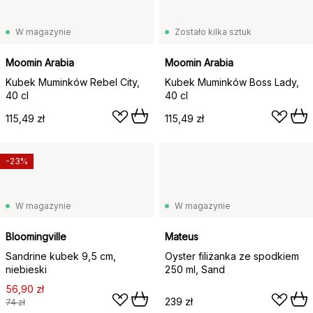
W magazynie
Zostało kilka sztuk
Moomin Arabia
Moomin Arabia
Kubek Muminków Rebel City,
Kubek Muminków Boss Lady,
40 cl
40 cl
115,49 zł
115,49 zł
-23%
W magazynie
W magazynie
Bloomingville
Mateus
Sandrine kubek 9,5 cm,
Oyster filiżanka ze spodkiem
niebieski
250 ml, Sand
56,90 zł
239 zł
74 zł