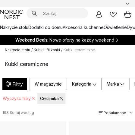
Nakrycie stołu
Dodatki do domu
Akcesoria kuchenne
Oświetlenie
Dywa
Weekend Deals:
Nowe oferty na każdy weekend
Nakrycie stołu
/
Kubki i filiżanki
/
Kubki ceramiczne
Kubki ceramiczne
Filtry
W magazynie
Kategoria
Marka
Wyczyść filtry
Ceramika
198
Sortuj według
Popularność