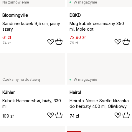
Na zamówienie
W magazynie
Bloomingville
DBKD
Sandrine kubek 9,5 cm, jasny
Mug kubek ceramiczny 350
szary
ml, Mole dot
61 zł
72,90 zł
74 zł
79 zł
Czekamy na dostawę
W magazynie
Kähler
Heirol
Kubek Hammershøi, biały, 330
Heirol x Nosse Svelte filiżanka
ml
do herbaty 400 ml, Oliwkowy
109 zł
74 zł