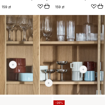
159 zł
159 zł
56,90 zł
37,90 zł
91 zł
-26%