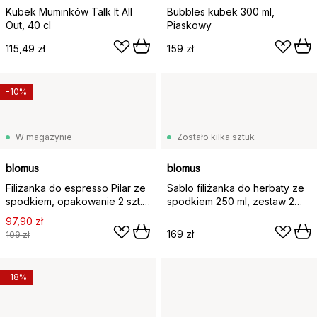
Kubek Muminków Talk It All
Bubbles kubek 300 ml,
Out, 40 cl
Piaskowy
115,49 zł
159 zł
-10%
W magazynie
Zostało kilka sztuk
blomus
blomus
Filiżanka do espresso Pilar ze
Sablo filiżanka do herbaty ze
spodkiem, opakowanie 2 szt.,
spodkiem 250 ml, zestaw 2
Moonbeam
szt., Cloud
97,90 zł
169 zł
109 zł
-18%