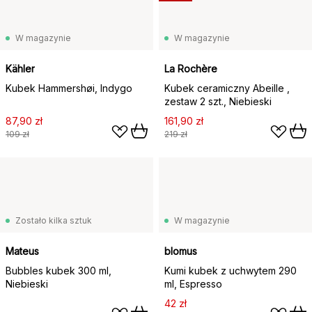
W magazynie
W magazynie
Kähler
La Rochère
Kubek Hammershøi, Indygo
Kubek ceramiczny Abeille ,
zestaw 2 szt., Niebieski
87,90 zł
161,90 zł
109 zł
219 zł
Zostało kilka sztuk
W magazynie
Mateus
blomus
Bubbles kubek 300 ml,
Kumi kubek z uchwytem 290
Niebieski
ml, Espresso
42 zł