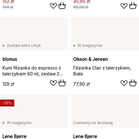
152 zł
30,95 zł
154 zł
49,90 zł
Zostało kilka sztuk
W magazynie
blomus
Olsson & Jensen
Kumi filiżanka do espresso z
Filiżanka Clair z talerzykiem,
talerzykiem 60 ml, zestaw 2
Biała
szt., Espresso
129 zł
77,90 zł
-10%
W magazynie
Czekamy na dostawę
Lene Bjerre
Lene Bjerre