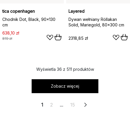
tica copenhagen
Layered
Chodnik Dot, Black, 90x130
Dywan wełniany Röllakan
cm
Solid, Mariegold, 80x300 cm
638,10 zł
2318,85 zł
819 zł
Wyświetla 36 z 511 produktów
Zobacz więcej
1
2
...
15