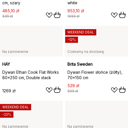
cm, szary
white
485,10 zł
953,10 zł
539 zł
1059 zł
WEEKEND DEAL
-12%
Na zamówienie
Czekamy na dostawę
HAY
Brita Sweden
Dywan Ethan Cook Flat Works
Dywan Flower słońce (żółty),
80x250 cm, Double stack
70x150 cm
529 zł
1269 zł
599 zł
WEEKEND DEAL
-22%
Na zamówienie
Na zamówienie