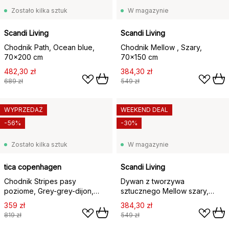
Zostało kilka sztuk
W magazynie
Scandi Living
Scandi Living
Chodnik Path, Ocean blue,
Chodnik Mellow , Szary,
70x200 cm
70x150 cm
482,30 zł
384,30 zł
689 zł
549 zł
WYPRZEDAŻ
WEEKEND DEAL
-56%
-30%
Zostało kilka sztuk
W magazynie
tica copenhagen
Scandi Living
Chodnik Stripes pasy
Dywan z tworzywa
poziome, Grey-grey-dijon,
sztucznego Mellow szary,
90x130 cm
70x150cm
359 zł
384,30 zł
819 zł
549 zł