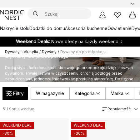
Nakrycie stołu
Dodatki do domu
Akcesoria kuchenne
Oświetlenie
Dywa
Weekend Deals:
Nowe oferty na każdy weekend
Dywany i tekstylia
/
Dywany
/
Dywany do przedpokoju
Dywany do przedpokoju
Dodaj stylu i funkcjonalności do swojego przedpokoju dzięki naszym
dywanom. Trwałe i łatwe w czyszczeniu, chronią podłogę przed
zabrudzeniami, jednocześnie tworząc przytulną atmosferę. Dostępne
w różnych wzorach, pasują do każdego wnętrza.
Filtry
W magazynie
Kategoria
Marka
511
Sortuj według
Popularność
WEEKEND DEAL
WEEKEND DEAL
-30%
-30%