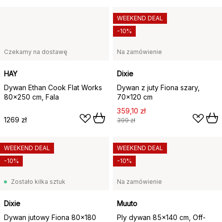
WEEKEND DEAL
-10%
Czekamy na dostawę
Na zamówienie
HAY
Dixie
Dywan Ethan Cook Flat Works
Dywan z juty Fiona szary,
80x250 cm, Fala
70x120 cm
359,10 zł
1269 zł
399 zł
WEEKEND DEAL
WEEKEND DEAL
-10%
-10%
Zostało kilka sztuk
Na zamówienie
Dixie
Muuto
Dywan jutowy Fiona 80x180
Ply dywan 85x140 cm, Off-