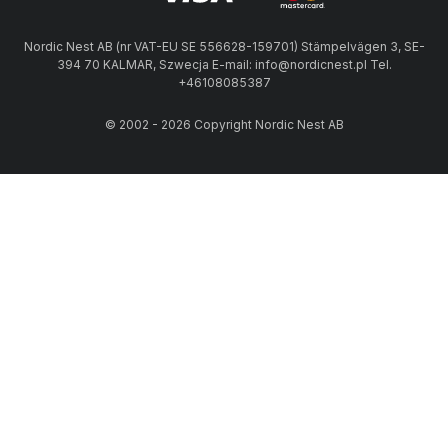
Nordic Nest AB (nr VAT-EU SE 556628-159701) Stämpelvägen 3, SE-
394 70 KALMAR, Szwecja E-mail: info@nordicnest.pl Tel.
+46108085387
© 2002 - 2026 Copyright Nordic Nest AB