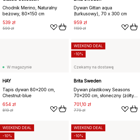
Chodnik Merino, Naturalny
Dywan Gittan aqua
beżowy, 80x150 cm
(turkusowy), 70 x 300 cm
539 zł
959 zł
599 zł
1199 zł
WEEKEND DEAL
-10%
W magazynie
Czekamy na dostawę
HAY
Brita Sweden
Tapis dywan 80x200 cm,
Dywan plastikowy Seasons
Chestnut-blue
70x200 cm, słoneczny (żółty,
zielony)
654 zł
701,10 zł
819 zł
779 zł
WEEKEND DEAL
WEEKEND DEAL
-10%
-10%