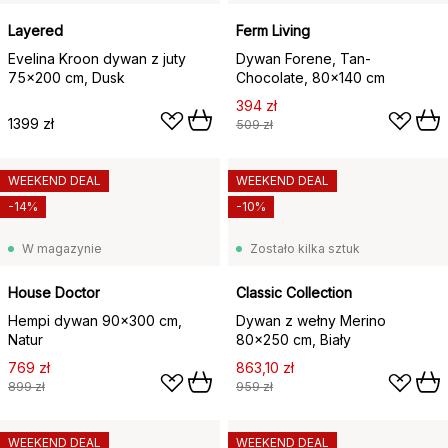
Layered
Ferm Living
Evelina Kroon dywan z juty
Dywan Forene, Tan-
75x200 cm, Dusk
Chocolate, 80x140 cm
394 zł
1399 zł
509 zł
WEEKEND DEAL
WEEKEND DEAL
-14%
-10%
W magazynie
Zostało kilka sztuk
House Doctor
Classic Collection
Hempi dywan 90x300 cm,
Dywan z wełny Merino
Natur
80x250 cm, Biały
769 zł
863,10 zł
899 zł
959 zł
WEEKEND DEAL
WEEKEND DEAL